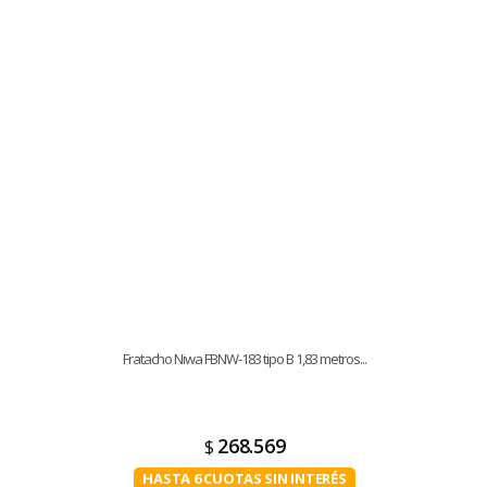
Fratacho Niwa FBNW-183 tipo B 1,83 metros...
268.569
$
HASTA 6 CUOTAS SIN INTERÉS