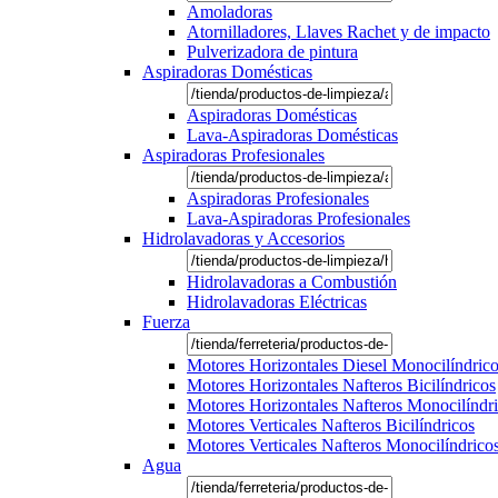
Amoladoras
Atornilladores, Llaves Rachet y de impacto
Pulverizadora de pintura
Aspiradoras Domésticas
Aspiradoras Domésticas
Lava-Aspiradoras Domésticas
Aspiradoras Profesionales
Aspiradoras Profesionales
Lava-Aspiradoras Profesionales
Hidrolavadoras y Accesorios
Hidrolavadoras a Combustión
Hidrolavadoras Eléctricas
Fuerza
Motores Horizontales Diesel Monocilíndric
Motores Horizontales Nafteros Bicilíndricos
Motores Horizontales Nafteros Monocilíndr
Motores Verticales Nafteros Bicilíndricos
Motores Verticales Nafteros Monocilíndrico
Agua