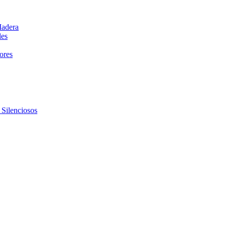
Madera
les
dores
 Silenciosos