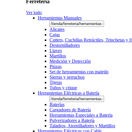
Ferretería
Ver todo
Herramientas Manuales
Alicates
Cajas
Cutters, Cuchillas Retráctiles, Trinchetas y
Destornilladores
Llaves
Martillos
Medición y Detección
Pinzas
Set de herramientas con maletín
Sierras y serruchos
Tijeras
Tubos y crique
Herramientas Eléctricas a Batería
Baterías
Cargadores de Batería
Herramientas Especiales a Batería
Pulverizadores a Batería
Taladros, Atornilladores y Martillos
Herramientas Eléctricas con Cable