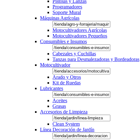
Pistolas y Lanzas
Programadores
Soporte Mural
Máquinas Agrícolas
Motocultivadores Agrícolas
Motocultivadores Pequeños
Consumibles e Insumos
Cabezales y Cuchillas
Tanzas para Desmalezadoras y Bordeadoras
Motocultivador
Arado y Otros
Kit de Ruedas
Lubricantes
Aceites
Grasas
Accesorios de Limpieza
Clean System
Línea Decoración de Jardín