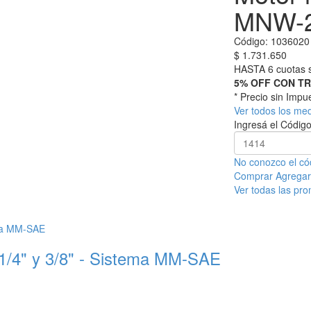
MNW-
Código:
1036020
$
1.731.650
HASTA 6 cuotas s
5% OFF CON T
* Precio sin Imp
Ver todos los me
Ingresá el Código
No conozco el có
Comprar
Agregar 
Ver todas las pr
1/4" y 3/8" - Sistema MM-SAE