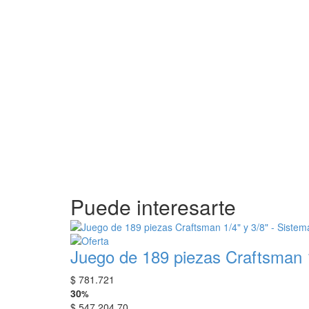
Puede interesarte
Juego de 189 piezas Craftsman 
$
781.721
30
%
$
547.204,70