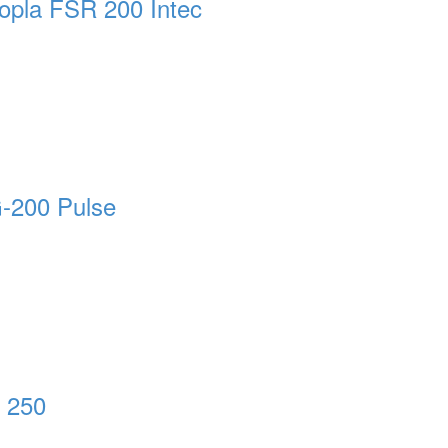
nopla FSR 200 Intec
G-200 Pulse
 250