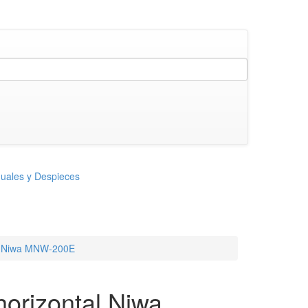
uales y Despieces
al Niwa MNW-200E
horizontal Niwa