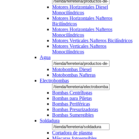
Motores Horizontales Diesel
Monocilíndricos
Motores Horizontales Nafteros
Bicilíndricos
Motores Horizontales Nafteros
Monocilíndricos
Motores Verticales Nafteros Bicilíndricos
Motores Verticales Nafteros
Monocilíndricos
Agua
Motobombas Diesel
Motobombas Nafteras
Electrobombas
Bombas Centrífugas
Bombas para Piletas
Bombas Periféricas
Bombas Presurizadoras
Bombas Sumergibles
Soldadura
Cortadora de plasma
Máscaras fotosensibles