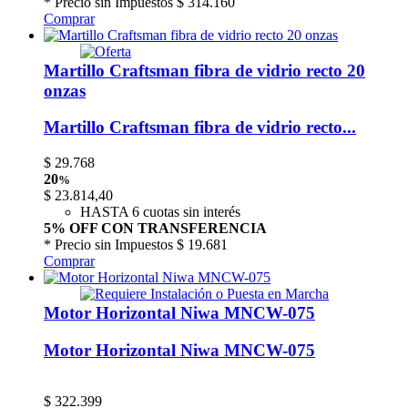
* Precio sin Impuestos
$ 314.160
Comprar
Martillo Craftsman fibra de vidrio recto 20
onzas
Martillo Craftsman fibra de vidrio recto...
$
29.768
20
%
$
23.814,40
HASTA 6 cuotas sin interés
5% OFF CON TRANSFERENCIA
* Precio sin Impuestos
$ 19.681
Comprar
Motor Horizontal Niwa MNCW-075
Motor Horizontal Niwa MNCW-075
$
322.399