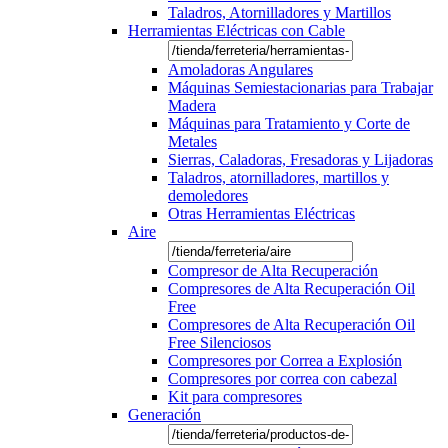
Taladros, Atornilladores y Martillos
Herramientas Eléctricas con Cable
Amoladoras Angulares
Máquinas Semiestacionarias para Trabajar
Madera
Máquinas para Tratamiento y Corte de
Metales
Sierras, Caladoras, Fresadoras y Lijadoras
Taladros, atornilladores, martillos y
demoledores
Otras Herramientas Eléctricas
Aire
Compresor de Alta Recuperación
Compresores de Alta Recuperación Oil
Free
Compresores de Alta Recuperación Oil
Free Silenciosos
Compresores por Correa a Explosión
Compresores por correa con cabezal
Kit para compresores
Generación