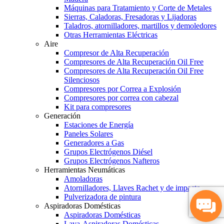
Máquinas para Tratamiento y Corte de Metales
Sierras, Caladoras, Fresadoras y Lijadoras
Taladros, atornilladores, martillos y demoledores
Otras Herramientas Eléctricas
Aire
Compresor de Alta Recuperación
Compresores de Alta Recuperación Oil Free
Compresores de Alta Recuperación Oil Free
Silenciosos
Compresores por Correa a Explosión
Compresores por correa con cabezal
Kit para compresores
Generación
Estaciones de Energía
Paneles Solares
Generadores a Gas
Grupos Electrógenos Diésel
Grupos Electrógenos Nafteros
Herramientas Neumáticas
Amoladoras
Atornilladores, Llaves Rachet y de impacto
Pulverizadora de pintura
Aspiradoras Domésticas
Aspiradoras Domésticas
Lava-Aspiradoras Domésticas