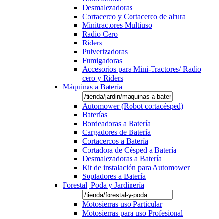
Desmalezadoras
Cortacerco y Cortacerco de altura
Minitractores Multiuso
Radio Cero
Riders
Pulverizadoras
Fumigadoras
Accesorios para Mini-Tractores/ Radio
cero y Riders
Máquinas a Batería
Automower (Robot cortacésped)
Baterías
Bordeadoras a Batería
Cargadores de Batería
Cortacercos a Batería
Cortadora de Césped a Batería
Desmalezadoras a Batería
Kit de instalación para Automower
Sopladores a Batería
Forestal, Poda y Jardinería
Motosierras uso Particular
Motosierras para uso Profesional