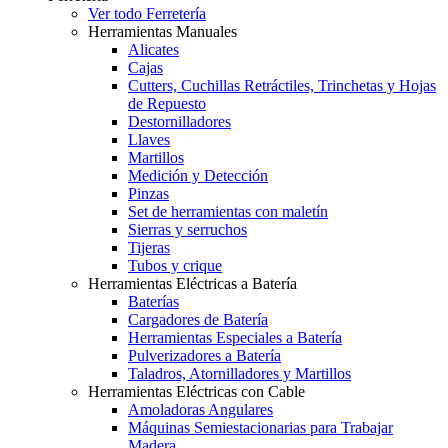
Ver todo Ferretería
Herramientas Manuales
Alicates
Cajas
Cutters, Cuchillas Retráctiles, Trinchetas y Hojas
de Repuesto
Destornilladores
Llaves
Martillos
Medición y Detección
Pinzas
Set de herramientas con maletín
Sierras y serruchos
Tijeras
Tubos y crique
Herramientas Eléctricas a Batería
Baterías
Cargadores de Batería
Herramientas Especiales a Batería
Pulverizadores a Batería
Taladros, Atornilladores y Martillos
Herramientas Eléctricas con Cable
Amoladoras Angulares
Máquinas Semiestacionarias para Trabajar
Madera