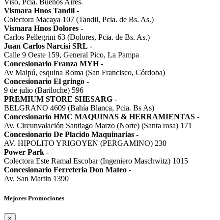
Viso, Pcia. Buenos Aires.
Vismara Hnos Tandil
-
Colectora Macaya 107 (Tandil, Pcia. de Bs. As.)
Vismara Hnos Dolores
-
Carlos Pellegrini 63 (Dolores, Pcia. de Bs. As.)
Juan Carlos Narcisi SRL
-
Calle 9 Oeste 159, General Pico, La Pampa
Concesionario Franza MYH
-
Av Maipú, esquina Roma (San Francisco, Córdoba)
Concesionario El gringo
-
9 de julio (Bariloche) 596
PREMIUM STORE SHESARG
-
BELGRANO 4609 (Bahía Blanca, Pcia. Bs As)
Concesionario HMC MAQUINAS & HERRAMIENTAS
-
Av. Circunvalación Santiago Marzo (Norte) (Santa rosa) 171
Concesionario De Placido Maquinarias
-
AV. HIPOLITO YRIGOYEN (PERGAMINO) 230
Power Park
-
Colectora Este Ramal Escobar (Ingeniero Maschwitz) 1015
Concesionario Ferreteria Don Mateo
-
Av. San Martin 1390
Mejores Promociones
×