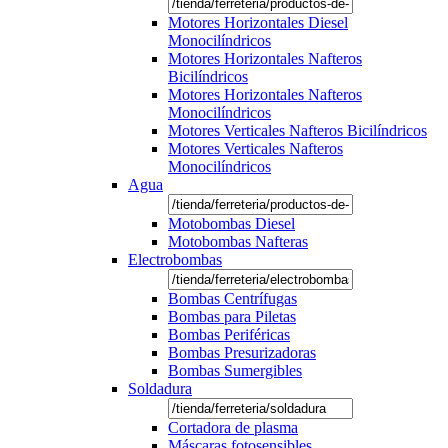
Motores Horizontales Diesel
Monocilíndricos
Motores Horizontales Nafteros
Bicilíndricos
Motores Horizontales Nafteros
Monocilíndricos
Motores Verticales Nafteros Bicilíndricos
Motores Verticales Nafteros
Monocilíndricos
Agua
Motobombas Diesel
Motobombas Nafteras
Electrobombas
Bombas Centrífugas
Bombas para Piletas
Bombas Periféricas
Bombas Presurizadoras
Bombas Sumergibles
Soldadura
Cortadora de plasma
Máscaras fotosensibles