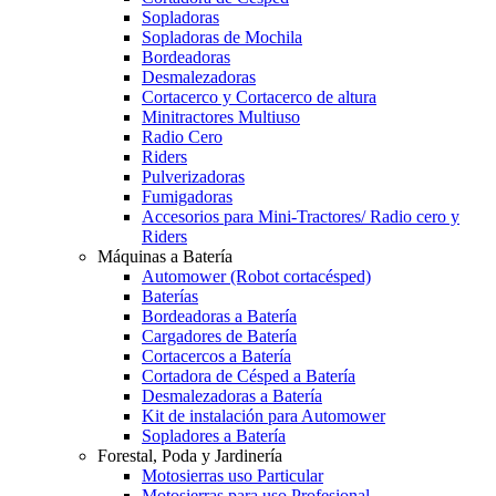
Sopladoras
Sopladoras de Mochila
Bordeadoras
Desmalezadoras
Cortacerco y Cortacerco de altura
Minitractores Multiuso
Radio Cero
Riders
Pulverizadoras
Fumigadoras
Accesorios para Mini-Tractores/ Radio cero y
Riders
Máquinas a Batería
Automower (Robot cortacésped)
Baterías
Bordeadoras a Batería
Cargadores de Batería
Cortacercos a Batería
Cortadora de Césped a Batería
Desmalezadoras a Batería
Kit de instalación para Automower
Sopladores a Batería
Forestal, Poda y Jardinería
Motosierras uso Particular
Motosierras para uso Profesional