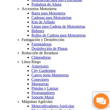
Podadora de Altura
Accesorios Motosierra
Barra para Motosierra
Cadenas para Motosierras
Kits de Afilado
Limas para Cadena de Motosierras
Bidones
Rollos de Cadena para Motosierras
Fumigación y Desinfección
Fumigadoras
Desinfección de Plagas
Reducción de Residuos
Chipeadoras
Línea Riego
Aspersores
City Gardening
Carros porta Mangueras
Conectores
Mangueras
Pistolas y Lanzas
Programadores
Soporte Mural
Máquinas Agrícolas
Motocultivadores Agrícolas