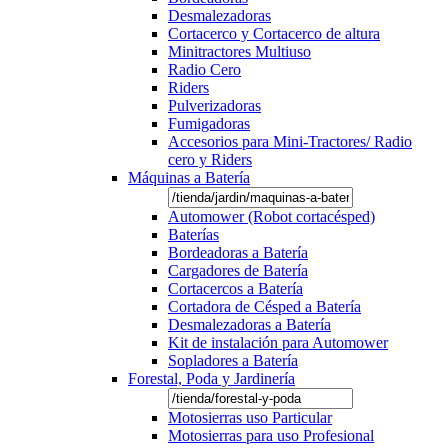
Desmalezadoras
Cortacerco y Cortacerco de altura
Minitractores Multiuso
Radio Cero
Riders
Pulverizadoras
Fumigadoras
Accesorios para Mini-Tractores/ Radio
cero y Riders
Máquinas a Batería
Automower (Robot cortacésped)
Baterías
Bordeadoras a Batería
Cargadores de Batería
Cortacercos a Batería
Cortadora de Césped a Batería
Desmalezadoras a Batería
Kit de instalación para Automower
Sopladores a Batería
Forestal, Poda y Jardinería
Motosierras uso Particular
Motosierras para uso Profesional