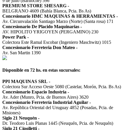
9 de julio (Bariloche) 596
PREMIUM STORE SHESARG
-
BELGRANO 4609 (Bahía Blanca, Pcia. Bs As)
Concesionario HMC MAQUINAS & HERRAMIENTAS
-
Av. Circunvalación Santiago Marzo (Norte) (Santa rosa) 171
Concesionario De Placido Maquinarias
-
AV. HIPOLITO YRIGOYEN (PERGAMINO) 230
Power Park
-
Colectora Este Ramal Escobar (Ingeniero Maschwitz) 1015
Concesionario Ferreteria Don Mateo
-
Av. San Martin 1390
Disponible en 72 hs. en estas sucursales:
PPI MAQUINAS SRL
-
Colectora Sur Acceso Oeste 5080 (Castelar, Morón, Pcia. Bs As)
Concesionario Espacio Industria
-
Av. Ader (Munro, Pcia. de Buenos Aires) 3620
Concesionario Ferretería Industrial Aguilar
-
Av. República Oriental del Uruguay 4852 (Posadas, Pcia. de
Misiones)
Siglo 21 Neuquén
-
Dr. Teodoro Luis Planas 1445 (Neuquén, Pcia. de Neuquén)
Siglo 21 Cipolletti
-