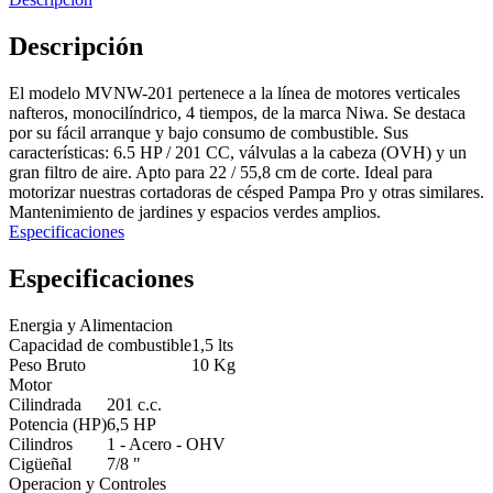
Descripción
El modelo MVNW-201 pertenece a la línea de motores verticales
nafteros, monocilíndrico, 4 tiempos, de la marca Niwa. Se destaca
por su fácil arranque y bajo consumo de combustible. Sus
características: 6.5 HP / 201 CC, válvulas a la cabeza (OVH) y un
gran filtro de aire. Apto para 22 / 55,8 cm de corte. Ideal para
motorizar nuestras cortadoras de césped Pampa Pro y otras similares.
Mantenimiento de jardines y espacios verdes amplios.
Especificaciones
Especificaciones
Energia y Alimentacion
Capacidad de combustible
1,5 lts
Peso Bruto
10 Kg
Motor
Cilindrada
201 c.c.
Potencia (HP)
6,5 HP
Cilindros
1 - Acero - OHV
Cigüeñal
7/8 "
Operacion y Controles