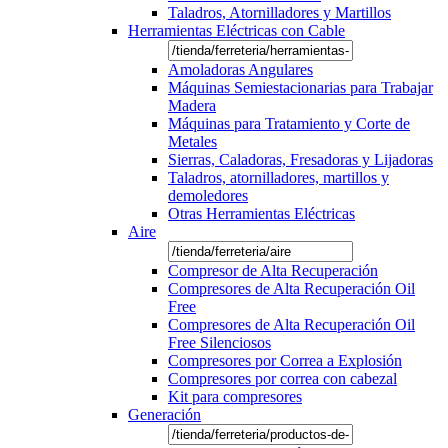
Taladros, Atornilladores y Martillos
Herramientas Eléctricas con Cable
Amoladoras Angulares
Máquinas Semiestacionarias para Trabajar
Madera
Máquinas para Tratamiento y Corte de
Metales
Sierras, Caladoras, Fresadoras y Lijadoras
Taladros, atornilladores, martillos y
demoledores
Otras Herramientas Eléctricas
Aire
Compresor de Alta Recuperación
Compresores de Alta Recuperación Oil
Free
Compresores de Alta Recuperación Oil
Free Silenciosos
Compresores por Correa a Explosión
Compresores por correa con cabezal
Kit para compresores
Generación