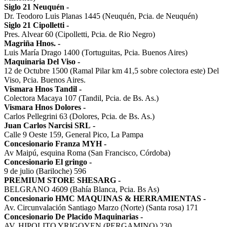
Siglo 21 Neuquén
-
Dr. Teodoro Luis Planas 1445 (Neuquén, Pcia. de Neuquén)
Siglo 21 Cipolletti
-
Pres. Alvear 60 (Cipolletti, Pcia. de Rio Negro)
Magriña Hnos.
-
Luis María Drago 1400 (Tortuguitas, Pcia. Buenos Aires)
Maquinaria Del Viso
-
12 de Octubre 1500 (Ramal Pilar km 41,5 sobre colectora este) Del
Viso, Pcia. Buenos Aires.
Vismara Hnos Tandil
-
Colectora Macaya 107 (Tandil, Pcia. de Bs. As.)
Vismara Hnos Dolores
-
Carlos Pellegrini 63 (Dolores, Pcia. de Bs. As.)
Juan Carlos Narcisi SRL
-
Calle 9 Oeste 159, General Pico, La Pampa
Concesionario Franza MYH
-
Av Maipú, esquina Roma (San Francisco, Córdoba)
Concesionario El gringo
-
9 de julio (Bariloche) 596
PREMIUM STORE SHESARG
-
BELGRANO 4609 (Bahía Blanca, Pcia. Bs As)
Concesionario HMC MAQUINAS & HERRAMIENTAS
-
Av. Circunvalación Santiago Marzo (Norte) (Santa rosa) 171
Concesionario De Placido Maquinarias
-
AV. HIPOLITO YRIGOYEN (PERGAMINO) 230