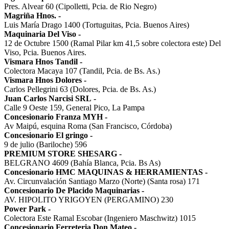
Pres. Alvear 60 (Cipolletti, Pcia. de Rio Negro)
Magriña Hnos.
-
Luis María Drago 1400 (Tortuguitas, Pcia. Buenos Aires)
Maquinaria Del Viso
-
12 de Octubre 1500 (Ramal Pilar km 41,5 sobre colectora este) Del
Viso, Pcia. Buenos Aires.
Vismara Hnos Tandil
-
Colectora Macaya 107 (Tandil, Pcia. de Bs. As.)
Vismara Hnos Dolores
-
Carlos Pellegrini 63 (Dolores, Pcia. de Bs. As.)
Juan Carlos Narcisi SRL
-
Calle 9 Oeste 159, General Pico, La Pampa
Concesionario Franza MYH
-
Av Maipú, esquina Roma (San Francisco, Córdoba)
Concesionario El gringo
-
9 de julio (Bariloche) 596
PREMIUM STORE SHESARG
-
BELGRANO 4609 (Bahía Blanca, Pcia. Bs As)
Concesionario HMC MAQUINAS & HERRAMIENTAS
-
Av. Circunvalación Santiago Marzo (Norte) (Santa rosa) 171
Concesionario De Placido Maquinarias
-
AV. HIPOLITO YRIGOYEN (PERGAMINO) 230
Power Park
-
Colectora Este Ramal Escobar (Ingeniero Maschwitz) 1015
Concesionario Ferreteria Don Mateo
-