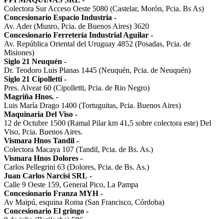
Colectora Sur Acceso Oeste 5080 (Castelar, Morón, Pcia. Bs As)
Concesionario Espacio Industria
-
Av. Ader (Munro, Pcia. de Buenos Aires) 3620
Concesionario Ferretería Industrial Aguilar
-
Av. República Oriental del Uruguay 4852 (Posadas, Pcia. de
Misiones)
Siglo 21 Neuquén
-
Dr. Teodoro Luis Planas 1445 (Neuquén, Pcia. de Neuquén)
Siglo 21 Cipolletti
-
Pres. Alvear 60 (Cipolletti, Pcia. de Rio Negro)
Magriña Hnos.
-
Luis María Drago 1400 (Tortuguitas, Pcia. Buenos Aires)
Maquinaria Del Viso
-
12 de Octubre 1500 (Ramal Pilar km 41,5 sobre colectora este) Del
Viso, Pcia. Buenos Aires.
Vismara Hnos Tandil
-
Colectora Macaya 107 (Tandil, Pcia. de Bs. As.)
Vismara Hnos Dolores
-
Carlos Pellegrini 63 (Dolores, Pcia. de Bs. As.)
Juan Carlos Narcisi SRL
-
Calle 9 Oeste 159, General Pico, La Pampa
Concesionario Franza MYH
-
Av Maipú, esquina Roma (San Francisco, Córdoba)
Concesionario El gringo
-