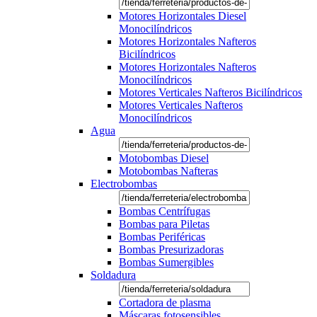
Motores Horizontales Diesel
Monocilíndricos
Motores Horizontales Nafteros
Bicilíndricos
Motores Horizontales Nafteros
Monocilíndricos
Motores Verticales Nafteros Bicilíndricos
Motores Verticales Nafteros
Monocilíndricos
Agua
Motobombas Diesel
Motobombas Nafteras
Electrobombas
Bombas Centrífugas
Bombas para Piletas
Bombas Periféricas
Bombas Presurizadoras
Bombas Sumergibles
Soldadura
Cortadora de plasma
Máscaras fotosensibles