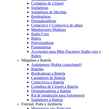
Cortadora de Césped
Sopladoras
Sopladoras de Mochila
Bordeadoras
Desmalezadoras
Cortacerco y Cortacerco de altura
Minitractores Multiuso
Radio Cero
Riders
Pulverizadoras
Fumigadoras
Accesorios para Mini-Tractores/ Radio cero y
Riders
Máquinas a Batería
Automower (Robot cortacésped)
Baterías
Bordeadoras a Batería
Cargadores de Batería
Cortacercos a Batería
Cortadora de Césped a Batería
Desmalezadoras a Batería
Kit de instalación para Automower
Sopladores a Batería
Forestal, Poda y Jardinería
Motosierras uso Particular