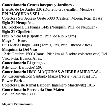
Concesionario Cruces bosques y Jardines
-
Ejército de los Andes 336 (Dorrego Guaymallén, Mendoza)
PPI MAQUINAS SRL
-
Colectora Sur Acceso Oeste 5080 (Castelar, Morón, Pcia. Bs As)
Siglo 21 Neuquén
-
Dr. Teodoro Luis Planas 1445 (Neuquén, Pcia. de Neuquén)
Siglo 21 Cipolletti
-
Pres. Alvear 60 (Cipolletti, Pcia. de Rio Negro)
Magriña Hnos.
-
Luis María Drago 1400 (Tortuguitas, Pcia. Buenos Aires)
Maquinaria Del Viso
-
12 de Octubre 1500 (Ramal Pilar km 41,5 sobre colectora este) Del
Viso, Pcia. Buenos Aires.
Concesionario El gringo
-
9 de julio (Bariloche) 596
Concesionario HMC MAQUINAS & HERRAMIENTAS
-
Av. Circunvalación Santiago Marzo (Norte) (Santa rosa) 171
Power Park
-
Colectora Este Ramal Escobar (Ingeniero Maschwitz) 1015
Concesionario Ferreteria Don Mateo
-
Av. San Martin 1390
Mejores Promociones