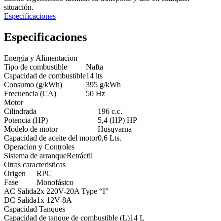
situación.
Especificaciones
Especificaciones
Energia y Alimentacion
Tipo de combustible
Nafta
Capacidad de combustible
14 lts
Consumo (g/kWh)
395 g/kWh
Frecuencia (CA)
50 Hz
Motor
Cilindrada
196 c.c.
Potencia (HP)
5,4 (HP) HP
Modelo de motor
Husqvarna
Capacidad de aceite del motor
0,6 Lts.
Operacion y Controles
Sistema de arranque
Retráctil
Otras caracteristicas
Origen
RPC
Fase
Monofásico
AC Salida
2x 220V-20A Type “I”
DC Salida
1x 12V-8A
Capacidad Tanques
Capacidad de tanque de combustible (L)
14 L