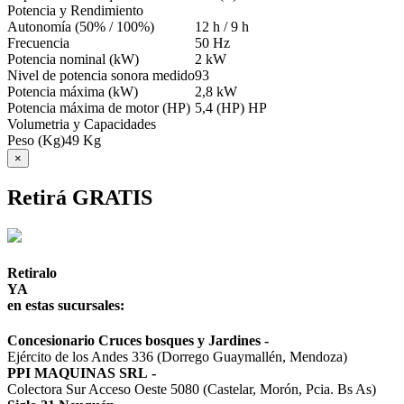
Potencia y Rendimiento
Autonomía (50% / 100%)
12 h / 9 h
Frecuencia
50 Hz
Potencia nominal (kW)
2 kW
Nivel de potencia sonora medido
93
Potencia máxima (kW)
2,8 kW
Potencia máxima de motor (HP)
5,4 (HP) HP
Volumetria y Capacidades
Peso (Kg)
49 Kg
×
Retirá GRATIS
Retiralo
YA
en estas sucursales:
Concesionario Cruces bosques y Jardines
-
Ejército de los Andes 336 (Dorrego Guaymallén, Mendoza)
PPI MAQUINAS SRL
-
Colectora Sur Acceso Oeste 5080 (Castelar, Morón, Pcia. Bs As)