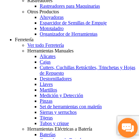
Rastreadores
Rastreadores para Maquinarias
Otros Productos
Ahoyadoras
Esparcidor de Semillas de Empuje
Mototaladro
Organizador de Herramientas
Ferretería
Ver todo Ferretería
Herramientas Manuales
Alicates
Cajas
Cutters, Cuchillas Retráctiles, Trinchetas y Hojas
de Repuesto
Destornilladores
Llaves
Martillos
Medición y Detección
Pinzas
Set de herramientas con maletín
Sierras y serruchos
Tijeras
Tubos y crique
Herramientas Eléctricas a Batería
Baterías