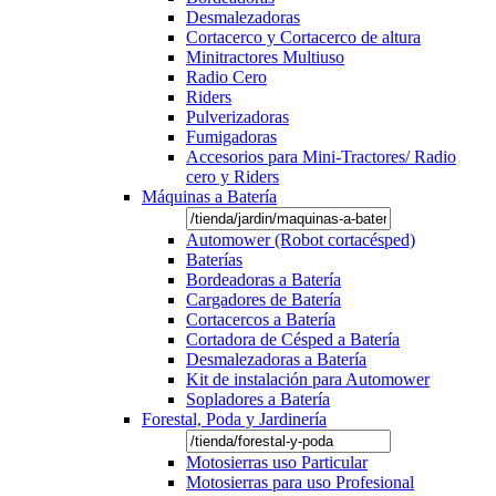
Desmalezadoras
Cortacerco y Cortacerco de altura
Minitractores Multiuso
Radio Cero
Riders
Pulverizadoras
Fumigadoras
Accesorios para Mini-Tractores/ Radio
cero y Riders
Máquinas a Batería
Automower (Robot cortacésped)
Baterías
Bordeadoras a Batería
Cargadores de Batería
Cortacercos a Batería
Cortadora de Césped a Batería
Desmalezadoras a Batería
Kit de instalación para Automower
Sopladores a Batería
Forestal, Poda y Jardinería
Motosierras uso Particular
Motosierras para uso Profesional