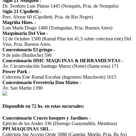
Siglo 21 Neuquén
-
Dr. Teodoro Luis Planas 1445 (Neuquén, Pcia. de Neuquén)
Siglo 21 Cipolletti
-
Pres. Alvear 60 (Cipolletti, Pcia. de Rio Negro)
Magriña Hnos.
-
Luis María Drago 1400 (Tortuguitas, Pcia. Buenos Aires)
Maquinaria Del Viso
-
12 de Octubre 1500 (Ramal Pilar km 41,5 sobre colectora este) Del
Viso, Pcia. Buenos Aires.
Concesionario El gringo
-
9 de julio (Bariloche) 596
Concesionario HMC MAQUINAS & HERRAMIENTAS
-
Av. Circunvalación Santiago Marzo (Norte) (Santa rosa) 171
Power Park
-
Colectora Este Ramal Escobar (Ingeniero Maschwitz) 1015
Concesionario Ferreteria Don Mateo
-
Av. San Martin 1390
Disponible en 72 hs. en estas sucursales:
Concesionario Cruces bosques y Jardines
-
Ejército de los Andes 336 (Dorrego Guaymallén, Mendoza)
PPI MAQUINAS SRL
-
Colectora Sur Acceso Oeste 5080 (Castelar, Morón, Pcia. Bs As)