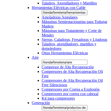
Taladros, Atornilladores y Martillos
Herramientas Eléctricas con Cable
Amoladoras Angulares
Máquinas Semiestacionarias para Trabajar
Madera
Máquinas para Tratamiento y Corte de
Metales
Sierras, Caladoras, Fresadoras y Lijadoras
Taladros, atornilladores, martillos y
demoledores
Otras Herramientas Eléctricas
Aire
Compresor de Alta Recuperación
Compresores de Alta Recuperación Oil
Free
Compresores de Alta Recuperación Oil
Free Silenciosos
Compresores por Correa a Explosión
Compresores por correa con cabezal
Kit para compresores
Generación