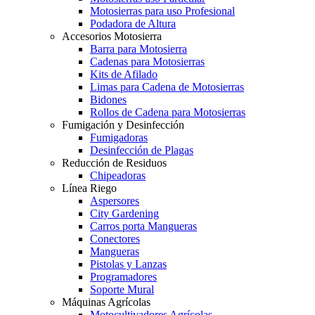
Motosierras para uso Profesional
Podadora de Altura
Accesorios Motosierra
Barra para Motosierra
Cadenas para Motosierras
Kits de Afilado
Limas para Cadena de Motosierras
Bidones
Rollos de Cadena para Motosierras
Fumigación y Desinfección
Fumigadoras
Desinfección de Plagas
Reducción de Residuos
Chipeadoras
Línea Riego
Aspersores
City Gardening
Carros porta Mangueras
Conectores
Mangueras
Pistolas y Lanzas
Programadores
Soporte Mural
Máquinas Agrícolas
Motocultivadores Agrícolas