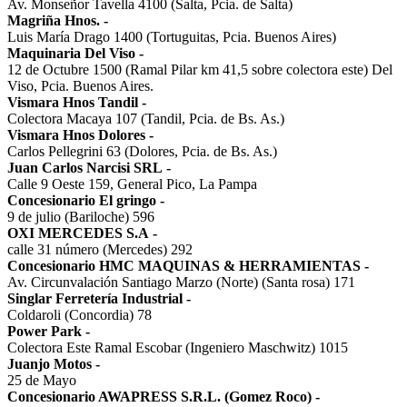
Av. Monseñor Tavella 4100 (Salta, Pcia. de Salta)
Magriña Hnos.
-
Luis María Drago 1400 (Tortuguitas, Pcia. Buenos Aires)
Maquinaria Del Viso
-
12 de Octubre 1500 (Ramal Pilar km 41,5 sobre colectora este) Del
Viso, Pcia. Buenos Aires.
Vismara Hnos Tandil
-
Colectora Macaya 107 (Tandil, Pcia. de Bs. As.)
Vismara Hnos Dolores
-
Carlos Pellegrini 63 (Dolores, Pcia. de Bs. As.)
Juan Carlos Narcisi SRL
-
Calle 9 Oeste 159, General Pico, La Pampa
Concesionario El gringo
-
9 de julio (Bariloche) 596
OXI MERCEDES S.A
-
calle 31 número (Mercedes) 292
Concesionario HMC MAQUINAS & HERRAMIENTAS
-
Av. Circunvalación Santiago Marzo (Norte) (Santa rosa) 171
Singlar Ferretería Industrial
-
Coldaroli (Concordia) 78
Power Park
-
Colectora Este Ramal Escobar (Ingeniero Maschwitz) 1015
Juanjo Motos
-
25 de Mayo
Concesionario AWAPRESS S.R.L. (Gomez Roco)
-