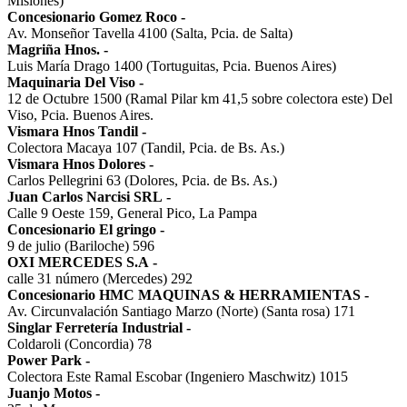
Misiones)
Concesionario Gomez Roco
-
Av. Monseñor Tavella 4100 (Salta, Pcia. de Salta)
Magriña Hnos.
-
Luis María Drago 1400 (Tortuguitas, Pcia. Buenos Aires)
Maquinaria Del Viso
-
12 de Octubre 1500 (Ramal Pilar km 41,5 sobre colectora este) Del
Viso, Pcia. Buenos Aires.
Vismara Hnos Tandil
-
Colectora Macaya 107 (Tandil, Pcia. de Bs. As.)
Vismara Hnos Dolores
-
Carlos Pellegrini 63 (Dolores, Pcia. de Bs. As.)
Juan Carlos Narcisi SRL
-
Calle 9 Oeste 159, General Pico, La Pampa
Concesionario El gringo
-
9 de julio (Bariloche) 596
OXI MERCEDES S.A
-
calle 31 número (Mercedes) 292
Concesionario HMC MAQUINAS & HERRAMIENTAS
-
Av. Circunvalación Santiago Marzo (Norte) (Santa rosa) 171
Singlar Ferretería Industrial
-
Coldaroli (Concordia) 78
Power Park
-
Colectora Este Ramal Escobar (Ingeniero Maschwitz) 1015
Juanjo Motos
-