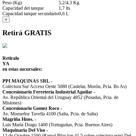
Peso (Kg)
5,2/4,3 Kg
Capacidad del tanque
1,7 lts
Capacidad tanque secundario
0,6 L
×
Retirá GRATIS
Retiralo
YA
en estas sucursales:
PPI MAQUINAS SRL
-
Colectora Sur Acceso Oeste 5080 (Castelar, Morón, Pcia. Bs As)
Concesionario Ferretería Industrial Aguilar
-
Av. República Oriental del Uruguay 4852 (Posadas, Pcia. de
Misiones)
Concesionario Gomez Roco
-
Av. Monseñor Tavella 4100 (Salta, Pcia. de Salta)
Magriña Hnos.
-
Luis María Drago 1400 (Tortuguitas, Pcia. Buenos Aires)
Maquinaria Del Viso
-
12 de Octubre 1500 (Ramal Pilar km 41,5 sobre colectora este) Del