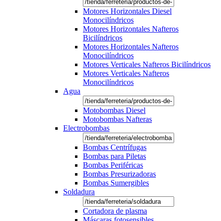
Motores Horizontales Diesel
Monocilíndricos
Motores Horizontales Nafteros
Bicilíndricos
Motores Horizontales Nafteros
Monocilíndricos
Motores Verticales Nafteros Bicilíndricos
Motores Verticales Nafteros
Monocilíndricos
Agua
Motobombas Diesel
Motobombas Nafteras
Electrobombas
Bombas Centrífugas
Bombas para Piletas
Bombas Periféricas
Bombas Presurizadoras
Bombas Sumergibles
Soldadura
Cortadora de plasma
Máscaras fotosensibles