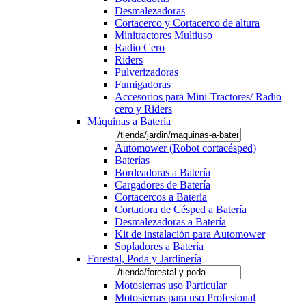
Desmalezadoras
Cortacerco y Cortacerco de altura
Minitractores Multiuso
Radio Cero
Riders
Pulverizadoras
Fumigadoras
Accesorios para Mini-Tractores/ Radio
cero y Riders
Máquinas a Batería
Automower (Robot cortacésped)
Baterías
Bordeadoras a Batería
Cargadores de Batería
Cortacercos a Batería
Cortadora de Césped a Batería
Desmalezadoras a Batería
Kit de instalación para Automower
Sopladores a Batería
Forestal, Poda y Jardinería
Motosierras uso Particular
Motosierras para uso Profesional