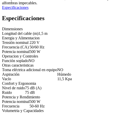
alfombras impecables.
Especificaciones
Especificaciones
Dimensiones
Longitud del cable (m)
1,5 m
Energia y Alimentacion
Tensión nominal
220 V
Frecuencia (CA)
50/60 Hz
Potencia nominal
500 W
Operacion y Controles
Función soplado
NO
Otras caracteristicas
Toma eléctrica adicional en equipo
NO
Aspiración
Húmedo
Vacío
11,5 Kpa
Confort y Ergonomia
Nivel de ruido
75 dB (A)
Ruido
75 dB
Potencia y Rendimiento
Potencia nominal
500 W
Frecuencia
50-60 Hz
Volumetria y Capacidades