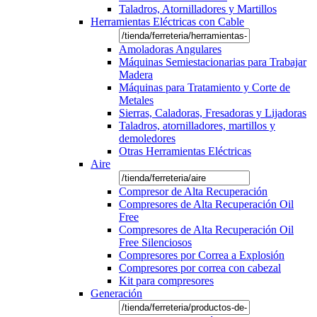
Taladros, Atornilladores y Martillos
Herramientas Eléctricas con Cable
Amoladoras Angulares
Máquinas Semiestacionarias para Trabajar
Madera
Máquinas para Tratamiento y Corte de
Metales
Sierras, Caladoras, Fresadoras y Lijadoras
Taladros, atornilladores, martillos y
demoledores
Otras Herramientas Eléctricas
Aire
Compresor de Alta Recuperación
Compresores de Alta Recuperación Oil
Free
Compresores de Alta Recuperación Oil
Free Silenciosos
Compresores por Correa a Explosión
Compresores por correa con cabezal
Kit para compresores
Generación