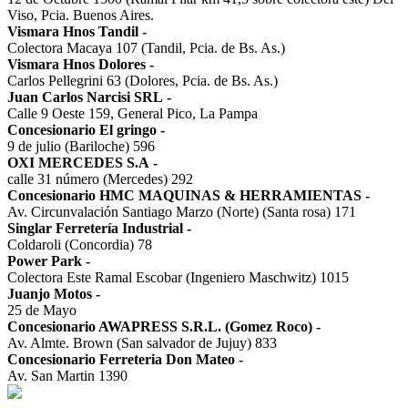
Viso, Pcia. Buenos Aires.
Vismara Hnos Tandil
-
Colectora Macaya 107 (Tandil, Pcia. de Bs. As.)
Vismara Hnos Dolores
-
Carlos Pellegrini 63 (Dolores, Pcia. de Bs. As.)
Juan Carlos Narcisi SRL
-
Calle 9 Oeste 159, General Pico, La Pampa
Concesionario El gringo
-
9 de julio (Bariloche) 596
OXI MERCEDES S.A
-
calle 31 número (Mercedes) 292
Concesionario HMC MAQUINAS & HERRAMIENTAS
-
Av. Circunvalación Santiago Marzo (Norte) (Santa rosa) 171
Singlar Ferretería Industrial
-
Coldaroli (Concordia) 78
Power Park
-
Colectora Este Ramal Escobar (Ingeniero Maschwitz) 1015
Juanjo Motos
-
25 de Mayo
Concesionario AWAPRESS S.R.L. (Gomez Roco)
-
Av. Almte. Brown (San salvador de Jujuy) 833
Concesionario Ferreteria Don Mateo
-
Av. San Martin 1390