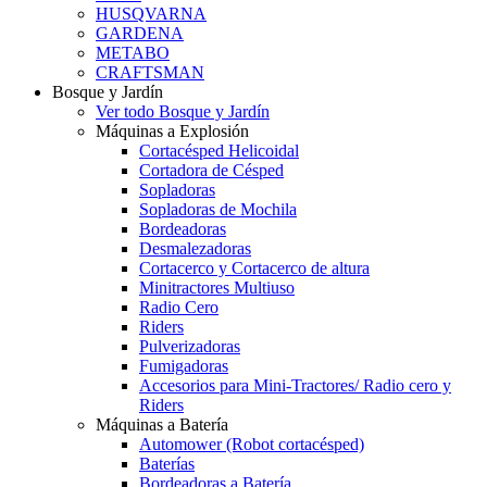
HUSQVARNA
GARDENA
METABO
CRAFTSMAN
Bosque y Jardín
Ver todo Bosque y Jardín
Máquinas a Explosión
Cortacésped Helicoidal
Cortadora de Césped
Sopladoras
Sopladoras de Mochila
Bordeadoras
Desmalezadoras
Cortacerco y Cortacerco de altura
Minitractores Multiuso
Radio Cero
Riders
Pulverizadoras
Fumigadoras
Accesorios para Mini-Tractores/ Radio cero y
Riders
Máquinas a Batería
Automower (Robot cortacésped)
Baterías
Bordeadoras a Batería