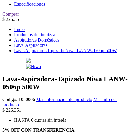
Especificaciones
Comprar
$
226.351
Inicio
Productos de limpieza
Aspiradoras Domésticas
Lava-Aspiradoras
Lava-Aspiradora-Tapizado Niwa LANW-0506p 500W
Lava-Aspiradora-Tapizado Niwa LANW-
0506p 500W
Código:
1050006
Más información del producto
Más info del
producto
$
226.351
HASTA 6 cuotas sin interés
5% OFF CON TRANSFERENCIA