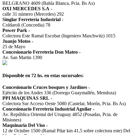
BELGRANO 4609 (Bahía Blanca, Pcia. Bs As)
OXI MERCEDES S.A
-
calle 31 número (Mercedes) 292
Singlar Ferretería Industrial
-
Coldaroli (Concordia) 78
Power Park
-
Colectora Este Ramal Escobar (Ingeniero Maschwitz) 1015
Juanjo Motos
-
25 de Mayo
Concesionario Ferreteria Don Mateo
-
Av. San Martin 1390
Disponible en 72 hs. en estas sucursales:
Concesionario Cruces bosques y Jardines
-
Ejército de los Andes 336 (Dorrego Guaymallén, Mendoza)
PPI MAQUINAS SRL
-
Colectora Sur Acceso Oeste 5080 (Castelar, Morón, Pcia. Bs As)
Concesionario Ferretería Industrial Aguilar
-
Av. República Oriental del Uruguay 4852 (Posadas, Pcia. de
Misiones)
Maquinaria Del Viso
-
12 de Octubre 1500 (Ramal Pilar km 41,5 sobre colectora este) Del