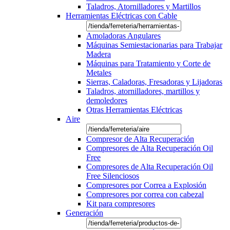
Taladros, Atornilladores y Martillos
Herramientas Eléctricas con Cable
Amoladoras Angulares
Máquinas Semiestacionarias para Trabajar
Madera
Máquinas para Tratamiento y Corte de
Metales
Sierras, Caladoras, Fresadoras y Lijadoras
Taladros, atornilladores, martillos y
demoledores
Otras Herramientas Eléctricas
Aire
Compresor de Alta Recuperación
Compresores de Alta Recuperación Oil
Free
Compresores de Alta Recuperación Oil
Free Silenciosos
Compresores por Correa a Explosión
Compresores por correa con cabezal
Kit para compresores
Generación