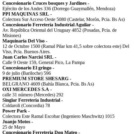
Concesionario Cruces bosques y Jardines
-
Ejército de los Andes 336 (Dorrego Guaymallén, Mendoza)
PPI MAQUINAS SRL
-
Colectora Sur Acceso Oeste 5080 (Castelar, Morón, Pcia. Bs As)
Concesionario Ferretería Industrial Aguilar
-
Av. República Oriental del Uruguay 4852 (Posadas, Pcia. de
Misiones)
Maquinaria Del Viso
-
12 de Octubre 1500 (Ramal Pilar km 41,5 sobre colectora este) Del
Viso, Pcia. Buenos Aires.
Juan Carlos Narcisi SRL
-
Calle 9 Oeste 159, General Pico, La Pampa
Concesionario El gringo
-
9 de julio (Bariloche) 596
PREMIUM STORE SHESARG
-
BELGRANO 4609 (Bahía Blanca, Pcia. Bs As)
OXI MERCEDES S.A
-
calle 31 número (Mercedes) 292
Singlar Ferretería Industrial
-
Coldaroli (Concordia) 78
Power Park
-
Colectora Este Ramal Escobar (Ingeniero Maschwitz) 1015
Juanjo Motos
-
25 de Mayo
Concesionario Ferreteria Don Mateo
-