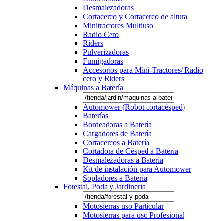
Desmalezadoras
Cortacerco y Cortacerco de altura
Minitractores Multiuso
Radio Cero
Riders
Pulverizadoras
Fumigadoras
Accesorios para Mini-Tractores/ Radio
cero y Riders
Máquinas a Batería
Automower (Robot cortacésped)
Baterías
Bordeadoras a Batería
Cargadores de Batería
Cortacercos a Batería
Cortadora de Césped a Batería
Desmalezadoras a Batería
Kit de instalación para Automower
Sopladores a Batería
Forestal, Poda y Jardinería
Motosierras uso Particular
Motosierras para uso Profesional