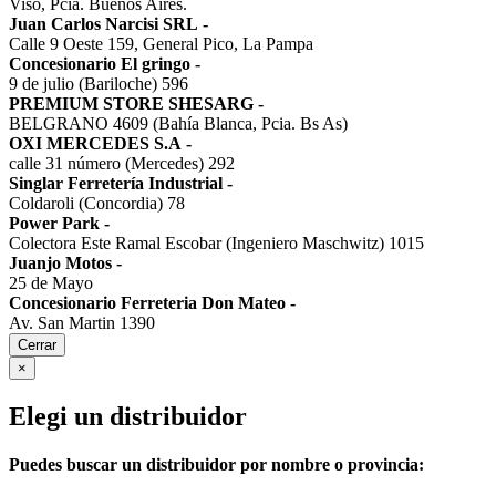
Viso, Pcia. Buenos Aires.
Juan Carlos Narcisi SRL
-
Calle 9 Oeste 159, General Pico, La Pampa
Concesionario El gringo
-
9 de julio (Bariloche) 596
PREMIUM STORE SHESARG
-
BELGRANO 4609 (Bahía Blanca, Pcia. Bs As)
OXI MERCEDES S.A
-
calle 31 número (Mercedes) 292
Singlar Ferretería Industrial
-
Coldaroli (Concordia) 78
Power Park
-
Colectora Este Ramal Escobar (Ingeniero Maschwitz) 1015
Juanjo Motos
-
25 de Mayo
Concesionario Ferreteria Don Mateo
-
Av. San Martin 1390
Cerrar
×
Elegi un distribuidor
Puedes buscar un distribuidor por nombre o provincia: