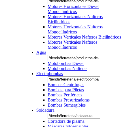
Motores Horizontales Diesel
Monocilíndricos
Motores Horizontales Nafteros
Bicilíndricos
Motores Horizontales Nafteros
Monocilíndricos
Motores Verticales Nafteros Bicilíndricos
Motores Verticales Nafteros
Monocilíndricos
Agua
Motobombas Diesel
Motobombas Nafteras
Electrobombas
Bombas Centrífugas
Bombas para Piletas
Bombas Periféricas
Bombas Presurizadoras
Bombas Sumergibles
Soldadura
Cortadora de plasma
Máscaras fotosensibles