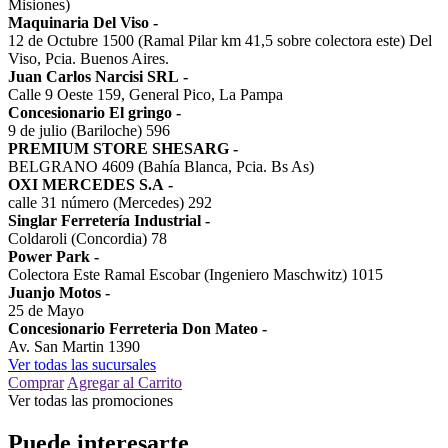
Misiones)
Maquinaria Del Viso
-
12 de Octubre 1500 (Ramal Pilar km 41,5 sobre colectora este) Del
Viso, Pcia. Buenos Aires.
Juan Carlos Narcisi SRL
-
Calle 9 Oeste 159, General Pico, La Pampa
Concesionario El gringo
-
9 de julio (Bariloche) 596
PREMIUM STORE SHESARG
-
BELGRANO 4609 (Bahía Blanca, Pcia. Bs As)
OXI MERCEDES S.A
-
calle 31 número (Mercedes) 292
Singlar Ferretería Industrial
-
Coldaroli (Concordia) 78
Power Park
-
Colectora Este Ramal Escobar (Ingeniero Maschwitz) 1015
Juanjo Motos
-
25 de Mayo
Concesionario Ferreteria Don Mateo
-
Av. San Martin 1390
Ver todas las sucursales
Comprar
Agregar al Carrito
Ver todas las promociones
Puede interesarte