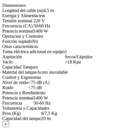
Dimensiones
Longitud del cable (m)
4,5 m
Energia y Alimentacion
Tensión nominal
220 V
Frecuencia (CA)
50/60 Hz
Potencia nominal
1400 W
Operacion y Controles
Función soplado
No
Otras caracteristicas
Toma eléctrica adicional en equipo
1
Aspiración
Secos/Líquidos
Vacío
>18 Kpa
Capacidad Tanques
Material del tanque
Acero inoxidable
Confort y Ergonomia
Nivel de ruido
<75 dB (A)
Ruido
<75 dB
Potencia y Rendimiento
Potencia nominal
1400 W
Frecuencia
50-60 Hz
Volumetria y Capacidades
Peso (Kg)
8/7,5 Kg
Capacidad del tanque
20 lts
×