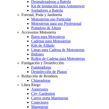
Desmalezadoras a Batería
Kit de instalación para Automower
Sopladores a Batería
Forestal, Poda y Jardinería
Motosierras uso Particular
Motosierras para uso Profesional
Podadora de Altura
Accesorios Motosierra
Barra para Motosierra
Cadenas para Motosierras
Kits de Afilado
Limas para Cadena de Motosierras
Bidones
Rollos de Cadena para Motosierras
Fumigación y Desinfección
Fumigadoras
Desinfección de Plagas
Reducción de Residuos
Chipeadoras
Línea Riego
Aspersores
City Gardening
Carros porta Mangueras
Conectores
Mangueras