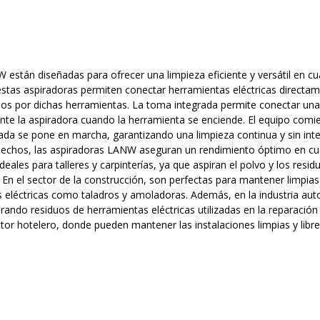
están diseñadas para ofrecer una limpieza eficiente y versátil en cu
tas aspiradoras permiten conectar herramientas eléctricas directamen
os por dichas herramientas. La toma integrada permite conectar una
nte la aspiradora cuando la herramienta se enciende. El equipo com
tada se pone en marcha, garantizando una limpieza continua y sin int
chos, las aspiradoras LANW aseguran un rendimiento óptimo en cual
deales para talleres y carpinterías, ya que aspiran el polvo y los resid
 En el sector de la construcción, son perfectas para mantener limpias 
eléctricas como taladros y amoladoras. Además, en la industria autom
irando residuos de herramientas eléctricas utilizadas en la reparació
tor hotelero, donde pueden mantener las instalaciones limpias y libr