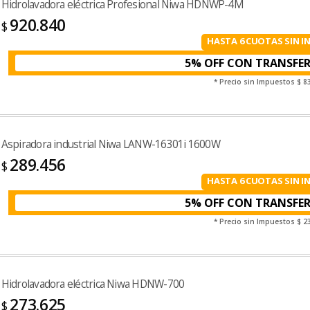
Hidrolavadora eléctrica Profesional Niwa HDNWP-4M
920.840
$
HASTA 6 CUOTAS SIN I
5% OFF CON TRANSFE
* Precio sin Impuestos
$ 8
Aspiradora industrial Niwa LANW-16301i 1600W
289.456
$
HASTA 6 CUOTAS SIN I
5% OFF CON TRANSFE
* Precio sin Impuestos
$ 2
Hidrolavadora eléctrica Niwa HDNW-700
273.625
$