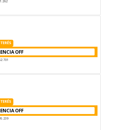
1.262
NTERÉS
RENCIA
62.701
NTERÉS
RENCIA
95.239