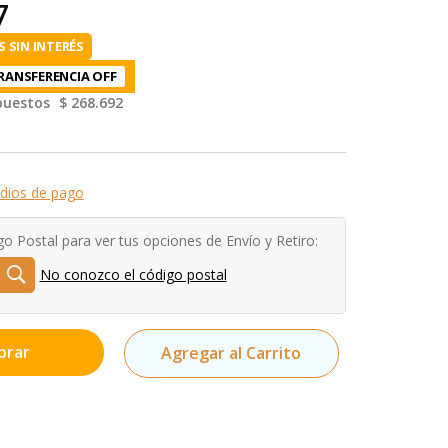
7
 SIN INTERÉS
RANSFERENCIA
mpuestos
$ 268.692
dios de pago
go Postal para ver tus opciones de Envío y Retiro:
No conozco el código postal
prar
Agregar al Carrito