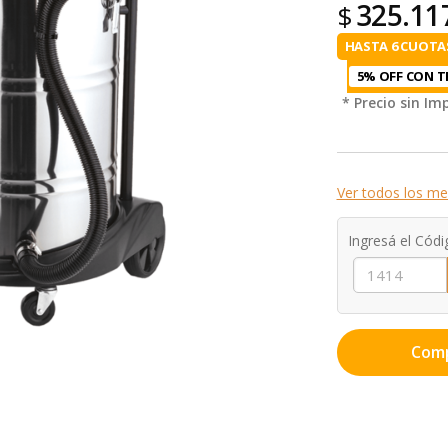
325.11
$
HASTA 6 CUOTAS
5% OFF CON T
* Precio sin I
Ver todos los me
Ingresá el Códi
Com