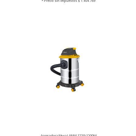
* Precio sin Impuestos
$ 1.404.769
Aspiradora Niwa LANW-1220i 1200W