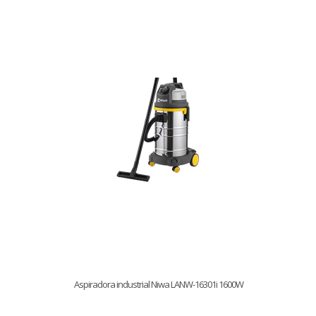
Aspiradora industrial Niwa LANW-16301i 1600W