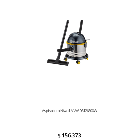
Aspiradora Niwa LANW-0812i 800W
156.373
$