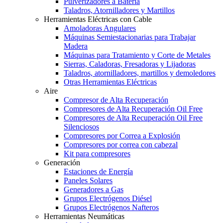
Pulverizadores a Batería
Taladros, Atornilladores y Martillos
Herramientas Eléctricas con Cable
Amoladoras Angulares
Máquinas Semiestacionarias para Trabajar
Madera
Máquinas para Tratamiento y Corte de Metales
Sierras, Caladoras, Fresadoras y Lijadoras
Taladros, atornilladores, martillos y demoledores
Otras Herramientas Eléctricas
Aire
Compresor de Alta Recuperación
Compresores de Alta Recuperación Oil Free
Compresores de Alta Recuperación Oil Free
Silenciosos
Compresores por Correa a Explosión
Compresores por correa con cabezal
Kit para compresores
Generación
Estaciones de Energía
Paneles Solares
Generadores a Gas
Grupos Electrógenos Diésel
Grupos Electrógenos Nafteros
Herramientas Neumáticas