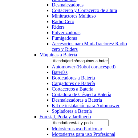
Desmalezadoras
Cortacerco y Cortacerco de altura
Minitractores Multiuso
Radio Cero
Riders
Pulverizadoras
Fumigadoras
Accesorios para Mini-Tractores/ Radio
cero y Riders
Máquinas a Batería
Automower (Robot cortacésped)
Baterías
Bordeadoras a Batería
Cargadores de Batería
Cortacercos a Batería
Cortadora de Césped a Batería
Desmalezadoras a Batería
Kit de instalación para Automower
Sopladores a Batería
Forestal, Poda y Jardinería
Motosierras uso Particular
Motosierras para uso Profesional