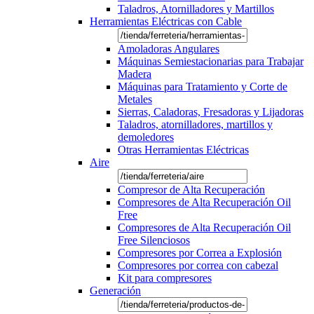
Taladros, Atornilladores y Martillos
Herramientas Eléctricas con Cable
Amoladoras Angulares
Máquinas Semiestacionarias para Trabajar
Madera
Máquinas para Tratamiento y Corte de
Metales
Sierras, Caladoras, Fresadoras y Lijadoras
Taladros, atornilladores, martillos y
demoledores
Otras Herramientas Eléctricas
Aire
Compresor de Alta Recuperación
Compresores de Alta Recuperación Oil
Free
Compresores de Alta Recuperación Oil
Free Silenciosos
Compresores por Correa a Explosión
Compresores por correa con cabezal
Kit para compresores
Generación