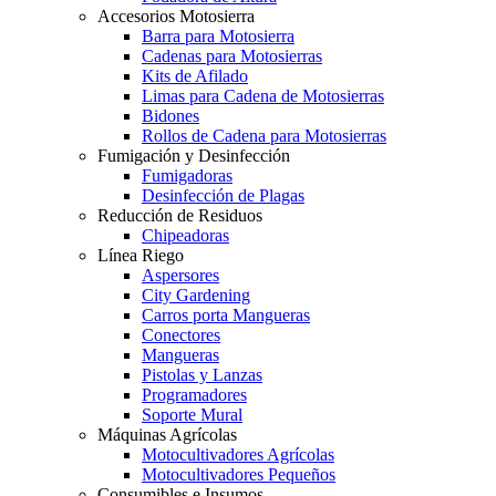
Accesorios Motosierra
Barra para Motosierra
Cadenas para Motosierras
Kits de Afilado
Limas para Cadena de Motosierras
Bidones
Rollos de Cadena para Motosierras
Fumigación y Desinfección
Fumigadoras
Desinfección de Plagas
Reducción de Residuos
Chipeadoras
Línea Riego
Aspersores
City Gardening
Carros porta Mangueras
Conectores
Mangueras
Pistolas y Lanzas
Programadores
Soporte Mural
Máquinas Agrícolas
Motocultivadores Agrícolas
Motocultivadores Pequeños
Consumibles e Insumos