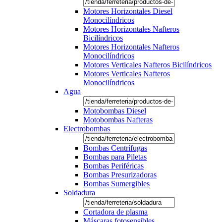
Motores Horizontales Diesel
Monocilíndricos
Motores Horizontales Nafteros
Bicilíndricos
Motores Horizontales Nafteros
Monocilíndricos
Motores Verticales Nafteros Bicilíndricos
Motores Verticales Nafteros
Monocilíndricos
Agua
Motobombas Diesel
Motobombas Nafteras
Electrobombas
Bombas Centrífugas
Bombas para Piletas
Bombas Periféricas
Bombas Presurizadoras
Bombas Sumergibles
Soldadura
Cortadora de plasma
Máscaras fotosensibles