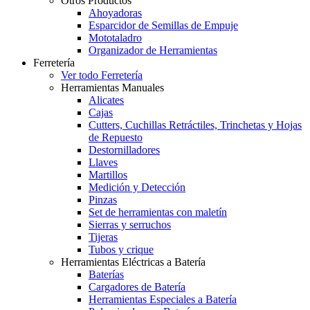
Otros Productos
Ahoyadoras
Esparcidor de Semillas de Empuje
Mototaladro
Organizador de Herramientas
Ferretería
Ver todo Ferretería
Herramientas Manuales
Alicates
Cajas
Cutters, Cuchillas Retráctiles, Trinchetas y Hojas
de Repuesto
Destornilladores
Llaves
Martillos
Medición y Detección
Pinzas
Set de herramientas con maletín
Sierras y serruchos
Tijeras
Tubos y crique
Herramientas Eléctricas a Batería
Baterías
Cargadores de Batería
Herramientas Especiales a Batería