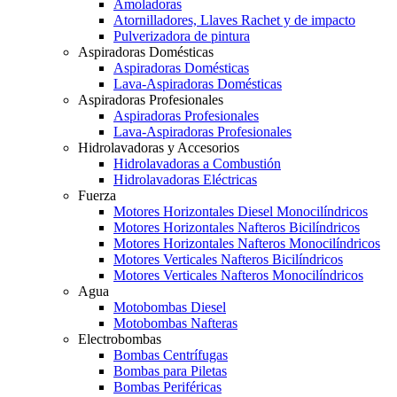
Amoladoras
Atornilladores, Llaves Rachet y de impacto
Pulverizadora de pintura
Aspiradoras Domésticas
Aspiradoras Domésticas
Lava-Aspiradoras Domésticas
Aspiradoras Profesionales
Aspiradoras Profesionales
Lava-Aspiradoras Profesionales
Hidrolavadoras y Accesorios
Hidrolavadoras a Combustión
Hidrolavadoras Eléctricas
Fuerza
Motores Horizontales Diesel Monocilíndricos
Motores Horizontales Nafteros Bicilíndricos
Motores Horizontales Nafteros Monocilíndricos
Motores Verticales Nafteros Bicilíndricos
Motores Verticales Nafteros Monocilíndricos
Agua
Motobombas Diesel
Motobombas Nafteras
Electrobombas
Bombas Centrífugas
Bombas para Piletas
Bombas Periféricas