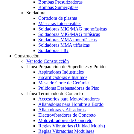
Bombas Presurizadoras
Bombas Sumergibles
Soldadura
Cortadora de plasma
Máscaras fotosensibles
Soldadoras MIG/MAG monofásicas
Soldadoras MIG/MAG trifásicas
Soldadoras MMA monofásicas
Soldadoras MMA trifásicas
Soldadoras TIG
Construcción
Ver todo Construcción
Línea Preparación de Superficies y Pulido
Aspiradoras Industriales
Escarificadoras e Insumos
Mesa de Corte de Cerámica
Pulidoras Desbastadoras de Piso
Línea Terminado de Concreto
Accesorios para Motovibradores
Allanadoras para Hombre a Bordo
Allanadoras y Alisadoras
Electrovibradores de Concreto
Motovibradores de Concreto
Reglas Vibratorias (Unidad Motriz)
Reglas Vibratorias Modulares