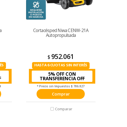
a
Cortacésped Niwa CENW-21A
Autopropulsada
952.061
$
ÉS
HASTA 6 CUOTAS SIN INTERÉS
5% OFF CON
TRANSFERENCIA
4
* Precio sin Impuestos
$ 786.827
Comprar