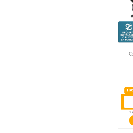
C
HA
* 