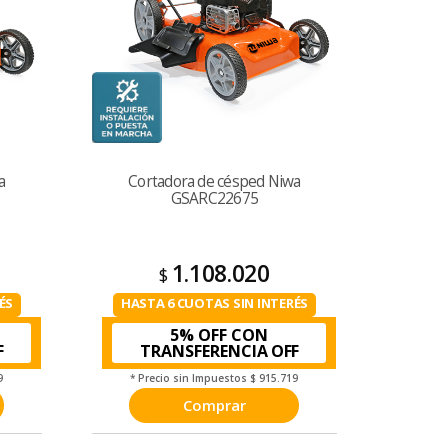
a
Cortadora de césped Niwa
GSARC22675
1.108.020
$
ÉS
HASTA 6 CUOTAS SIN INTERÉS
5% OFF CON
TRANSFERENCIA
9
* Precio sin Impuestos
$ 915.719
Comprar