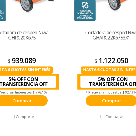
ortadora de césped Niwa
Cortadora de césped Niw
GHRC20K675
GHARC22K6753X1
939.089
1.122.050
$
$
STA 6 CUOTAS SIN INTERÉS
HASTA 6 CUOTAS SIN INTER
5% OFF CON
5% OFF CON
TRANSFERENCIA
TRANSFERENCIA
Precio sin Impuestos
$ 776.107
* Precio sin Impuestos
$ 927.31
Comprar
Comprar