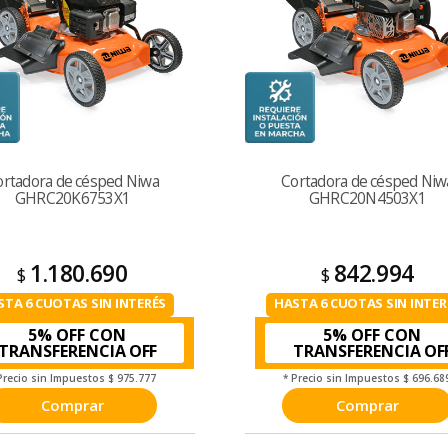
ortadora de césped Niwa
Cortadora de césped Niw
GHRC20K6753X1
GHRC20N4503X1
1.180.690
842.994
$
$
STA 6 CUOTAS SIN INTERÉS
HASTA 6 CUOTAS SIN INTER
5% OFF CON
5% OFF CON
TRANSFERENCIA
TRANSFERENCIA
Precio sin Impuestos
$ 975.777
* Precio sin Impuestos
$ 696.68
Comprar
Comprar