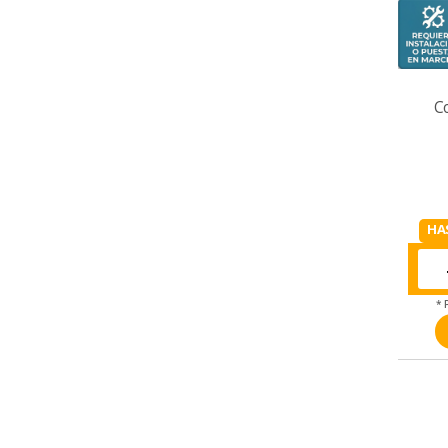
C
HA
* 