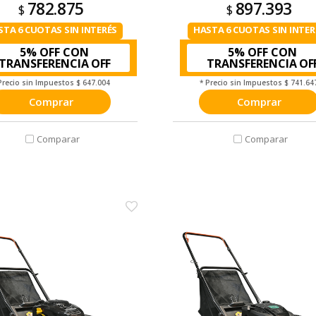
782.875
897.393
$
$
STA 6 CUOTAS SIN INTERÉS
HASTA 6 CUOTAS SIN INTER
5% OFF CON
5% OFF CON
TRANSFERENCIA
TRANSFERENCIA
Precio sin Impuestos
$ 647.004
* Precio sin Impuestos
$ 741.64
Comprar
Comprar