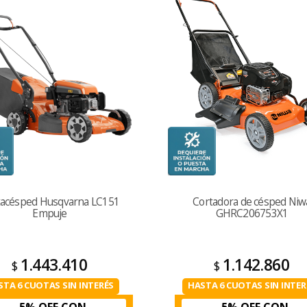
tacésped Husqvarna LC151
Cortadora de césped Niw
Empuje
GHRC206753X1
1.443.410
1.142.860
$
$
STA 6 CUOTAS SIN INTERÉS
HASTA 6 CUOTAS SIN INTER
5% OFF CON
5% OFF CON