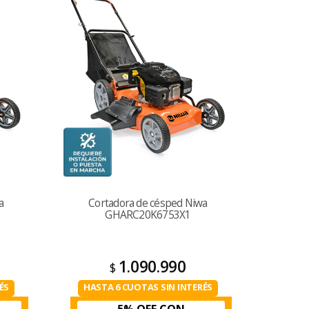
a
Cortadora de césped Niwa
GHARC20K6753X1
1.090.990
$
ÉS
HASTA 6 CUOTAS SIN INTERÉS
5% OFF CON