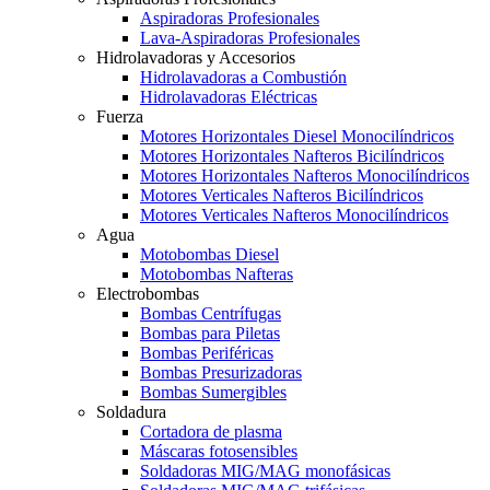
Aspiradoras Profesionales
Lava-Aspiradoras Profesionales
Hidrolavadoras y Accesorios
Hidrolavadoras a Combustión
Hidrolavadoras Eléctricas
Fuerza
Motores Horizontales Diesel Monocilíndricos
Motores Horizontales Nafteros Bicilíndricos
Motores Horizontales Nafteros Monocilíndricos
Motores Verticales Nafteros Bicilíndricos
Motores Verticales Nafteros Monocilíndricos
Agua
Motobombas Diesel
Motobombas Nafteras
Electrobombas
Bombas Centrífugas
Bombas para Piletas
Bombas Periféricas
Bombas Presurizadoras
Bombas Sumergibles
Soldadura
Cortadora de plasma
Máscaras fotosensibles
Soldadoras MIG/MAG monofásicas