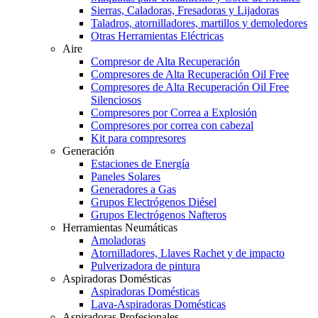
Sierras, Caladoras, Fresadoras y Lijadoras
Taladros, atornilladores, martillos y demoledores
Otras Herramientas Eléctricas
Aire
Compresor de Alta Recuperación
Compresores de Alta Recuperación Oil Free
Compresores de Alta Recuperación Oil Free
Silenciosos
Compresores por Correa a Explosión
Compresores por correa con cabezal
Kit para compresores
Generación
Estaciones de Energía
Paneles Solares
Generadores a Gas
Grupos Electrógenos Diésel
Grupos Electrógenos Nafteros
Herramientas Neumáticas
Amoladoras
Atornilladores, Llaves Rachet y de impacto
Pulverizadora de pintura
Aspiradoras Domésticas
Aspiradoras Domésticas
Lava-Aspiradoras Domésticas
Aspiradoras Profesionales