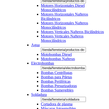
Motores Horizontales Diesel
Monocilíndricos
Motores Horizontales Nafteros
Bicilíndricos
Motores Horizontales Nafteros
Monocilíndricos
Motores Verticales Nafteros Bicilíndricos
Motores Verticales Nafteros
Monocilíndricos
Agua
Motobombas Diesel
Motobombas Nafteras
Electrobombas
Bombas Centrífugas
Bombas para Piletas
Bombas Periféricas
Bombas Presurizadoras
Bombas Sumergibles
Soldadura
Cortadora de plasma
Máscaras fotosensibles