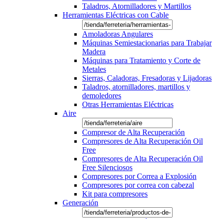
Taladros, Atornilladores y Martillos
Herramientas Eléctricas con Cable
Amoladoras Angulares
Máquinas Semiestacionarias para Trabajar
Madera
Máquinas para Tratamiento y Corte de
Metales
Sierras, Caladoras, Fresadoras y Lijadoras
Taladros, atornilladores, martillos y
demoledores
Otras Herramientas Eléctricas
Aire
Compresor de Alta Recuperación
Compresores de Alta Recuperación Oil
Free
Compresores de Alta Recuperación Oil
Free Silenciosos
Compresores por Correa a Explosión
Compresores por correa con cabezal
Kit para compresores
Generación