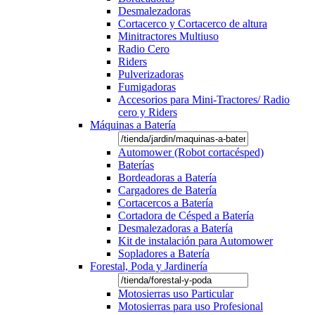
Desmalezadoras
Cortacerco y Cortacerco de altura
Minitractores Multiuso
Radio Cero
Riders
Pulverizadoras
Fumigadoras
Accesorios para Mini-Tractores/ Radio
cero y Riders
Máquinas a Batería
Automower (Robot cortacésped)
Baterías
Bordeadoras a Batería
Cargadores de Batería
Cortacercos a Batería
Cortadora de Césped a Batería
Desmalezadoras a Batería
Kit de instalación para Automower
Sopladores a Batería
Forestal, Poda y Jardinería
Motosierras uso Particular
Motosierras para uso Profesional