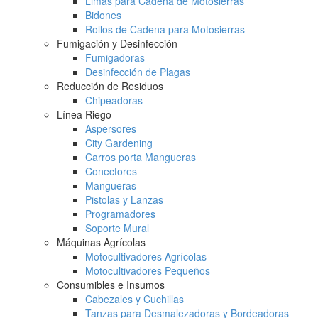
Limas para Cadena de Motosierras
Bidones
Rollos de Cadena para Motosierras
Fumigación y Desinfección
Fumigadoras
Desinfección de Plagas
Reducción de Residuos
Chipeadoras
Línea Riego
Aspersores
City Gardening
Carros porta Mangueras
Conectores
Mangueras
Pistolas y Lanzas
Programadores
Soporte Mural
Máquinas Agrícolas
Motocultivadores Agrícolas
Motocultivadores Pequeños
Consumibles e Insumos
Cabezales y Cuchillas
Tanzas para Desmalezadoras y Bordeadoras