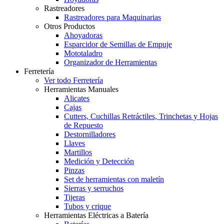
Rastreadores
Rastreadores para Maquinarias
Otros Productos
Ahoyadoras
Esparcidor de Semillas de Empuje
Mototaladro
Organizador de Herramientas
Ferretería
Ver todo Ferretería
Herramientas Manuales
Alicates
Cajas
Cutters, Cuchillas Retráctiles, Trinchetas y Hojas
de Repuesto
Destornilladores
Llaves
Martillos
Medición y Detección
Pinzas
Set de herramientas con maletín
Sierras y serruchos
Tijeras
Tubos y crique
Herramientas Eléctricas a Batería