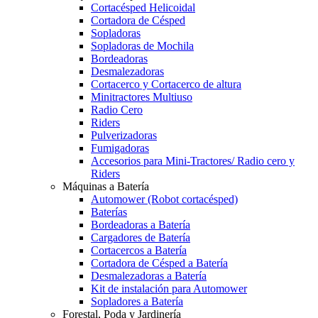
Cortacésped Helicoidal
Cortadora de Césped
Sopladoras
Sopladoras de Mochila
Bordeadoras
Desmalezadoras
Cortacerco y Cortacerco de altura
Minitractores Multiuso
Radio Cero
Riders
Pulverizadoras
Fumigadoras
Accesorios para Mini-Tractores/ Radio cero y
Riders
Máquinas a Batería
Automower (Robot cortacésped)
Baterías
Bordeadoras a Batería
Cargadores de Batería
Cortacercos a Batería
Cortadora de Césped a Batería
Desmalezadoras a Batería
Kit de instalación para Automower
Sopladores a Batería
Forestal, Poda y Jardinería