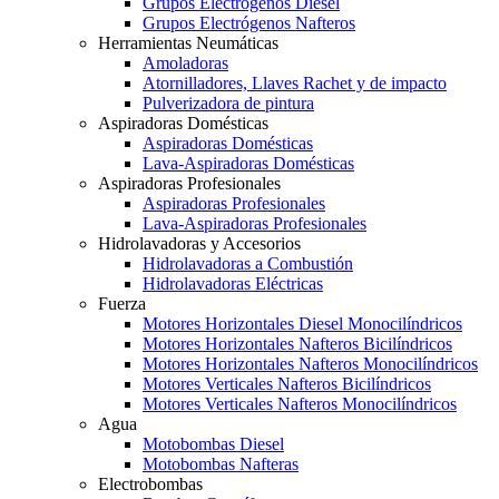
Grupos Electrógenos Diésel
Grupos Electrógenos Nafteros
Herramientas Neumáticas
Amoladoras
Atornilladores, Llaves Rachet y de impacto
Pulverizadora de pintura
Aspiradoras Domésticas
Aspiradoras Domésticas
Lava-Aspiradoras Domésticas
Aspiradoras Profesionales
Aspiradoras Profesionales
Lava-Aspiradoras Profesionales
Hidrolavadoras y Accesorios
Hidrolavadoras a Combustión
Hidrolavadoras Eléctricas
Fuerza
Motores Horizontales Diesel Monocilíndricos
Motores Horizontales Nafteros Bicilíndricos
Motores Horizontales Nafteros Monocilíndricos
Motores Verticales Nafteros Bicilíndricos
Motores Verticales Nafteros Monocilíndricos
Agua
Motobombas Diesel
Motobombas Nafteras
Electrobombas