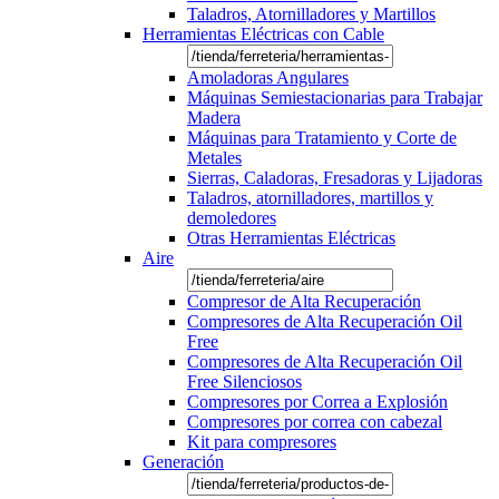
Taladros, Atornilladores y Martillos
Herramientas Eléctricas con Cable
Amoladoras Angulares
Máquinas Semiestacionarias para Trabajar
Madera
Máquinas para Tratamiento y Corte de
Metales
Sierras, Caladoras, Fresadoras y Lijadoras
Taladros, atornilladores, martillos y
demoledores
Otras Herramientas Eléctricas
Aire
Compresor de Alta Recuperación
Compresores de Alta Recuperación Oil
Free
Compresores de Alta Recuperación Oil
Free Silenciosos
Compresores por Correa a Explosión
Compresores por correa con cabezal
Kit para compresores
Generación