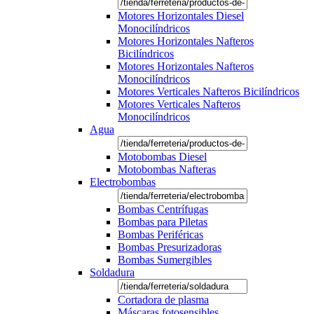
Motores Horizontales Diesel
Monocilíndricos
Motores Horizontales Nafteros
Bicilíndricos
Motores Horizontales Nafteros
Monocilíndricos
Motores Verticales Nafteros Bicilíndricos
Motores Verticales Nafteros
Monocilíndricos
Agua
Motobombas Diesel
Motobombas Nafteras
Electrobombas
Bombas Centrífugas
Bombas para Piletas
Bombas Periféricas
Bombas Presurizadoras
Bombas Sumergibles
Soldadura
Cortadora de plasma
Máscaras fotosensibles