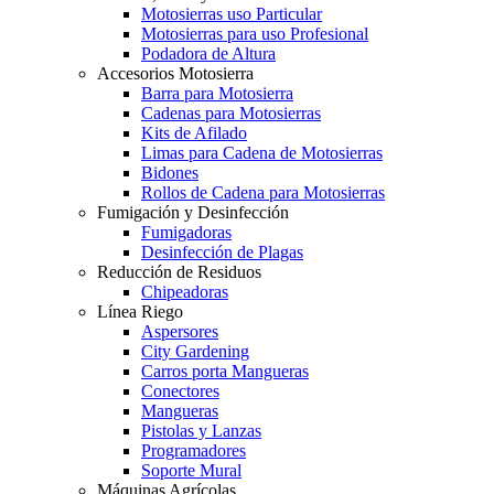
Motosierras uso Particular
Motosierras para uso Profesional
Podadora de Altura
Accesorios Motosierra
Barra para Motosierra
Cadenas para Motosierras
Kits de Afilado
Limas para Cadena de Motosierras
Bidones
Rollos de Cadena para Motosierras
Fumigación y Desinfección
Fumigadoras
Desinfección de Plagas
Reducción de Residuos
Chipeadoras
Línea Riego
Aspersores
City Gardening
Carros porta Mangueras
Conectores
Mangueras
Pistolas y Lanzas
Programadores
Soporte Mural
Máquinas Agrícolas