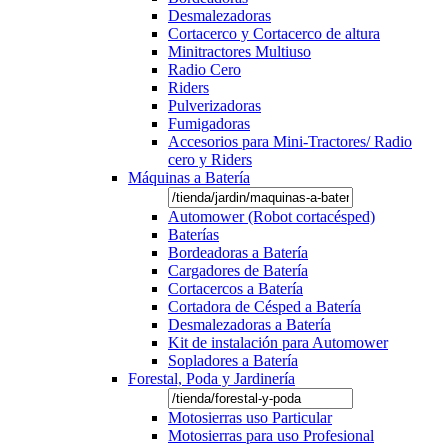
Desmalezadoras
Cortacerco y Cortacerco de altura
Minitractores Multiuso
Radio Cero
Riders
Pulverizadoras
Fumigadoras
Accesorios para Mini-Tractores/ Radio
cero y Riders
Máquinas a Batería
Automower (Robot cortacésped)
Baterías
Bordeadoras a Batería
Cargadores de Batería
Cortacercos a Batería
Cortadora de Césped a Batería
Desmalezadoras a Batería
Kit de instalación para Automower
Sopladores a Batería
Forestal, Poda y Jardinería
Motosierras uso Particular
Motosierras para uso Profesional