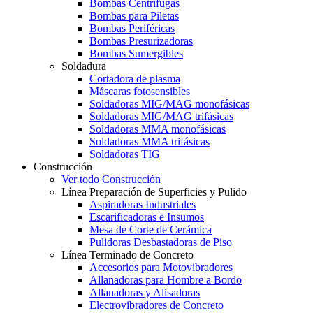
Bombas Centrífugas
Bombas para Piletas
Bombas Periféricas
Bombas Presurizadoras
Bombas Sumergibles
Soldadura
Cortadora de plasma
Máscaras fotosensibles
Soldadoras MIG/MAG monofásicas
Soldadoras MIG/MAG trifásicas
Soldadoras MMA monofásicas
Soldadoras MMA trifásicas
Soldadoras TIG
Construcción
Ver todo Construcción
Línea Preparación de Superficies y Pulido
Aspiradoras Industriales
Escarificadoras e Insumos
Mesa de Corte de Cerámica
Pulidoras Desbastadoras de Piso
Línea Terminado de Concreto
Accesorios para Motovibradores
Allanadoras para Hombre a Bordo
Allanadoras y Alisadoras
Electrovibradores de Concreto