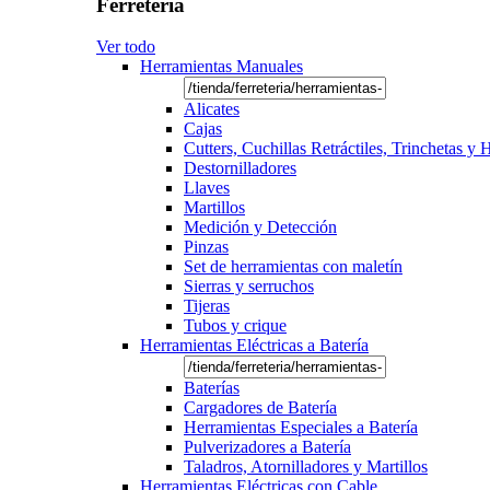
Ferretería
Ver todo
Herramientas Manuales
Alicates
Cajas
Cutters, Cuchillas Retráctiles, Trinchetas y
Destornilladores
Llaves
Martillos
Medición y Detección
Pinzas
Set de herramientas con maletín
Sierras y serruchos
Tijeras
Tubos y crique
Herramientas Eléctricas a Batería
Baterías
Cargadores de Batería
Herramientas Especiales a Batería
Pulverizadores a Batería
Taladros, Atornilladores y Martillos
Herramientas Eléctricas con Cable