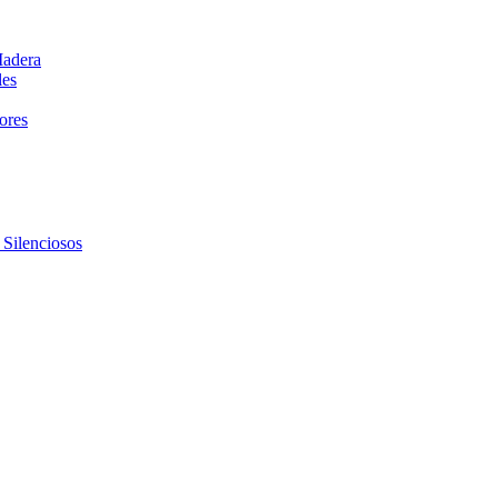
Madera
les
dores
 Silenciosos