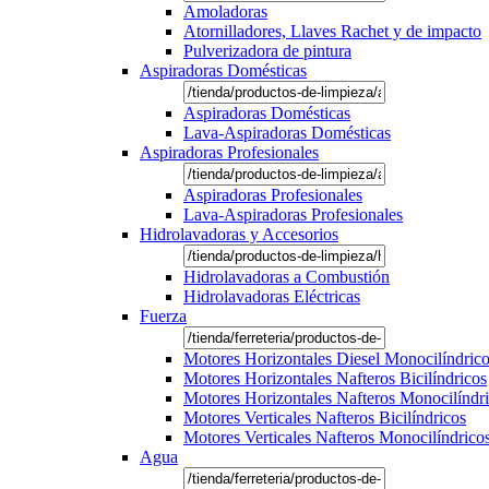
Amoladoras
Atornilladores, Llaves Rachet y de impacto
Pulverizadora de pintura
Aspiradoras Domésticas
Aspiradoras Domésticas
Lava-Aspiradoras Domésticas
Aspiradoras Profesionales
Aspiradoras Profesionales
Lava-Aspiradoras Profesionales
Hidrolavadoras y Accesorios
Hidrolavadoras a Combustión
Hidrolavadoras Eléctricas
Fuerza
Motores Horizontales Diesel Monocilíndric
Motores Horizontales Nafteros Bicilíndricos
Motores Horizontales Nafteros Monocilíndr
Motores Verticales Nafteros Bicilíndricos
Motores Verticales Nafteros Monocilíndrico
Agua