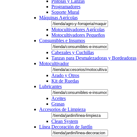
Pistolas y Lanzas
Programadores
Soporte Mural
Máquinas Agrícolas
Motocultivadores Agrícolas
Motocultivadores Pequeños
Consumibles e Insumos
Cabezales y Cuchillas
Tanzas para Desmalezadoras y Bordeadoras
Motocultivador
Arado y Otros
Kit de Ruedas
Lubricantes
Aceites
Grasas
Accesorios de Limpieza
Clean System
Línea Decoración de Jardín