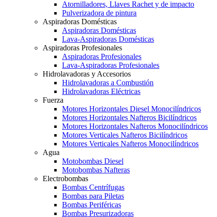
Atornilladores, Llaves Rachet y de impacto
Pulverizadora de pintura
Aspiradoras Domésticas
Aspiradoras Domésticas
Lava-Aspiradoras Domésticas
Aspiradoras Profesionales
Aspiradoras Profesionales
Lava-Aspiradoras Profesionales
Hidrolavadoras y Accesorios
Hidrolavadoras a Combustión
Hidrolavadoras Eléctricas
Fuerza
Motores Horizontales Diesel Monocilíndricos
Motores Horizontales Nafteros Bicilíndricos
Motores Horizontales Nafteros Monocilíndricos
Motores Verticales Nafteros Bicilíndricos
Motores Verticales Nafteros Monocilíndricos
Agua
Motobombas Diesel
Motobombas Nafteras
Electrobombas
Bombas Centrífugas
Bombas para Piletas
Bombas Periféricas
Bombas Presurizadoras