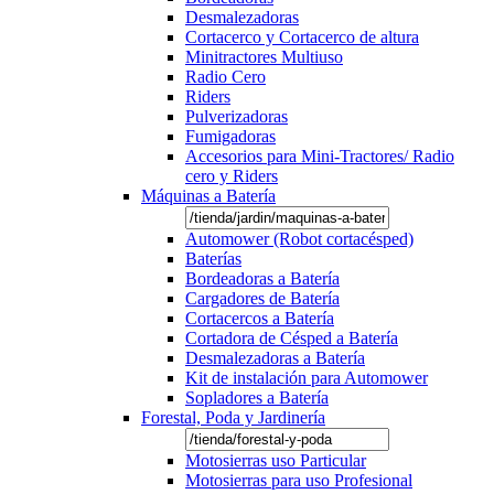
Desmalezadoras
Cortacerco y Cortacerco de altura
Minitractores Multiuso
Radio Cero
Riders
Pulverizadoras
Fumigadoras
Accesorios para Mini-Tractores/ Radio
cero y Riders
Máquinas a Batería
Automower (Robot cortacésped)
Baterías
Bordeadoras a Batería
Cargadores de Batería
Cortacercos a Batería
Cortadora de Césped a Batería
Desmalezadoras a Batería
Kit de instalación para Automower
Sopladores a Batería
Forestal, Poda y Jardinería
Motosierras uso Particular
Motosierras para uso Profesional