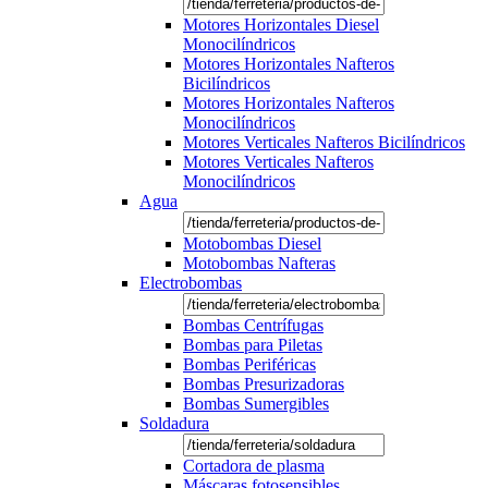
Motores Horizontales Diesel
Monocilíndricos
Motores Horizontales Nafteros
Bicilíndricos
Motores Horizontales Nafteros
Monocilíndricos
Motores Verticales Nafteros Bicilíndricos
Motores Verticales Nafteros
Monocilíndricos
Agua
Motobombas Diesel
Motobombas Nafteras
Electrobombas
Bombas Centrífugas
Bombas para Piletas
Bombas Periféricas
Bombas Presurizadoras
Bombas Sumergibles
Soldadura
Cortadora de plasma
Máscaras fotosensibles