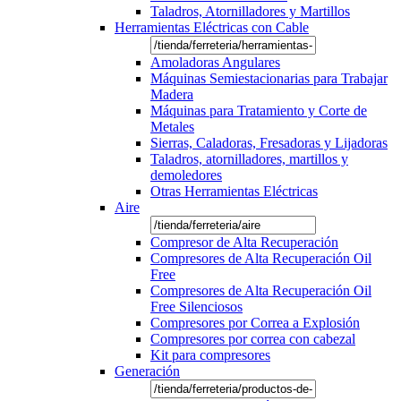
Taladros, Atornilladores y Martillos
Herramientas Eléctricas con Cable
Amoladoras Angulares
Máquinas Semiestacionarias para Trabajar
Madera
Máquinas para Tratamiento y Corte de
Metales
Sierras, Caladoras, Fresadoras y Lijadoras
Taladros, atornilladores, martillos y
demoledores
Otras Herramientas Eléctricas
Aire
Compresor de Alta Recuperación
Compresores de Alta Recuperación Oil
Free
Compresores de Alta Recuperación Oil
Free Silenciosos
Compresores por Correa a Explosión
Compresores por correa con cabezal
Kit para compresores
Generación