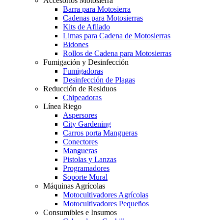
Accesorios Motosierra
Barra para Motosierra
Cadenas para Motosierras
Kits de Afilado
Limas para Cadena de Motosierras
Bidones
Rollos de Cadena para Motosierras
Fumigación y Desinfección
Fumigadoras
Desinfección de Plagas
Reducción de Residuos
Chipeadoras
Línea Riego
Aspersores
City Gardening
Carros porta Mangueras
Conectores
Mangueras
Pistolas y Lanzas
Programadores
Soporte Mural
Máquinas Agrícolas
Motocultivadores Agrícolas
Motocultivadores Pequeños
Consumibles e Insumos