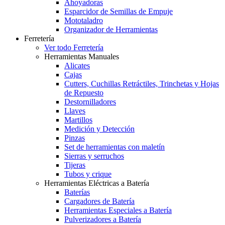
Ahoyadoras
Esparcidor de Semillas de Empuje
Mototaladro
Organizador de Herramientas
Ferretería
Ver todo Ferretería
Herramientas Manuales
Alicates
Cajas
Cutters, Cuchillas Retráctiles, Trinchetas y Hojas
de Repuesto
Destornilladores
Llaves
Martillos
Medición y Detección
Pinzas
Set de herramientas con maletín
Sierras y serruchos
Tijeras
Tubos y crique
Herramientas Eléctricas a Batería
Baterías
Cargadores de Batería
Herramientas Especiales a Batería
Pulverizadores a Batería