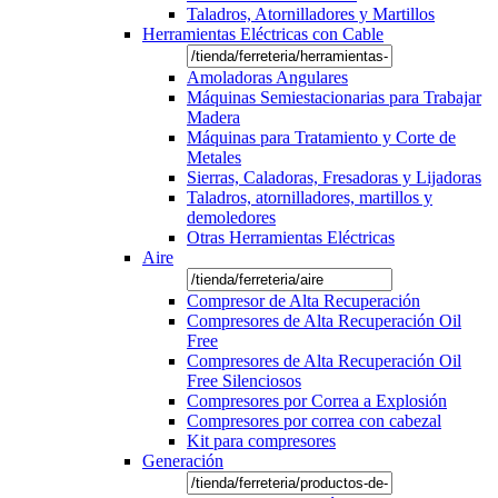
Taladros, Atornilladores y Martillos
Herramientas Eléctricas con Cable
Amoladoras Angulares
Máquinas Semiestacionarias para Trabajar
Madera
Máquinas para Tratamiento y Corte de
Metales
Sierras, Caladoras, Fresadoras y Lijadoras
Taladros, atornilladores, martillos y
demoledores
Otras Herramientas Eléctricas
Aire
Compresor de Alta Recuperación
Compresores de Alta Recuperación Oil
Free
Compresores de Alta Recuperación Oil
Free Silenciosos
Compresores por Correa a Explosión
Compresores por correa con cabezal
Kit para compresores
Generación