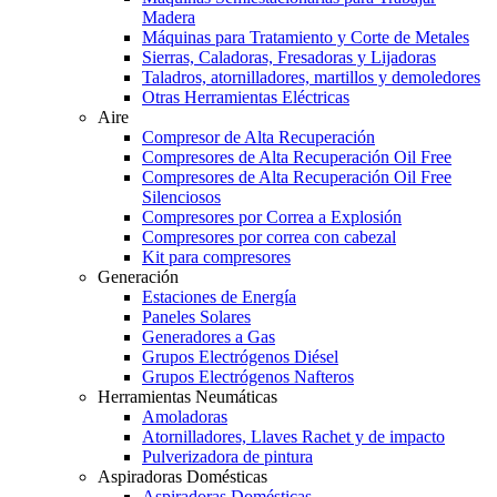
Madera
Máquinas para Tratamiento y Corte de Metales
Sierras, Caladoras, Fresadoras y Lijadoras
Taladros, atornilladores, martillos y demoledores
Otras Herramientas Eléctricas
Aire
Compresor de Alta Recuperación
Compresores de Alta Recuperación Oil Free
Compresores de Alta Recuperación Oil Free
Silenciosos
Compresores por Correa a Explosión
Compresores por correa con cabezal
Kit para compresores
Generación
Estaciones de Energía
Paneles Solares
Generadores a Gas
Grupos Electrógenos Diésel
Grupos Electrógenos Nafteros
Herramientas Neumáticas
Amoladoras
Atornilladores, Llaves Rachet y de impacto
Pulverizadora de pintura
Aspiradoras Domésticas
Aspiradoras Domésticas