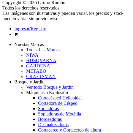
Copyright © 2026 Grupo Rumbo
Todos los derechos reservados
Las imágenes son ilustrativas y pueden variar, los precios y stock
pueden variar sin previo aviso.
Ingresar/Registro
✖
Nuestas Marcas
Todas Las Marcas
NIWA
HUSQVARNA
GARDENA
METABO
CRAFTSMAN
Bosque y Jardín
Ver todo Bosque y Jardín
Máquinas a Explosión
Cortacésped Helicoidal
Cortadora de Césped
Sopladoras
Sopladoras de Mochila
Bordeadoras
Desmalezadoras
Cortacerco y Cortacerco de altura