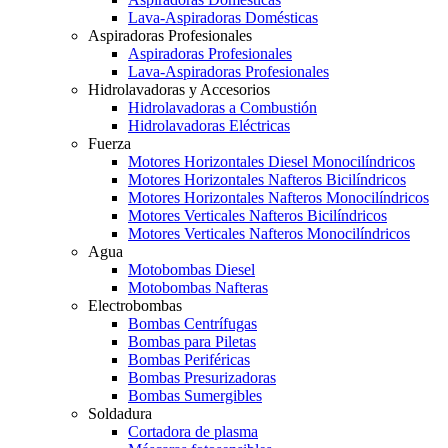
Lava-Aspiradoras Domésticas
Aspiradoras Profesionales
Aspiradoras Profesionales
Lava-Aspiradoras Profesionales
Hidrolavadoras y Accesorios
Hidrolavadoras a Combustión
Hidrolavadoras Eléctricas
Fuerza
Motores Horizontales Diesel Monocilíndricos
Motores Horizontales Nafteros Bicilíndricos
Motores Horizontales Nafteros Monocilíndricos
Motores Verticales Nafteros Bicilíndricos
Motores Verticales Nafteros Monocilíndricos
Agua
Motobombas Diesel
Motobombas Nafteras
Electrobombas
Bombas Centrífugas
Bombas para Piletas
Bombas Periféricas
Bombas Presurizadoras
Bombas Sumergibles
Soldadura
Cortadora de plasma