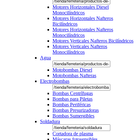
Motores Horizontales Diesel
Monocilíndricos
Motores Horizontales Nafteros
Bicilíndricos
Motores Horizontales Nafteros
Monocilíndricos
Motores Verticales Nafteros Bicilíndricos
Motores Verticales Nafteros
Monocilíndricos
Agua
Motobombas Diesel
Motobombas Nafteras
Electrobombas
Bombas Centrífugas
Bombas para Piletas
Bombas Periféricas
Bombas Presurizadoras
Bombas Sumergibles
Soldadura
Cortadora de plasma
Máscaras fotosensibles