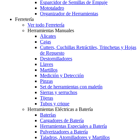
Esparcidor de Semillas de Empuje
Mototaladro
Organizador de Herramientas
Ferretería
Ver todo Ferretería
Herramientas Manuales
Alicates
Cajas
Cutters, Cuchillas Retráctiles, Trinchetas y Hojas
de Repuesto
Destornilladores
Llaves
Martillos
Medición y Detección
Pinzas
Set de herramientas con maletín
Sierras y serruchos
Tijeras
Tubos y crique
Herramientas Eléctricas a Batería
Baterías
Cargadores de Batería
Herramientas Especiales a Batería
Pulverizadores a Batería
Taladros, Atornilladores y Martillos