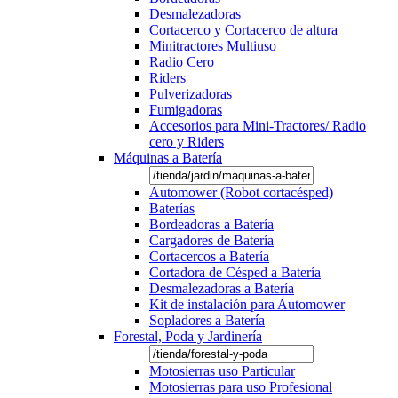
Desmalezadoras
Cortacerco y Cortacerco de altura
Minitractores Multiuso
Radio Cero
Riders
Pulverizadoras
Fumigadoras
Accesorios para Mini-Tractores/ Radio
cero y Riders
Máquinas a Batería
Automower (Robot cortacésped)
Baterías
Bordeadoras a Batería
Cargadores de Batería
Cortacercos a Batería
Cortadora de Césped a Batería
Desmalezadoras a Batería
Kit de instalación para Automower
Sopladores a Batería
Forestal, Poda y Jardinería
Motosierras uso Particular
Motosierras para uso Profesional