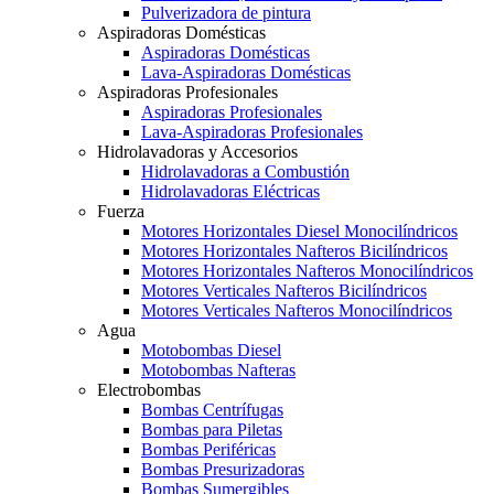
Pulverizadora de pintura
Aspiradoras Domésticas
Aspiradoras Domésticas
Lava-Aspiradoras Domésticas
Aspiradoras Profesionales
Aspiradoras Profesionales
Lava-Aspiradoras Profesionales
Hidrolavadoras y Accesorios
Hidrolavadoras a Combustión
Hidrolavadoras Eléctricas
Fuerza
Motores Horizontales Diesel Monocilíndricos
Motores Horizontales Nafteros Bicilíndricos
Motores Horizontales Nafteros Monocilíndricos
Motores Verticales Nafteros Bicilíndricos
Motores Verticales Nafteros Monocilíndricos
Agua
Motobombas Diesel
Motobombas Nafteras
Electrobombas
Bombas Centrífugas
Bombas para Piletas
Bombas Periféricas
Bombas Presurizadoras
Bombas Sumergibles