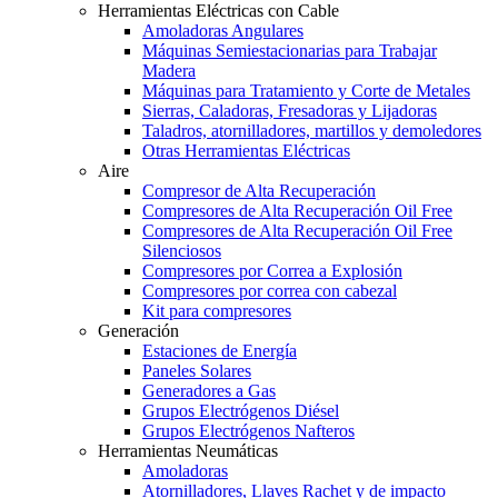
Herramientas Eléctricas con Cable
Amoladoras Angulares
Máquinas Semiestacionarias para Trabajar
Madera
Máquinas para Tratamiento y Corte de Metales
Sierras, Caladoras, Fresadoras y Lijadoras
Taladros, atornilladores, martillos y demoledores
Otras Herramientas Eléctricas
Aire
Compresor de Alta Recuperación
Compresores de Alta Recuperación Oil Free
Compresores de Alta Recuperación Oil Free
Silenciosos
Compresores por Correa a Explosión
Compresores por correa con cabezal
Kit para compresores
Generación
Estaciones de Energía
Paneles Solares
Generadores a Gas
Grupos Electrógenos Diésel
Grupos Electrógenos Nafteros
Herramientas Neumáticas
Amoladoras
Atornilladores, Llaves Rachet y de impacto