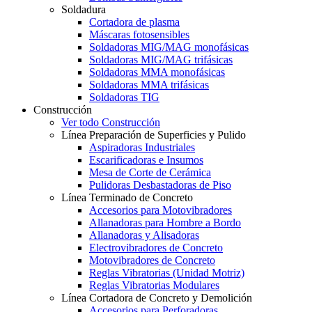
Soldadura
Cortadora de plasma
Máscaras fotosensibles
Soldadoras MIG/MAG monofásicas
Soldadoras MIG/MAG trifásicas
Soldadoras MMA monofásicas
Soldadoras MMA trifásicas
Soldadoras TIG
Construcción
Ver todo Construcción
Línea Preparación de Superficies y Pulido
Aspiradoras Industriales
Escarificadoras e Insumos
Mesa de Corte de Cerámica
Pulidoras Desbastadoras de Piso
Línea Terminado de Concreto
Accesorios para Motovibradores
Allanadoras para Hombre a Bordo
Allanadoras y Alisadoras
Electrovibradores de Concreto
Motovibradores de Concreto
Reglas Vibratorias (Unidad Motriz)
Reglas Vibratorias Modulares
Línea Cortadora de Concreto y Demolición
Accesorios para Perforadoras