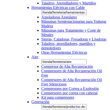
Taladros, Atornilladores y Martillos
Herramientas Eléctricas con Cable
Amoladoras Angulares
Máquinas Semiestacionarias para Trabajar
Madera
Máquinas para Tratamiento y Corte de
Metales
Sierras, Caladoras, Fresadoras y Lijadoras
Taladros, atornilladores, martillos y
demoledores
Otras Herramientas Eléctricas
Aire
Compresor de Alta Recuperación
Compresores de Alta Recuperación Oil
Free
Compresores de Alta Recuperación Oil
Free Silenciosos
Compresores por Correa a Explosión
Compresores por correa con cabezal
Kit para compresores
Generación