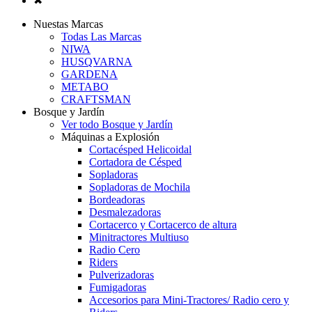
✖
Nuestas Marcas
Todas Las Marcas
NIWA
HUSQVARNA
GARDENA
METABO
CRAFTSMAN
Bosque y Jardín
Ver todo Bosque y Jardín
Máquinas a Explosión
Cortacésped Helicoidal
Cortadora de Césped
Sopladoras
Sopladoras de Mochila
Bordeadoras
Desmalezadoras
Cortacerco y Cortacerco de altura
Minitractores Multiuso
Radio Cero
Riders
Pulverizadoras
Fumigadoras
Accesorios para Mini-Tractores/ Radio cero y