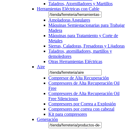
Taladros, Atornilladores y Martillos
Herramientas Eléctricas con Cable
Amoladoras Angulares
Máquinas Semiestacionarias para Trabajar
Madera
Máquinas para Tratamiento y Corte de
Metales
Sierras, Caladoras, Fresadoras y Lijadoras
Taladros, atornilladores, martillos y
demoledores
Otras Herramientas Eléctricas
Aire
Compresor de Alta Recuperación
Compresores de Alta Recuperación Oil
Free
Compresores de Alta Recuperación Oil
Free Silenciosos
Compresores por Correa a Explosión
Compresores por correa con cabezal
Kit para compresores
Generación