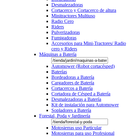
Desmalezadoras
Cortacerco y Cortacerco de altura
Minitractores Multiuso
Radio Cero
Riders
Pulverizadoras
Fumigadoras
Accesorios para Mini-Tractores/ Radio
cero y Riders
Máquinas a Batería
Automower (Robot cortacésped)
Baterías
Bordeadoras a Batería
Cargadores de Batería
Cortacercos a Batería
Cortadora de Césped a Batería
Desmalezadoras a Batería
Kit de instalación para Automower
Sopladores a Batería
Forestal, Poda y Jardinería
Motosierras uso Particular
Motosierras para uso Profesional