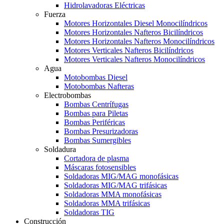
Hidrolavadoras Eléctricas
Fuerza
Motores Horizontales Diesel Monocilíndricos
Motores Horizontales Nafteros Bicilíndricos
Motores Horizontales Nafteros Monocilíndricos
Motores Verticales Nafteros Bicilíndricos
Motores Verticales Nafteros Monocilíndricos
Agua
Motobombas Diesel
Motobombas Nafteras
Electrobombas
Bombas Centrífugas
Bombas para Piletas
Bombas Periféricas
Bombas Presurizadoras
Bombas Sumergibles
Soldadura
Cortadora de plasma
Máscaras fotosensibles
Soldadoras MIG/MAG monofásicas
Soldadoras MIG/MAG trifásicas
Soldadoras MMA monofásicas
Soldadoras MMA trifásicas
Soldadoras TIG
Construcción