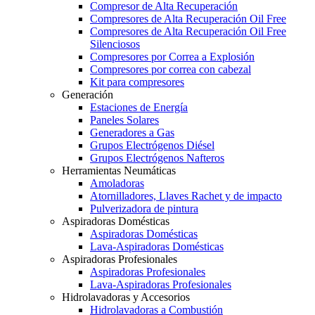
Compresor de Alta Recuperación
Compresores de Alta Recuperación Oil Free
Compresores de Alta Recuperación Oil Free
Silenciosos
Compresores por Correa a Explosión
Compresores por correa con cabezal
Kit para compresores
Generación
Estaciones de Energía
Paneles Solares
Generadores a Gas
Grupos Electrógenos Diésel
Grupos Electrógenos Nafteros
Herramientas Neumáticas
Amoladoras
Atornilladores, Llaves Rachet y de impacto
Pulverizadora de pintura
Aspiradoras Domésticas
Aspiradoras Domésticas
Lava-Aspiradoras Domésticas
Aspiradoras Profesionales
Aspiradoras Profesionales
Lava-Aspiradoras Profesionales
Hidrolavadoras y Accesorios
Hidrolavadoras a Combustión