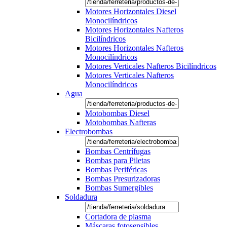
Motores Horizontales Diesel
Monocilíndricos
Motores Horizontales Nafteros
Bicilíndricos
Motores Horizontales Nafteros
Monocilíndricos
Motores Verticales Nafteros Bicilíndricos
Motores Verticales Nafteros
Monocilíndricos
Agua
Motobombas Diesel
Motobombas Nafteras
Electrobombas
Bombas Centrífugas
Bombas para Piletas
Bombas Periféricas
Bombas Presurizadoras
Bombas Sumergibles
Soldadura
Cortadora de plasma
Máscaras fotosensibles