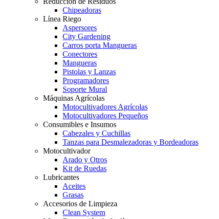
Reducción de Residuos
Chipeadoras
Línea Riego
Aspersores
City Gardening
Carros porta Mangueras
Conectores
Mangueras
Pistolas y Lanzas
Programadores
Soporte Mural
Máquinas Agrícolas
Motocultivadores Agrícolas
Motocultivadores Pequeños
Consumibles e Insumos
Cabezales y Cuchillas
Tanzas para Desmalezadoras y Bordeadoras
Motocultivador
Arado y Otros
Kit de Ruedas
Lubricantes
Aceites
Grasas
Accesorios de Limpieza
Clean System