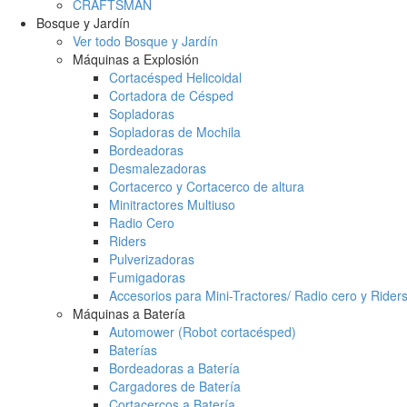
CRAFTSMAN
Bosque y Jardín
Ver todo Bosque y Jardín
Máquinas a Explosión
Cortacésped Helicoidal
Cortadora de Césped
Sopladoras
Sopladoras de Mochila
Bordeadoras
Desmalezadoras
Cortacerco y Cortacerco de altura
Minitractores Multiuso
Radio Cero
Riders
Pulverizadoras
Fumigadoras
Accesorios para Mini-Tractores/ Radio cero y Rider
Máquinas a Batería
Automower (Robot cortacésped)
Baterías
Bordeadoras a Batería
Cargadores de Batería
Cortacercos a Batería