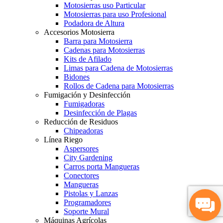
Motosierras uso Particular
Motosierras para uso Profesional
Podadora de Altura
Accesorios Motosierra
Barra para Motosierra
Cadenas para Motosierras
Kits de Afilado
Limas para Cadena de Motosierras
Bidones
Rollos de Cadena para Motosierras
Fumigación y Desinfección
Fumigadoras
Desinfección de Plagas
Reducción de Residuos
Chipeadoras
Línea Riego
Aspersores
City Gardening
Carros porta Mangueras
Conectores
Mangueras
Pistolas y Lanzas
Programadores
Soporte Mural
Máquinas Agrícolas