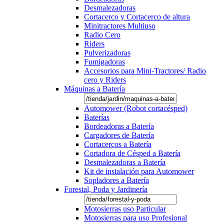
Desmalezadoras
Cortacerco y Cortacerco de altura
Minitractores Multiuso
Radio Cero
Riders
Pulverizadoras
Fumigadoras
Accesorios para Mini-Tractores/ Radio
cero y Riders
Máquinas a Batería
Automower (Robot cortacésped)
Baterías
Bordeadoras a Batería
Cargadores de Batería
Cortacercos a Batería
Cortadora de Césped a Batería
Desmalezadoras a Batería
Kit de instalación para Automower
Sopladores a Batería
Forestal, Poda y Jardinería
Motosierras uso Particular
Motosierras para uso Profesional