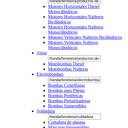
Motores Horizontales Diesel
Monocilíndricos
Motores Horizontales Nafteros
Bicilíndricos
Motores Horizontales Nafteros
Monocilíndricos
Motores Verticales Nafteros Bicilíndricos
Motores Verticales Nafteros
Monocilíndricos
Agua
Motobombas Diesel
Motobombas Nafteras
Electrobombas
Bombas Centrífugas
Bombas para Piletas
Bombas Periféricas
Bombas Presurizadoras
Bombas Sumergibles
Soldadura
Cortadora de plasma
Máscaras fotosensibles