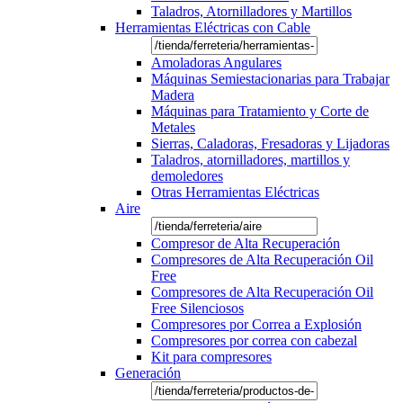
Taladros, Atornilladores y Martillos
Herramientas Eléctricas con Cable
Amoladoras Angulares
Máquinas Semiestacionarias para Trabajar
Madera
Máquinas para Tratamiento y Corte de
Metales
Sierras, Caladoras, Fresadoras y Lijadoras
Taladros, atornilladores, martillos y
demoledores
Otras Herramientas Eléctricas
Aire
Compresor de Alta Recuperación
Compresores de Alta Recuperación Oil
Free
Compresores de Alta Recuperación Oil
Free Silenciosos
Compresores por Correa a Explosión
Compresores por correa con cabezal
Kit para compresores
Generación