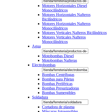
Motores Horizontales Diesel
Monocilíndricos
Motores Horizontales Nafteros
Bicilíndricos
Motores Horizontales Nafteros
Monocilíndricos
Motores Verticales Nafteros Bicilíndricos
Motores Verticales Nafteros
Monocilíndricos
Agua
Motobombas Diesel
Motobombas Nafteras
Electrobombas
Bombas Centrífugas
Bombas para Piletas
Bombas Periféricas
Bombas Presurizadoras
Bombas Sumergibles
Soldadura
Cortadora de plasma
Máscaras fotosensibles