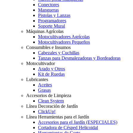
Conectores
Mangueras
Pistolas y Lanzas
Programadores
Soporte Mural
Máquinas Agrícolas
Motocultivadores Agrícolas
Motocultivadores Pequeños
Consumibles e Insumos
Cabezales y Cuchillas
Tanzas para Desmalezadoras y Bordeadoras
Motocultivador
Arado y Otros
Kit de Ruedas
Lubricantes
Aceites
Grasas
Accesorios de Limpieza
Clean System
Línea Decoración de Jardín
ClickUp!
Línea Herramientas para el Jardín
Accesorios para el Jardín (ESPECIALES)
Cortadora de Césped Helicoidal
Herramientas de Corte