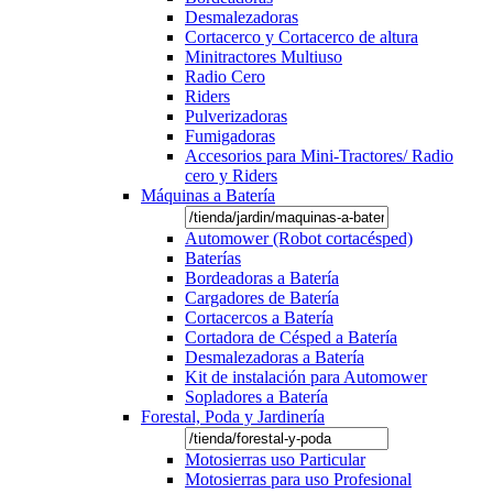
Desmalezadoras
Cortacerco y Cortacerco de altura
Minitractores Multiuso
Radio Cero
Riders
Pulverizadoras
Fumigadoras
Accesorios para Mini-Tractores/ Radio
cero y Riders
Máquinas a Batería
Automower (Robot cortacésped)
Baterías
Bordeadoras a Batería
Cargadores de Batería
Cortacercos a Batería
Cortadora de Césped a Batería
Desmalezadoras a Batería
Kit de instalación para Automower
Sopladores a Batería
Forestal, Poda y Jardinería
Motosierras uso Particular
Motosierras para uso Profesional