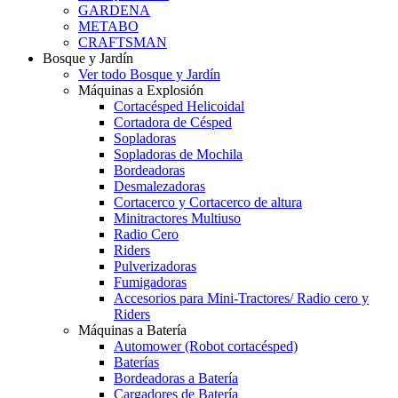
GARDENA
METABO
CRAFTSMAN
Bosque y Jardín
Ver todo Bosque y Jardín
Máquinas a Explosión
Cortacésped Helicoidal
Cortadora de Césped
Sopladoras
Sopladoras de Mochila
Bordeadoras
Desmalezadoras
Cortacerco y Cortacerco de altura
Minitractores Multiuso
Radio Cero
Riders
Pulverizadoras
Fumigadoras
Accesorios para Mini-Tractores/ Radio cero y
Riders
Máquinas a Batería
Automower (Robot cortacésped)
Baterías
Bordeadoras a Batería
Cargadores de Batería