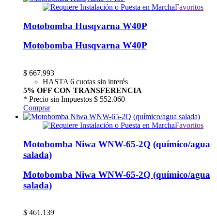
Favoritos
Motobomba Husqvarna W40P
Motobomba Husqvarna W40P
$
667.993
HASTA 6 cuotas sin interés
5% OFF CON TRANSFERENCIA
* Precio sin Impuestos
$ 552.060
Comprar
Favoritos
Motobomba Niwa WNW-65-2Q (químico/agua
salada)
Motobomba Niwa WNW-65-2Q (químico/agua
salada)
$
461.139