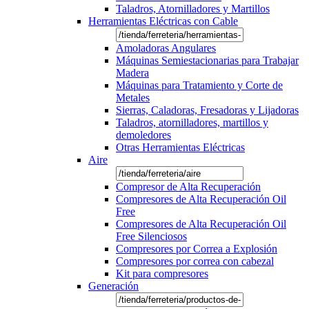
Taladros, Atornilladores y Martillos
Herramientas Eléctricas con Cable
Amoladoras Angulares
Máquinas Semiestacionarias para Trabajar
Madera
Máquinas para Tratamiento y Corte de
Metales
Sierras, Caladoras, Fresadoras y Lijadoras
Taladros, atornilladores, martillos y
demoledores
Otras Herramientas Eléctricas
Aire
Compresor de Alta Recuperación
Compresores de Alta Recuperación Oil
Free
Compresores de Alta Recuperación Oil
Free Silenciosos
Compresores por Correa a Explosión
Compresores por correa con cabezal
Kit para compresores
Generación