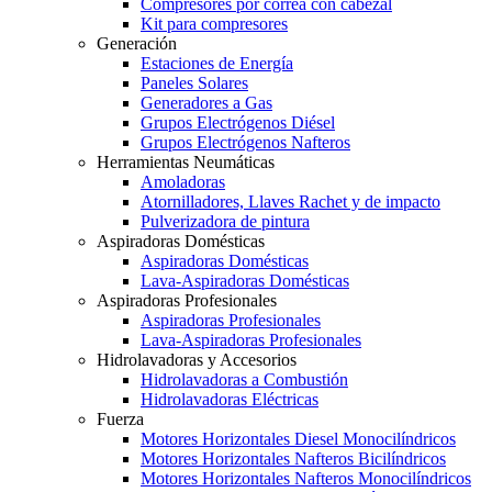
Compresores por correa con cabezal
Kit para compresores
Generación
Estaciones de Energía
Paneles Solares
Generadores a Gas
Grupos Electrógenos Diésel
Grupos Electrógenos Nafteros
Herramientas Neumáticas
Amoladoras
Atornilladores, Llaves Rachet y de impacto
Pulverizadora de pintura
Aspiradoras Domésticas
Aspiradoras Domésticas
Lava-Aspiradoras Domésticas
Aspiradoras Profesionales
Aspiradoras Profesionales
Lava-Aspiradoras Profesionales
Hidrolavadoras y Accesorios
Hidrolavadoras a Combustión
Hidrolavadoras Eléctricas
Fuerza
Motores Horizontales Diesel Monocilíndricos
Motores Horizontales Nafteros Bicilíndricos
Motores Horizontales Nafteros Monocilíndricos