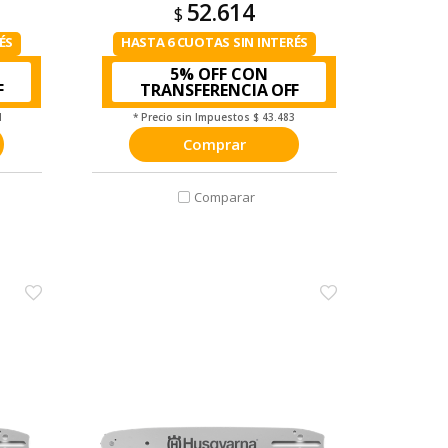
52.614
$
ÉS
HASTA 6 CUOTAS SIN INTERÉS
5% OFF CON
TRANSFERENCIA
1
* Precio sin Impuestos
$ 43.483
Comprar