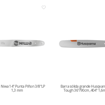
 Niwa 14" Punta Piñon 3/8"LP
Barra sólida grande Husqvar
1,3 mm
Tough 36"/90cm ,404" 1,