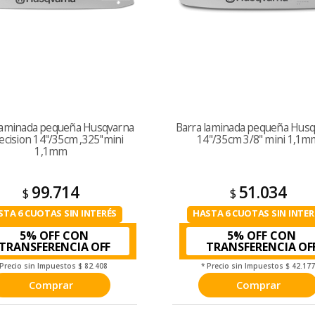
laminada pequeña Husqvarna
Barra laminada pequeña Hus
ecision 14"/35cm ,325"mini
14"/35cm 3/8" mini 1,1m
1,1mm
99.714
51.034
$
$
STA 6 CUOTAS SIN INTERÉS
HASTA 6 CUOTAS SIN INTER
5% OFF CON
5% OFF CON
TRANSFERENCIA
TRANSFERENCIA
 Precio sin Impuestos
$ 82.408
* Precio sin Impuestos
$ 42.17
Comprar
Comprar