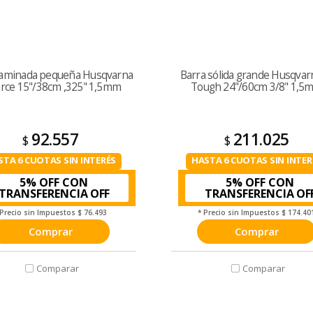
laminada pequeña Husqvarna
Barra sólida grande Husqvar
orce 15"/38cm ,325" 1,5mm
Tough 24"/60cm 3/8" 1,5
92.557
211.025
$
$
STA 6 CUOTAS SIN INTERÉS
HASTA 6 CUOTAS SIN INTER
5% OFF CON
5% OFF CON
TRANSFERENCIA
TRANSFERENCIA
 Precio sin Impuestos
$ 76.493
* Precio sin Impuestos
$ 174.40
Comprar
Comprar