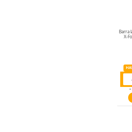
Barra 
X-F
HA
*