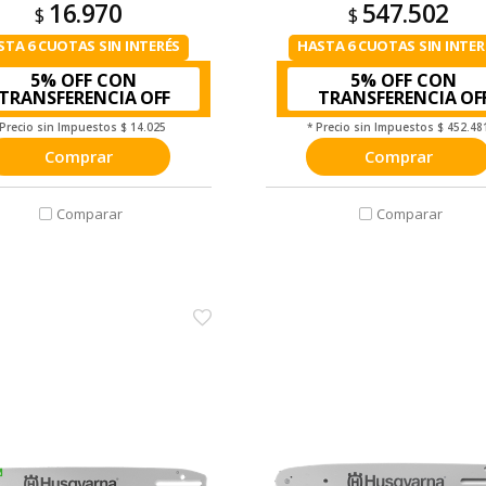
16.970
547.502
$
$
STA 6 CUOTAS SIN INTERÉS
HASTA 6 CUOTAS SIN INTER
5% OFF CON
5% OFF CON
TRANSFERENCIA
TRANSFERENCIA
 Precio sin Impuestos
$ 14.025
* Precio sin Impuestos
$ 452.48
Comprar
Comprar