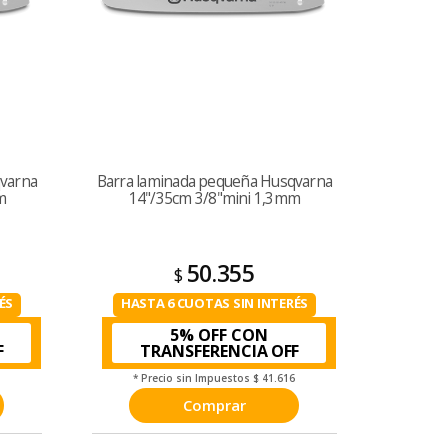
qvarna
Barra laminada pequeña Husqvarna
m
14"/35cm 3/8"mini 1,3mm
50.355
$
ÉS
HASTA 6 CUOTAS SIN INTERÉS
5% OFF CON
TRANSFERENCIA
7
* Precio sin Impuestos
$ 41.616
Comprar