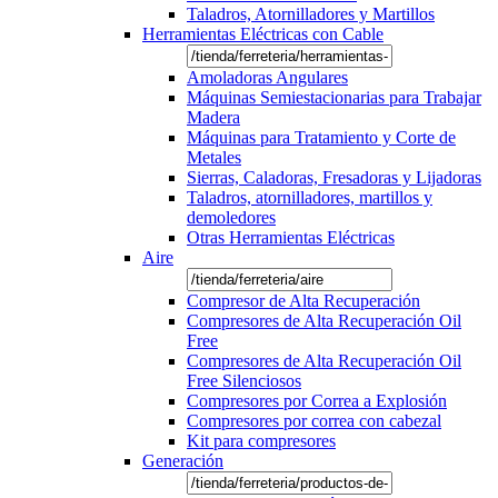
Taladros, Atornilladores y Martillos
Herramientas Eléctricas con Cable
Amoladoras Angulares
Máquinas Semiestacionarias para Trabajar
Madera
Máquinas para Tratamiento y Corte de
Metales
Sierras, Caladoras, Fresadoras y Lijadoras
Taladros, atornilladores, martillos y
demoledores
Otras Herramientas Eléctricas
Aire
Compresor de Alta Recuperación
Compresores de Alta Recuperación Oil
Free
Compresores de Alta Recuperación Oil
Free Silenciosos
Compresores por Correa a Explosión
Compresores por correa con cabezal
Kit para compresores
Generación