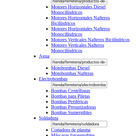
Motores Horizontales Diesel
Monocilíndricos
Motores Horizontales Nafteros
Bicilíndricos
Motores Horizontales Nafteros
Monocilíndricos
Motores Verticales Nafteros Bicilíndricos
Motores Verticales Nafteros
Monocilíndricos
Agua
Motobombas Diesel
Motobombas Nafteras
Electrobombas
Bombas Centrífugas
Bombas para Piletas
Bombas Periféricas
Bombas Presurizadoras
Bombas Sumergibles
Soldadura
Cortadora de plasma
Máscaras fotosensibles