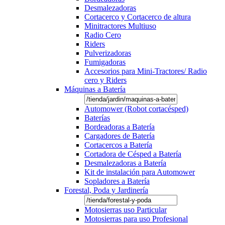
Desmalezadoras
Cortacerco y Cortacerco de altura
Minitractores Multiuso
Radio Cero
Riders
Pulverizadoras
Fumigadoras
Accesorios para Mini-Tractores/ Radio
cero y Riders
Máquinas a Batería
Automower (Robot cortacésped)
Baterías
Bordeadoras a Batería
Cargadores de Batería
Cortacercos a Batería
Cortadora de Césped a Batería
Desmalezadoras a Batería
Kit de instalación para Automower
Sopladores a Batería
Forestal, Poda y Jardinería
Motosierras uso Particular
Motosierras para uso Profesional