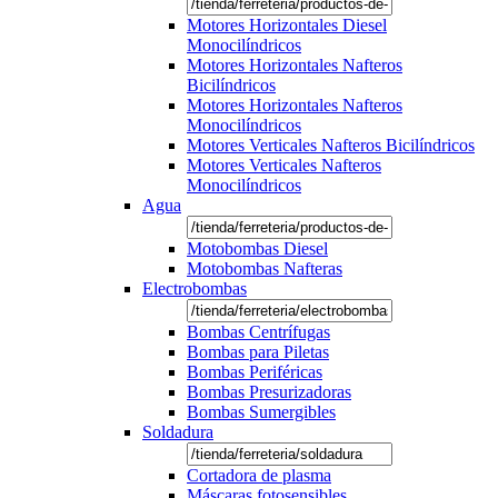
Motores Horizontales Diesel
Monocilíndricos
Motores Horizontales Nafteros
Bicilíndricos
Motores Horizontales Nafteros
Monocilíndricos
Motores Verticales Nafteros Bicilíndricos
Motores Verticales Nafteros
Monocilíndricos
Agua
Motobombas Diesel
Motobombas Nafteras
Electrobombas
Bombas Centrífugas
Bombas para Piletas
Bombas Periféricas
Bombas Presurizadoras
Bombas Sumergibles
Soldadura
Cortadora de plasma
Máscaras fotosensibles