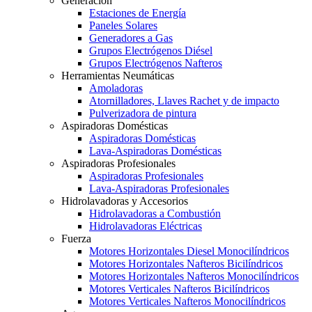
Generación
Estaciones de Energía
Paneles Solares
Generadores a Gas
Grupos Electrógenos Diésel
Grupos Electrógenos Nafteros
Herramientas Neumáticas
Amoladoras
Atornilladores, Llaves Rachet y de impacto
Pulverizadora de pintura
Aspiradoras Domésticas
Aspiradoras Domésticas
Lava-Aspiradoras Domésticas
Aspiradoras Profesionales
Aspiradoras Profesionales
Lava-Aspiradoras Profesionales
Hidrolavadoras y Accesorios
Hidrolavadoras a Combustión
Hidrolavadoras Eléctricas
Fuerza
Motores Horizontales Diesel Monocilíndricos
Motores Horizontales Nafteros Bicilíndricos
Motores Horizontales Nafteros Monocilíndricos
Motores Verticales Nafteros Bicilíndricos
Motores Verticales Nafteros Monocilíndricos