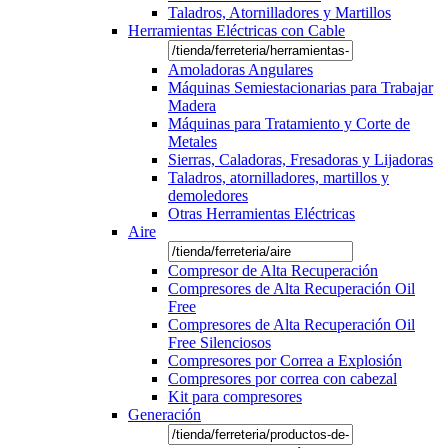
Taladros, Atornilladores y Martillos
Herramientas Eléctricas con Cable
Amoladoras Angulares
Máquinas Semiestacionarias para Trabajar
Madera
Máquinas para Tratamiento y Corte de
Metales
Sierras, Caladoras, Fresadoras y Lijadoras
Taladros, atornilladores, martillos y
demoledores
Otras Herramientas Eléctricas
Aire
Compresor de Alta Recuperación
Compresores de Alta Recuperación Oil
Free
Compresores de Alta Recuperación Oil
Free Silenciosos
Compresores por Correa a Explosión
Compresores por correa con cabezal
Kit para compresores
Generación