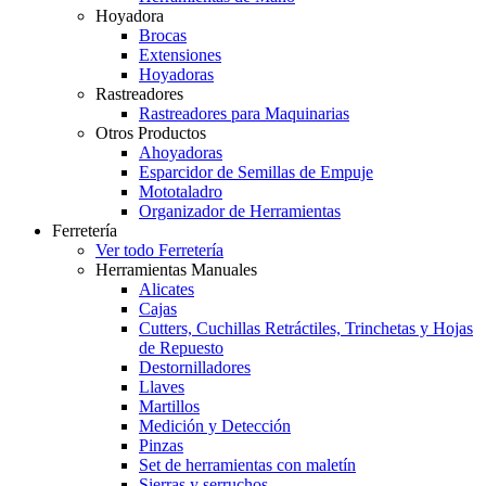
Hoyadora
Brocas
Extensiones
Hoyadoras
Rastreadores
Rastreadores para Maquinarias
Otros Productos
Ahoyadoras
Esparcidor de Semillas de Empuje
Mototaladro
Organizador de Herramientas
Ferretería
Ver todo Ferretería
Herramientas Manuales
Alicates
Cajas
Cutters, Cuchillas Retráctiles, Trinchetas y Hojas
de Repuesto
Destornilladores
Llaves
Martillos
Medición y Detección
Pinzas
Set de herramientas con maletín
Sierras y serruchos