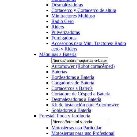
Desmalezadoras
Cortacerco y Cortacerco de altura
Minitractores Multiuso
Radio Cero
Riders
Pulverizadoras
Fumigadoras
Accesorios para Mini-Tractores/ Radio
cero y Riders
Máquinas a Batería
Automower (Robot cortacésped)
Baterías
Bordeadoras a Batería
Cargadores de Batería
Cortacercos a Batería
Cortadora de Césped a Batería
Desmalezadoras a Batería
Kit de instalación para Automower
Sopladores a Batería
Forestal, Poda y Jardinería
Motosierras uso Particular
Motosierras para uso Profesional