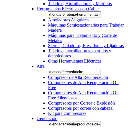
Taladros, Atornilladores y Martillos
Herramientas Eléctricas con Cable
Amoladoras Angulares
Máquinas Semiestacionarias para Trabajar
Madera
Máquinas para Tratamiento y Corte de
Metales
Sierras, Caladoras, Fresadoras y Lijadoras
Taladros, atornilladores, martillos y
demoledores
Otras Herramientas Eléctricas
Aire
Compresor de Alta Recuperación
Compresores de Alta Recuperación Oil
Free
Compresores de Alta Recuperación Oil
Free Silenciosos
Compresores por Correa a Explosión
Compresores por correa con cabezal
Kit para compresores
Generación