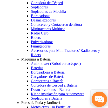
Cortadora de Césped
Sopladoras
Sopladoras de Mochila
Bordeadoras
Desmalezadoras
Cortacerco y Cortacerco de altura
Minitractores Multiuso
Radio Cero
Riders
Pulverizadoras
Fumigadoras
Accesorios para Mini-Tractores/ Radio cero y
Riders
Máquinas a Batería
Automower (Robot cortacésped)
Baterías
Bordeadoras a Batería
Cargadores de Batería
Cortacercos a Batería
Cortadora de Césped a Batería
Desmalezadoras a Batería
Kit de instalación para Automower
Sopladores a Batería
Forestal, Poda y Jardinería
Motosierras uso Particular