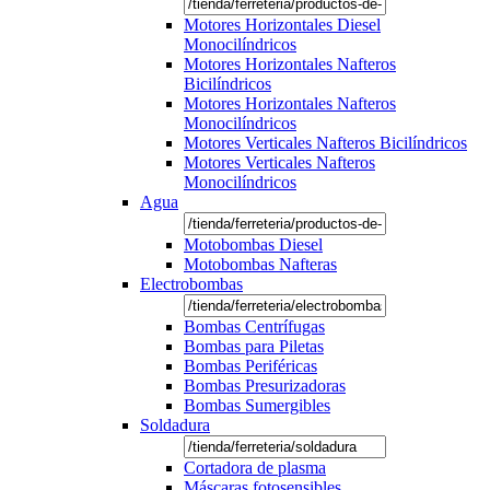
Motores Horizontales Diesel
Monocilíndricos
Motores Horizontales Nafteros
Bicilíndricos
Motores Horizontales Nafteros
Monocilíndricos
Motores Verticales Nafteros Bicilíndricos
Motores Verticales Nafteros
Monocilíndricos
Agua
Motobombas Diesel
Motobombas Nafteras
Electrobombas
Bombas Centrífugas
Bombas para Piletas
Bombas Periféricas
Bombas Presurizadoras
Bombas Sumergibles
Soldadura
Cortadora de plasma
Máscaras fotosensibles