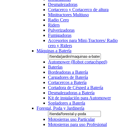
Desmalezadoras
Cortacerco y Cortacerco de altura
Minitractores Multiuso
Radio Cero
Riders
Pulverizadoras
Fumigadoras
Accesorios para Mini-Tractores/ Radio
cero y Riders
Máquinas a Batería
Automower (Robot cortacésped)
Baterías
Bordeadoras a Batería
Cargadores de Batería
Cortacercos a Batería
Cortadora de Césped a Batería
Desmalezadoras a Batería
Kit de instalación para Automower
Sopladores a Batería
Forestal, Poda y Jardinería
Motosierras uso Particular
Motosierras para uso Profesional