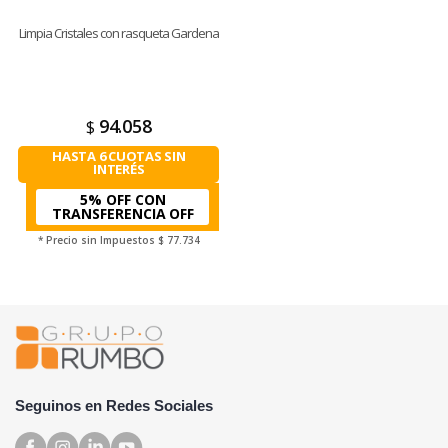
Limpia Cristales con rasqueta Gardena
94.058
$
HASTA 6 CUOTAS SIN
INTERÉS
5% OFF CON
TRANSFERENCIA
* Precio sin Impuestos
$ 77.734
Seguinos en Redes Sociales