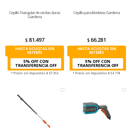
Cepillo Triangular de cerdas duras
Cepillo para Bicicletas Gardena
Gardena
81.497
66.281
$
$
HASTA 6 CUOTAS SIN
HASTA 6 CUOTAS SIN
INTERÉS
INTERÉS
5% OFF CON
5% OFF CON
TRANSFERENCIA
TRANSFERENCIA
* Precio sin Impuestos
$ 67.353
* Precio sin Impuestos
$ 54.778