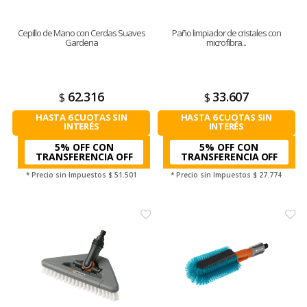
Cepillo de Mano con Cerdas Suaves
Paño limpiador de cristales con
Gardena
microfibra...
62.316
33.607
$
$
HASTA 6 CUOTAS SIN
HASTA 6 CUOTAS SIN
INTERÉS
INTERÉS
5% OFF CON
5% OFF CON
TRANSFERENCIA
TRANSFERENCIA
* Precio sin Impuestos
$ 51.501
* Precio sin Impuestos
$ 27.774