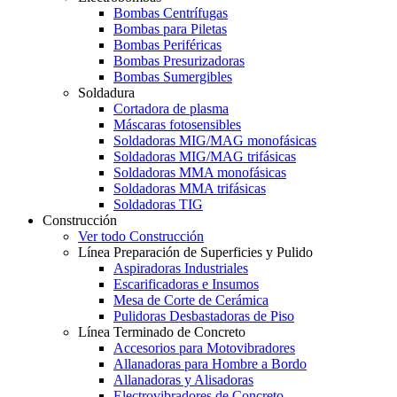
Bombas Centrífugas
Bombas para Piletas
Bombas Periféricas
Bombas Presurizadoras
Bombas Sumergibles
Soldadura
Cortadora de plasma
Máscaras fotosensibles
Soldadoras MIG/MAG monofásicas
Soldadoras MIG/MAG trifásicas
Soldadoras MMA monofásicas
Soldadoras MMA trifásicas
Soldadoras TIG
Construcción
Ver todo Construcción
Línea Preparación de Superficies y Pulido
Aspiradoras Industriales
Escarificadoras e Insumos
Mesa de Corte de Cerámica
Pulidoras Desbastadoras de Piso
Línea Terminado de Concreto
Accesorios para Motovibradores
Allanadoras para Hombre a Bordo
Allanadoras y Alisadoras
Electrovibradores de Concreto