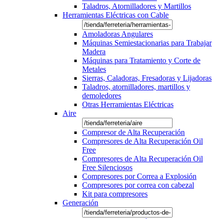
Taladros, Atornilladores y Martillos
Herramientas Eléctricas con Cable
Amoladoras Angulares
Máquinas Semiestacionarias para Trabajar
Madera
Máquinas para Tratamiento y Corte de
Metales
Sierras, Caladoras, Fresadoras y Lijadoras
Taladros, atornilladores, martillos y
demoledores
Otras Herramientas Eléctricas
Aire
Compresor de Alta Recuperación
Compresores de Alta Recuperación Oil
Free
Compresores de Alta Recuperación Oil
Free Silenciosos
Compresores por Correa a Explosión
Compresores por correa con cabezal
Kit para compresores
Generación