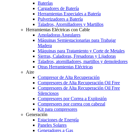
Baterías
Cargadores de Batería
Herramientas Especiales a Batería
Pulverizadores a Batería
Taladros, Atornilladores y Martillos
Herramientas Eléctricas con Cable
Amoladoras Angulares
Máquinas Semiestacionarias para Trabajar
Madera
Máquinas para Tratamiento y Corte de Metales
Sierras, Caladoras, Fresadoras y Lijadoras
Taladros, atornilladores, martillos y demoledores
Otras Herramientas Eléctricas
Aire
Compresor de Alta Recuperación
Compresores de Alta Recuperación Oil Free
Compresores de Alta Recuperación Oil Free
Silenciosos
Compresores por Correa a Explosión
Compresores por correa con cabezal
Kit para compresores
Generación
Estaciones de Energía
Paneles Solares
Generadores a Gas