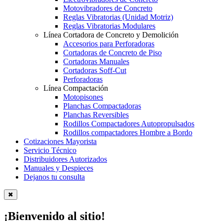
Motovibradores de Concreto
Reglas Vibratorias (Unidad Motriz)
Reglas Vibratorias Modulares
Línea Cortadora de Concreto y Demolición
Accesorios para Perforadoras
Cortadoras de Concreto de Piso
Cortadoras Manuales
Cortadoras Soff-Cut
Perforadoras
Línea Compactación
Motopisones
Planchas Compactadoras
Planchas Reversibles
Rodillos Compactadores Autopropulsados
Rodillos compactadores Hombre a Bordo
Cotizaciones Mayorista
Servicio Técnico
Distribuidores Autorizados
Manuales y Despieces
Dejanos tu consulta
✖
¡Bienvenido al sitio!