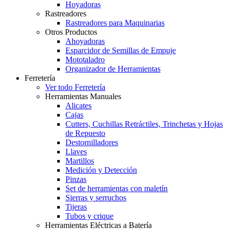
Hoyadoras
Rastreadores
Rastreadores para Maquinarias
Otros Productos
Ahoyadoras
Esparcidor de Semillas de Empuje
Mototaladro
Organizador de Herramientas
Ferretería
Ver todo Ferretería
Herramientas Manuales
Alicates
Cajas
Cutters, Cuchillas Retráctiles, Trinchetas y Hojas
de Repuesto
Destornilladores
Llaves
Martillos
Medición y Detección
Pinzas
Set de herramientas con maletín
Sierras y serruchos
Tijeras
Tubos y crique
Herramientas Eléctricas a Batería