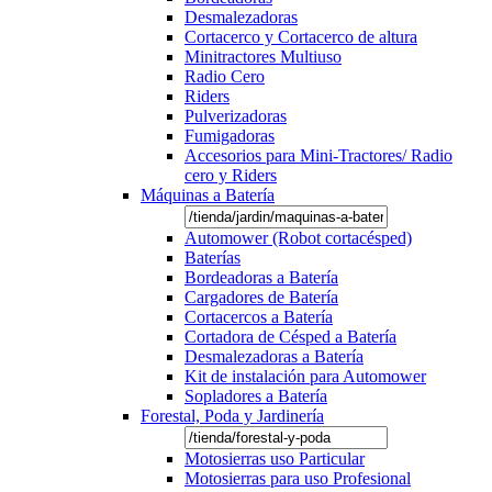
Desmalezadoras
Cortacerco y Cortacerco de altura
Minitractores Multiuso
Radio Cero
Riders
Pulverizadoras
Fumigadoras
Accesorios para Mini-Tractores/ Radio
cero y Riders
Máquinas a Batería
Automower (Robot cortacésped)
Baterías
Bordeadoras a Batería
Cargadores de Batería
Cortacercos a Batería
Cortadora de Césped a Batería
Desmalezadoras a Batería
Kit de instalación para Automower
Sopladores a Batería
Forestal, Poda y Jardinería
Motosierras uso Particular
Motosierras para uso Profesional