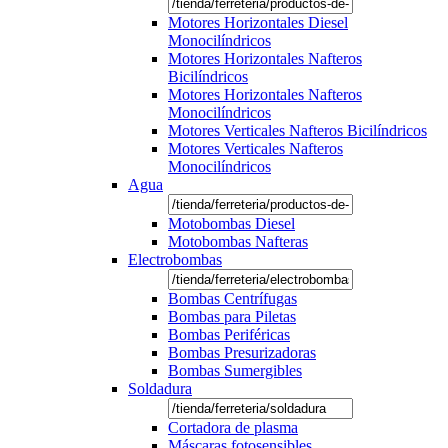
Motores Horizontales Diesel
Monocilíndricos
Motores Horizontales Nafteros
Bicilíndricos
Motores Horizontales Nafteros
Monocilíndricos
Motores Verticales Nafteros Bicilíndricos
Motores Verticales Nafteros
Monocilíndricos
Agua
Motobombas Diesel
Motobombas Nafteras
Electrobombas
Bombas Centrífugas
Bombas para Piletas
Bombas Periféricas
Bombas Presurizadoras
Bombas Sumergibles
Soldadura
Cortadora de plasma
Máscaras fotosensibles