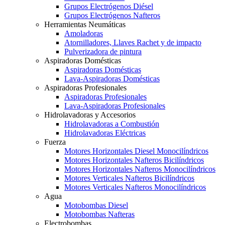
Grupos Electrógenos Diésel
Grupos Electrógenos Nafteros
Herramientas Neumáticas
Amoladoras
Atornilladores, Llaves Rachet y de impacto
Pulverizadora de pintura
Aspiradoras Domésticas
Aspiradoras Domésticas
Lava-Aspiradoras Domésticas
Aspiradoras Profesionales
Aspiradoras Profesionales
Lava-Aspiradoras Profesionales
Hidrolavadoras y Accesorios
Hidrolavadoras a Combustión
Hidrolavadoras Eléctricas
Fuerza
Motores Horizontales Diesel Monocilíndricos
Motores Horizontales Nafteros Bicilíndricos
Motores Horizontales Nafteros Monocilíndricos
Motores Verticales Nafteros Bicilíndricos
Motores Verticales Nafteros Monocilíndricos
Agua
Motobombas Diesel
Motobombas Nafteras
Electrobombas