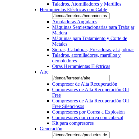
Taladros, Atornilladores y Martillos
Herramientas Eléctricas con Cable
Amoladoras Angulares
Máquinas Semiestacionarias para Trabajar
Madera
Máquinas para Tratamiento y Corte de
Metales
Sierras, Caladoras, Fresadoras y Lijadoras
Taladros, atornilladores, martillos y
demoledores
Otras Herramientas Eléctricas
Aire
Compresor de Alta Recuperación
Compresores de Alta Recuperación Oil
Free
Compresores de Alta Recuperación Oil
Free Silenciosos
Compresores por Correa a Explosión
Compresores por correa con cabezal
Kit para compresores
Generación