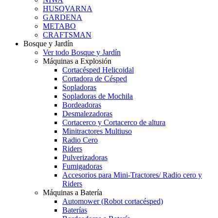
HUSQVARNA
GARDENA
METABO
CRAFTSMAN
Bosque y Jardín
Ver todo Bosque y Jardín
Máquinas a Explosión
Cortacésped Helicoidal
Cortadora de Césped
Sopladoras
Sopladoras de Mochila
Bordeadoras
Desmalezadoras
Cortacerco y Cortacerco de altura
Minitractores Multiuso
Radio Cero
Riders
Pulverizadoras
Fumigadoras
Accesorios para Mini-Tractores/ Radio cero y
Riders
Máquinas a Batería
Automower (Robot cortacésped)
Baterías