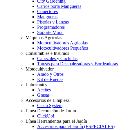
City Gardening
Carros porta Mangueras
Conectores
Mangueras
Pistolas y Lanzas
Programadores
Soporte Mural
Máquinas Agrícolas
Motocultivadores Agrícolas
Motocultivadores Pequeños
Consumibles e Insumos
Cabezales y Cuchillas
Tanzas para Desmalezadoras y Bordeadoras
Motocultivador
Arado y Otros
Kit de Ruedas
Lubricantes
Aceites
Grasas
Accesorios de Limpieza
Clean System
Línea Decoración de Jardín
ClickUp!
Línea Herramientas para el Jardín
Accesorios para el Jardín (ESPECIALES)