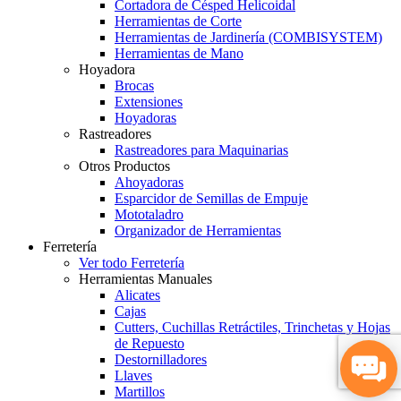
Cortadora de Césped Helicoidal
Herramientas de Corte
Herramientas de Jardinería (COMBISYSTEM)
Herramientas de Mano
Hoyadora
Brocas
Extensiones
Hoyadoras
Rastreadores
Rastreadores para Maquinarias
Otros Productos
Ahoyadoras
Esparcidor de Semillas de Empuje
Mototaladro
Organizador de Herramientas
Ferretería
Ver todo Ferretería
Herramientas Manuales
Alicates
Cajas
Cutters, Cuchillas Retráctiles, Trinchetas y Hojas
de Repuesto
Destornilladores
Llaves
Martillos