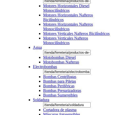
Motores Horizontales Diesel
Monocilíndricos
Motores Horizontales Nafteros
Bicilíndricos
Motores Horizontales Nafteros
Monocilíndricos
Motores Verticales Nafteros Bicilíndricos
Motores Verticales Nafteros
Monocilíndricos
Agua
Motobombas Diesel
Motobombas Nafteras
Electrobombas
Bombas Centrífugas
Bombas para Piletas
Bombas Periféricas
Bombas Presurizadoras
Bombas Sumergibles
Soldadura
Cortadora de plasma
Máscaras fotosensibles