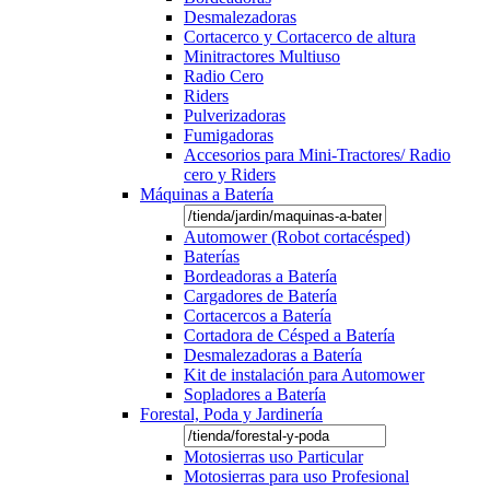
Desmalezadoras
Cortacerco y Cortacerco de altura
Minitractores Multiuso
Radio Cero
Riders
Pulverizadoras
Fumigadoras
Accesorios para Mini-Tractores/ Radio
cero y Riders
Máquinas a Batería
Automower (Robot cortacésped)
Baterías
Bordeadoras a Batería
Cargadores de Batería
Cortacercos a Batería
Cortadora de Césped a Batería
Desmalezadoras a Batería
Kit de instalación para Automower
Sopladores a Batería
Forestal, Poda y Jardinería
Motosierras uso Particular
Motosierras para uso Profesional