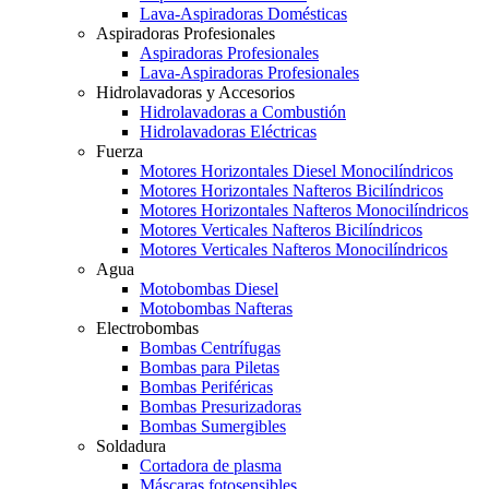
Lava-Aspiradoras Domésticas
Aspiradoras Profesionales
Aspiradoras Profesionales
Lava-Aspiradoras Profesionales
Hidrolavadoras y Accesorios
Hidrolavadoras a Combustión
Hidrolavadoras Eléctricas
Fuerza
Motores Horizontales Diesel Monocilíndricos
Motores Horizontales Nafteros Bicilíndricos
Motores Horizontales Nafteros Monocilíndricos
Motores Verticales Nafteros Bicilíndricos
Motores Verticales Nafteros Monocilíndricos
Agua
Motobombas Diesel
Motobombas Nafteras
Electrobombas
Bombas Centrífugas
Bombas para Piletas
Bombas Periféricas
Bombas Presurizadoras
Bombas Sumergibles
Soldadura
Cortadora de plasma
Máscaras fotosensibles