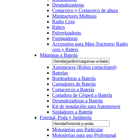
Desmalezadoras
Cortacerco y Cortacerco de altura
Minitractores Multiuso
Radio Cero
Riders
Pulverizadoras
Fumigadoras
Accesorios para Mini-Tractores/ Radio
cero y Riders
Máquinas a Batería
Automower (Robot cortacésped)
Baterías
Bordeadoras a Batería
Cargadores de Batería
Cortacercos a Batería
Cortadora de Césped a Batería
Desmalezadoras a Batería
Kit de instalación para Automower
Sopladores a Batería
Forestal, Poda y Jardinería
Motosierras uso Particular
Motosierras para uso Profesional