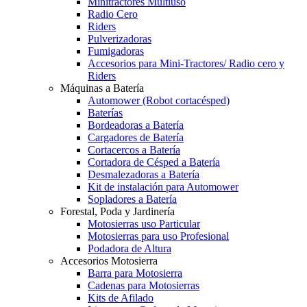
Minitractores Multiuso
Radio Cero
Riders
Pulverizadoras
Fumigadoras
Accesorios para Mini-Tractores/ Radio cero y
Riders
Máquinas a Batería
Automower (Robot cortacésped)
Baterías
Bordeadoras a Batería
Cargadores de Batería
Cortacercos a Batería
Cortadora de Césped a Batería
Desmalezadoras a Batería
Kit de instalación para Automower
Sopladores a Batería
Forestal, Poda y Jardinería
Motosierras uso Particular
Motosierras para uso Profesional
Podadora de Altura
Accesorios Motosierra
Barra para Motosierra
Cadenas para Motosierras
Kits de Afilado