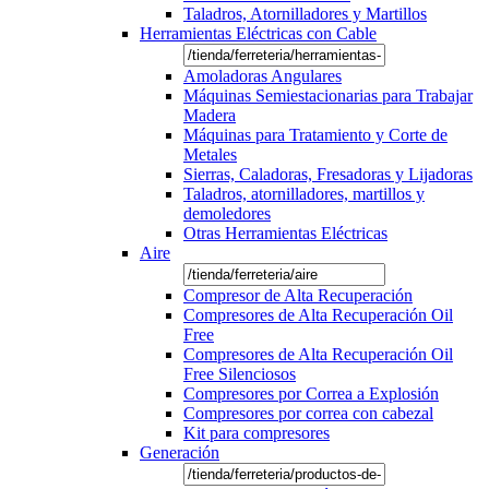
Taladros, Atornilladores y Martillos
Herramientas Eléctricas con Cable
Amoladoras Angulares
Máquinas Semiestacionarias para Trabajar
Madera
Máquinas para Tratamiento y Corte de
Metales
Sierras, Caladoras, Fresadoras y Lijadoras
Taladros, atornilladores, martillos y
demoledores
Otras Herramientas Eléctricas
Aire
Compresor de Alta Recuperación
Compresores de Alta Recuperación Oil
Free
Compresores de Alta Recuperación Oil
Free Silenciosos
Compresores por Correa a Explosión
Compresores por correa con cabezal
Kit para compresores
Generación