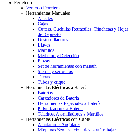
Ferretería
Ver todo Ferretería
Herramientas Manuales
Alicates
Cajas
Cutters, Cuchillas Retráctiles, Trinchetas y Hojas
de Repuesto
Destornilladores
Llaves
Martillos
Medición y Detección
Pinzas
Set de herramientas con maletín
Sierras y serruchos
Tijeras
Tubos y crique
Herramientas Eléctricas a Batería
Baterías
Cargadores de Batería
Herramientas Especiales a Batería
Pulverizadores a Batería
Taladros, Atornilladores y Martillos
Herramientas Eléctricas con Cable
Amoladoras Angulares
Máquinas Semiestacionarias para Trabajar