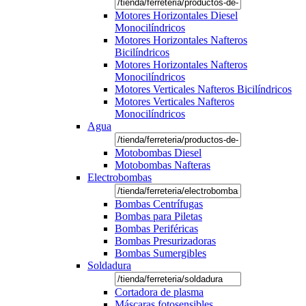
Motores Horizontales Diesel
Monocilíndricos
Motores Horizontales Nafteros
Bicilíndricos
Motores Horizontales Nafteros
Monocilíndricos
Motores Verticales Nafteros Bicilíndricos
Motores Verticales Nafteros
Monocilíndricos
Agua
Motobombas Diesel
Motobombas Nafteras
Electrobombas
Bombas Centrífugas
Bombas para Piletas
Bombas Periféricas
Bombas Presurizadoras
Bombas Sumergibles
Soldadura
Cortadora de plasma
Máscaras fotosensibles