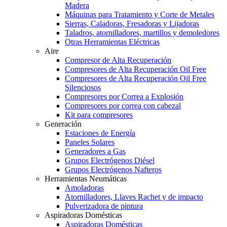
Madera
Máquinas para Tratamiento y Corte de Metales
Sierras, Caladoras, Fresadoras y Lijadoras
Taladros, atornilladores, martillos y demoledores
Otras Herramientas Eléctricas
Aire
Compresor de Alta Recuperación
Compresores de Alta Recuperación Oil Free
Compresores de Alta Recuperación Oil Free
Silenciosos
Compresores por Correa a Explosión
Compresores por correa con cabezal
Kit para compresores
Generación
Estaciones de Energía
Paneles Solares
Generadores a Gas
Grupos Electrógenos Diésel
Grupos Electrógenos Nafteros
Herramientas Neumáticas
Amoladoras
Atornilladores, Llaves Rachet y de impacto
Pulverizadora de pintura
Aspiradoras Domésticas
Aspiradoras Domésticas