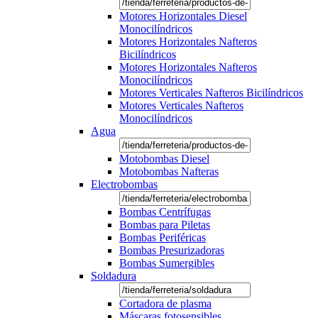
Motores Horizontales Diesel
Monocilíndricos
Motores Horizontales Nafteros
Bicilíndricos
Motores Horizontales Nafteros
Monocilíndricos
Motores Verticales Nafteros Bicilíndricos
Motores Verticales Nafteros
Monocilíndricos
Agua
Motobombas Diesel
Motobombas Nafteras
Electrobombas
Bombas Centrífugas
Bombas para Piletas
Bombas Periféricas
Bombas Presurizadoras
Bombas Sumergibles
Soldadura
Cortadora de plasma
Máscaras fotosensibles