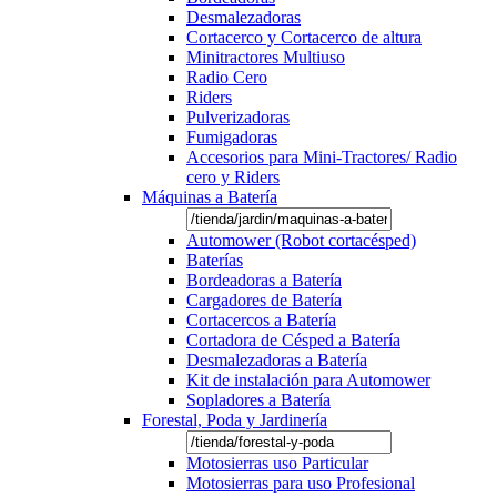
Desmalezadoras
Cortacerco y Cortacerco de altura
Minitractores Multiuso
Radio Cero
Riders
Pulverizadoras
Fumigadoras
Accesorios para Mini-Tractores/ Radio
cero y Riders
Máquinas a Batería
Automower (Robot cortacésped)
Baterías
Bordeadoras a Batería
Cargadores de Batería
Cortacercos a Batería
Cortadora de Césped a Batería
Desmalezadoras a Batería
Kit de instalación para Automower
Sopladores a Batería
Forestal, Poda y Jardinería
Motosierras uso Particular
Motosierras para uso Profesional