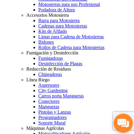
Motosierras para uso Profesional
Podadora de Altura
Accesorios Motosierra
Barra para Motosierra
Cadenas para Motosierras
Kits de Afilado
Limas para Cadena de Motosierras
Bidones
Rollos de Cadena para Motosierras
Fumigación y Desinfección
Fumigadoras
Desinfección de Plagas
Reducción de Residuos
Chipeadoras
Línea Riego
Aspersores
City Gardening
Carros porta Mangueras
Conectores
Mangueras
Pistolas y Lanzas
Programadores
Soporte Mural
Máquinas Agrícolas
Motocultivadores Agrícolas