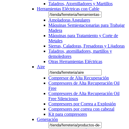
Taladros, Atornilladores y Martillos
Herramientas Eléctricas con Cable
Amoladoras Angulares
Máquinas Semiestacionarias para Trabajar
Madera
Máquinas para Tratamiento y Corte de
Metales
Sierras, Caladoras, Fresadoras y Lijadoras
Taladros, atornilladores, martillos y
demoledores
Otras Herramientas Eléctricas
Aire
Compresor de Alta Recuperación
Compresores de Alta Recuperación Oil
Free
Compresores de Alta Recuperación Oil
Free Silenciosos
Compresores por Correa a Explosión
Compresores por correa con cabezal
Kit para compresores
Generación