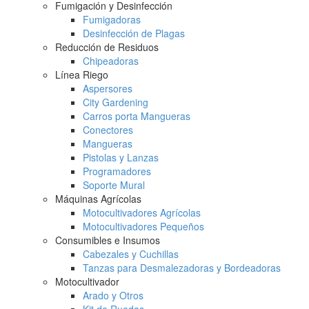
Fumigación y Desinfección
Fumigadoras
Desinfección de Plagas
Reducción de Residuos
Chipeadoras
Línea Riego
Aspersores
City Gardening
Carros porta Mangueras
Conectores
Mangueras
Pistolas y Lanzas
Programadores
Soporte Mural
Máquinas Agrícolas
Motocultivadores Agrícolas
Motocultivadores Pequeños
Consumibles e Insumos
Cabezales y Cuchillas
Tanzas para Desmalezadoras y Bordeadoras
Motocultivador
Arado y Otros
Kit de Ruedas