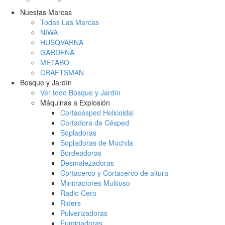
Nuestas Marcas
Todas Las Marcas
NIWA
HUSQVARNA
GARDENA
METABO
CRAFTSMAN
Bosque y Jardín
Ver todo Bosque y Jardín
Máquinas a Explosión
Cortacésped Helicoidal
Cortadora de Césped
Sopladoras
Sopladoras de Mochila
Bordeadoras
Desmalezadoras
Cortacerco y Cortacerco de altura
Minitractores Multiuso
Radio Cero
Riders
Pulverizadoras
Fumigadoras