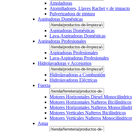
Amoladoras
Atornilladores, Llaves Rachet y de impacto
Pulverizadora de pintura
Aspiradoras Domésticas
Aspiradoras Domésticas
Lava-Aspiradoras Domésticas
Aspiradoras Profesionales
Aspiradoras Profesionales
Lava-Aspiradoras Profesionales
Hidrolavadoras y Accesorios
Hidrolavadoras a Combustión
Hidrolavadoras Eléctricas
Fuerza
Motores Horizontales Diesel Monocilíndric
Motores Horizontales Nafteros Bicilíndricos
Motores Horizontales Nafteros Monocilíndr
Motores Verticales Nafteros Bicilíndricos
Motores Verticales Nafteros Monocilíndrico
Agua