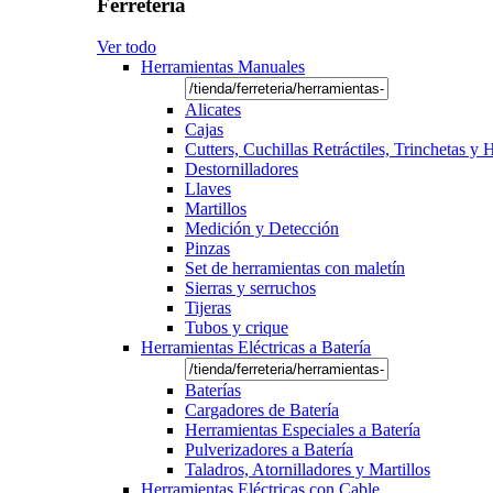
Ferretería
Ver todo
Herramientas Manuales
Alicates
Cajas
Cutters, Cuchillas Retráctiles, Trinchetas y
Destornilladores
Llaves
Martillos
Medición y Detección
Pinzas
Set de herramientas con maletín
Sierras y serruchos
Tijeras
Tubos y crique
Herramientas Eléctricas a Batería
Baterías
Cargadores de Batería
Herramientas Especiales a Batería
Pulverizadores a Batería
Taladros, Atornilladores y Martillos
Herramientas Eléctricas con Cable