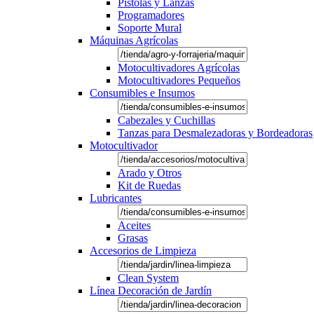
Pistolas y Lanzas
Programadores
Soporte Mural
Máquinas Agrícolas
Motocultivadores Agrícolas
Motocultivadores Pequeños
Consumibles e Insumos
Cabezales y Cuchillas
Tanzas para Desmalezadoras y Bordeadoras
Motocultivador
Arado y Otros
Kit de Ruedas
Lubricantes
Aceites
Grasas
Accesorios de Limpieza
Clean System
Línea Decoración de Jardín