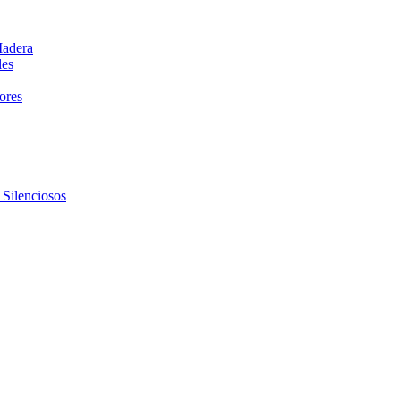
Madera
les
dores
 Silenciosos