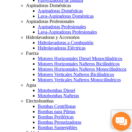
Pulverizadora de pintura
Aspiradoras Domésticas
Aspiradoras Domésticas
Lava-Aspiradoras Domésticas
Aspiradoras Profesionales
Aspiradoras Profesionales
Lava-Aspiradoras Profesionales
Hidrolavadoras y Accesorios
Hidrolavadoras a Combustión
Hidrolavadoras Eléctricas
Fuerza
Motores Horizontales Diesel Monocilíndricos
Motores Horizontales Nafteros Bicilíndricos
Motores Horizontales Nafteros Monocilíndricos
Motores Verticales Nafteros Bicilíndricos
Motores Verticales Nafteros Monocilíndricos
Agua
Motobombas Diesel
Motobombas Nafteras
Electrobombas
Bombas Centrífugas
Bombas para Piletas
Bombas Periféricas
Bombas Presurizadoras
Bombas Sumergibles