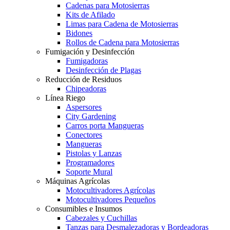
Cadenas para Motosierras
Kits de Afilado
Limas para Cadena de Motosierras
Bidones
Rollos de Cadena para Motosierras
Fumigación y Desinfección
Fumigadoras
Desinfección de Plagas
Reducción de Residuos
Chipeadoras
Línea Riego
Aspersores
City Gardening
Carros porta Mangueras
Conectores
Mangueras
Pistolas y Lanzas
Programadores
Soporte Mural
Máquinas Agrícolas
Motocultivadores Agrícolas
Motocultivadores Pequeños
Consumibles e Insumos
Cabezales y Cuchillas
Tanzas para Desmalezadoras y Bordeadoras