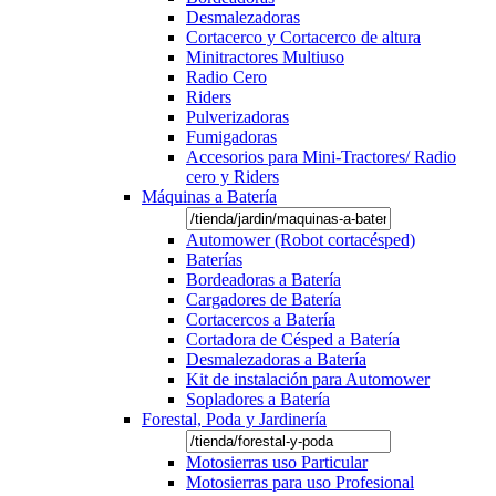
Desmalezadoras
Cortacerco y Cortacerco de altura
Minitractores Multiuso
Radio Cero
Riders
Pulverizadoras
Fumigadoras
Accesorios para Mini-Tractores/ Radio
cero y Riders
Máquinas a Batería
Automower (Robot cortacésped)
Baterías
Bordeadoras a Batería
Cargadores de Batería
Cortacercos a Batería
Cortadora de Césped a Batería
Desmalezadoras a Batería
Kit de instalación para Automower
Sopladores a Batería
Forestal, Poda y Jardinería
Motosierras uso Particular
Motosierras para uso Profesional