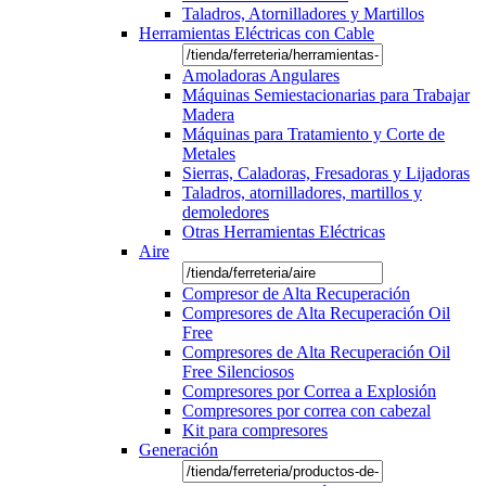
Taladros, Atornilladores y Martillos
Herramientas Eléctricas con Cable
Amoladoras Angulares
Máquinas Semiestacionarias para Trabajar
Madera
Máquinas para Tratamiento y Corte de
Metales
Sierras, Caladoras, Fresadoras y Lijadoras
Taladros, atornilladores, martillos y
demoledores
Otras Herramientas Eléctricas
Aire
Compresor de Alta Recuperación
Compresores de Alta Recuperación Oil
Free
Compresores de Alta Recuperación Oil
Free Silenciosos
Compresores por Correa a Explosión
Compresores por correa con cabezal
Kit para compresores
Generación