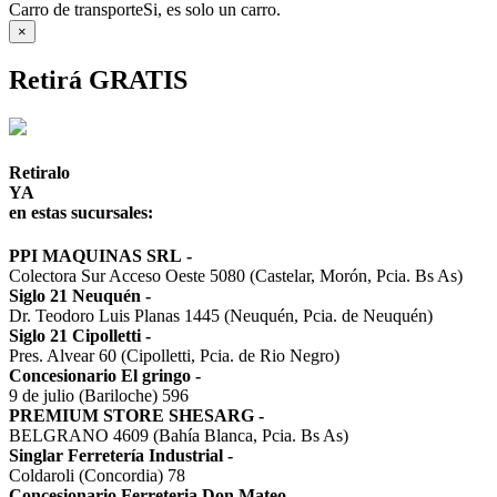
Carro de transporte
Si, es solo un carro.
×
Retirá GRATIS
Retiralo
YA
en estas sucursales:
PPI MAQUINAS SRL
-
Colectora Sur Acceso Oeste 5080 (Castelar, Morón, Pcia. Bs As)
Siglo 21 Neuquén
-
Dr. Teodoro Luis Planas 1445 (Neuquén, Pcia. de Neuquén)
Siglo 21 Cipolletti
-
Pres. Alvear 60 (Cipolletti, Pcia. de Rio Negro)
Concesionario El gringo
-
9 de julio (Bariloche) 596
PREMIUM STORE SHESARG
-
BELGRANO 4609 (Bahía Blanca, Pcia. Bs As)
Singlar Ferretería Industrial
-
Coldaroli (Concordia) 78
Concesionario Ferreteria Don Mateo
-