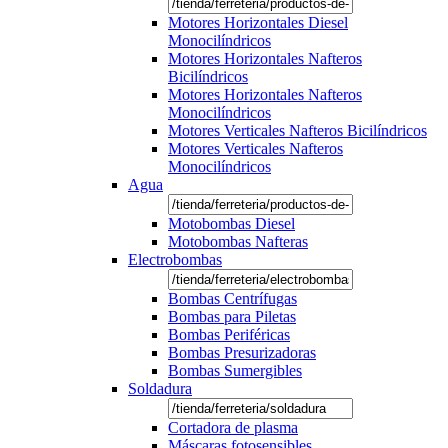
Motores Horizontales Diesel
Monocilíndricos
Motores Horizontales Nafteros
Bicilíndricos
Motores Horizontales Nafteros
Monocilíndricos
Motores Verticales Nafteros Bicilíndricos
Motores Verticales Nafteros
Monocilíndricos
Agua
Motobombas Diesel
Motobombas Nafteras
Electrobombas
Bombas Centrífugas
Bombas para Piletas
Bombas Periféricas
Bombas Presurizadoras
Bombas Sumergibles
Soldadura
Cortadora de plasma
Máscaras fotosensibles