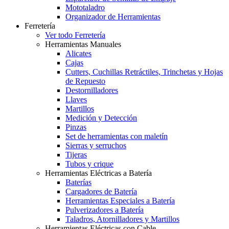
Mototaladro
Organizador de Herramientas
Ferretería
Ver todo Ferretería
Herramientas Manuales
Alicates
Cajas
Cutters, Cuchillas Retráctiles, Trinchetas y Hojas
de Repuesto
Destornilladores
Llaves
Martillos
Medición y Detección
Pinzas
Set de herramientas con maletín
Sierras y serruchos
Tijeras
Tubos y crique
Herramientas Eléctricas a Batería
Baterías
Cargadores de Batería
Herramientas Especiales a Batería
Pulverizadores a Batería
Taladros, Atornilladores y Martillos
Herramientas Eléctricas con Cable