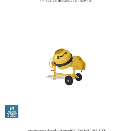
* Precio sin Impuestos
$ 1.539.413
Hormigonera de volteo Niwa 500L/2240W HVNW-500E