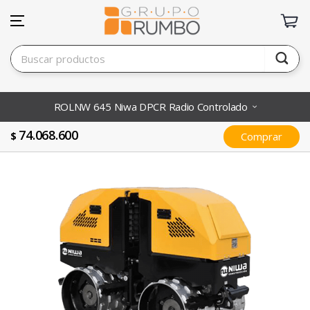
ROLNW 645 Niwa DPCR Radio Controlado
74.068.600
$
Comprar