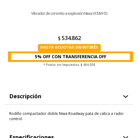
Vibrador de concreto a explosión Niwa VCNW-55
534.862
$
HASTA 6 CUOTAS SIN INTERÉS
5% OFF CON TRANSFERENCIA
* Precio sin Impuestos
$ 484.038
Descripción
Rodillo compactador doble Niwa Roadway pata de cabra a radio
control.
Especificaciones