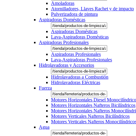
Amoladoras
Atornilladores, Llaves Rachet y de impacto
Pulverizadora de pintura
Aspiradoras Domésticas
Aspiradoras Domésticas
Lava-Aspiradoras Domésticas
Aspiradoras Profesionales
Aspiradoras Profesionales
Lava-Aspiradoras Profesionales
Hidrolavadoras y Accesorios
Hidrolavadoras a Combustión
Hidrolavadoras Eléctricas
Fuerza
Motores Horizontales Diesel Monocilíndric
Motores Horizontales Nafteros Bicilíndricos
Motores Horizontales Nafteros Monocilíndr
Motores Verticales Nafteros Bicilíndricos
Motores Verticales Nafteros Monocilíndrico
Agua