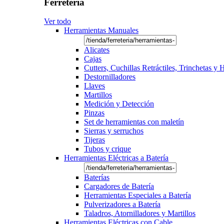
Ferretería
Ver todo
Herramientas Manuales
Alicates
Cajas
Cutters, Cuchillas Retráctiles, Trinchetas y
Destornilladores
Llaves
Martillos
Medición y Detección
Pinzas
Set de herramientas con maletín
Sierras y serruchos
Tijeras
Tubos y crique
Herramientas Eléctricas a Batería
Baterías
Cargadores de Batería
Herramientas Especiales a Batería
Pulverizadores a Batería
Taladros, Atornilladores y Martillos
Herramientas Eléctricas con Cable