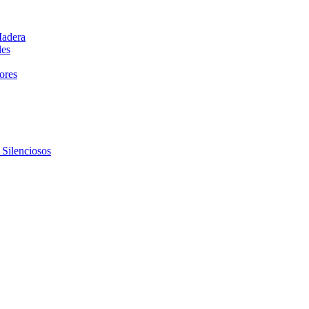
Madera
les
dores
 Silenciosos