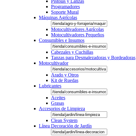
Pistolas y Lanzas
Programadores
Soporte Mural
Máquinas Agrícolas
Motocultivadores Agrícolas
Motocultivadores Pequeños
Consumibles e Insumos
Cabezales y Cuchillas
Tanzas para Desmalezadoras y Bordeadoras
Motocultivador
Arado y Otros
Kit de Ruedas
Lubricantes
Aceites
Grasas
Accesorios de Limpieza
Clean System
Línea Decoración de Jardín