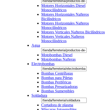
Motores Horizontales Diesel
Monocilíndricos
Motores Horizontales Nafteros
Bicilíndricos
Motores Horizontales Nafteros
Monocilíndricos
Motores Verticales Nafteros Bicilíndricos
Motores Verticales Nafteros
Monocilíndricos
Agua
Motobombas Diesel
Motobombas Nafteras
Electrobombas
Bombas Centrífugas
Bombas para Piletas
Bombas Periféricas
Bombas Presurizadoras
Bombas Sumergibles
Soldadura
Cortadora de plasma
Máscaras fotosensibles