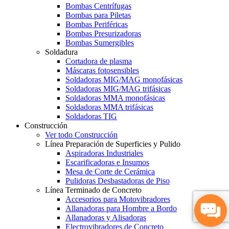
Bombas Centrífugas
Bombas para Piletas
Bombas Periféricas
Bombas Presurizadoras
Bombas Sumergibles
Soldadura
Cortadora de plasma
Máscaras fotosensibles
Soldadoras MIG/MAG monofásicas
Soldadoras MIG/MAG trifásicas
Soldadoras MMA monofásicas
Soldadoras MMA trifásicas
Soldadoras TIG
Construcción
Ver todo Construcción
Línea Preparación de Superficies y Pulido
Aspiradoras Industriales
Escarificadoras e Insumos
Mesa de Corte de Cerámica
Pulidoras Desbastadoras de Piso
Línea Terminado de Concreto
Accesorios para Motovibradores
Allanadoras para Hombre a Bordo
Allanadoras y Alisadoras
Electrovibradores de Concreto