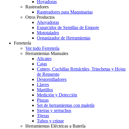
Hoyadoras
Rastreadores
Rastreadores para Maquinarias
Otros Productos
Ahoyadoras
Esparcidor de Semillas de Empuje
Mototaladro
Organizador de Herramientas
Ferretería
Ver todo Ferretería
Herramientas Manuales
Alicates
Cajas
Cutters, Cuchillas Retráctiles, Trinchetas y Hojas
de Repuesto
Destornilladores
Llaves
Martillos
Medición y Detección
Pinzas
Set de herramientas con maletín
Sierras y serruchos
Tijeras
Tubos y crique
Herramientas Eléctricas a Batería