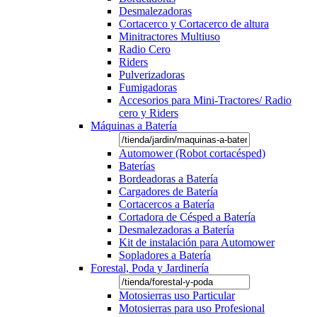
Desmalezadoras
Cortacerco y Cortacerco de altura
Minitractores Multiuso
Radio Cero
Riders
Pulverizadoras
Fumigadoras
Accesorios para Mini-Tractores/ Radio
cero y Riders
Máquinas a Batería
Automower (Robot cortacésped)
Baterías
Bordeadoras a Batería
Cargadores de Batería
Cortacercos a Batería
Cortadora de Césped a Batería
Desmalezadoras a Batería
Kit de instalación para Automower
Sopladores a Batería
Forestal, Poda y Jardinería
Motosierras uso Particular
Motosierras para uso Profesional