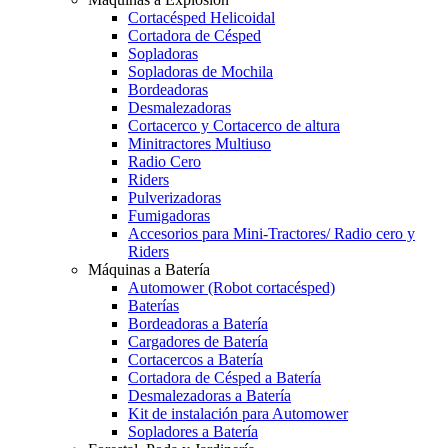
Cortacésped Helicoidal
Cortadora de Césped
Sopladoras
Sopladoras de Mochila
Bordeadoras
Desmalezadoras
Cortacerco y Cortacerco de altura
Minitractores Multiuso
Radio Cero
Riders
Pulverizadoras
Fumigadoras
Accesorios para Mini-Tractores/ Radio cero y
Riders
Máquinas a Batería
Automower (Robot cortacésped)
Baterías
Bordeadoras a Batería
Cargadores de Batería
Cortacercos a Batería
Cortadora de Césped a Batería
Desmalezadoras a Batería
Kit de instalación para Automower
Sopladores a Batería