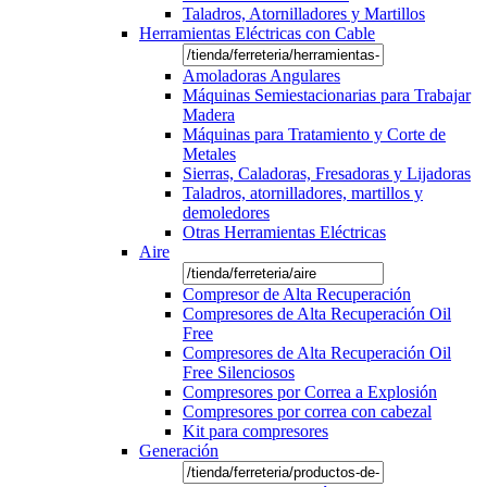
Taladros, Atornilladores y Martillos
Herramientas Eléctricas con Cable
Amoladoras Angulares
Máquinas Semiestacionarias para Trabajar
Madera
Máquinas para Tratamiento y Corte de
Metales
Sierras, Caladoras, Fresadoras y Lijadoras
Taladros, atornilladores, martillos y
demoledores
Otras Herramientas Eléctricas
Aire
Compresor de Alta Recuperación
Compresores de Alta Recuperación Oil
Free
Compresores de Alta Recuperación Oil
Free Silenciosos
Compresores por Correa a Explosión
Compresores por correa con cabezal
Kit para compresores
Generación