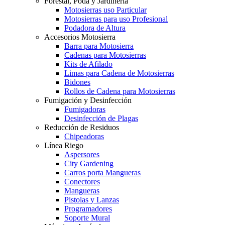
Forestal, Poda y Jardinería
Motosierras uso Particular
Motosierras para uso Profesional
Podadora de Altura
Accesorios Motosierra
Barra para Motosierra
Cadenas para Motosierras
Kits de Afilado
Limas para Cadena de Motosierras
Bidones
Rollos de Cadena para Motosierras
Fumigación y Desinfección
Fumigadoras
Desinfección de Plagas
Reducción de Residuos
Chipeadoras
Línea Riego
Aspersores
City Gardening
Carros porta Mangueras
Conectores
Mangueras
Pistolas y Lanzas
Programadores
Soporte Mural