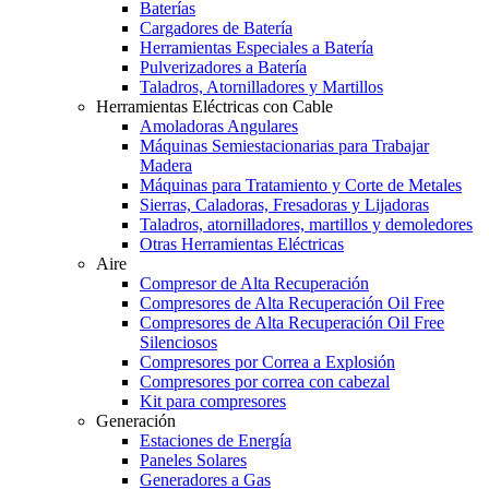
Baterías
Cargadores de Batería
Herramientas Especiales a Batería
Pulverizadores a Batería
Taladros, Atornilladores y Martillos
Herramientas Eléctricas con Cable
Amoladoras Angulares
Máquinas Semiestacionarias para Trabajar
Madera
Máquinas para Tratamiento y Corte de Metales
Sierras, Caladoras, Fresadoras y Lijadoras
Taladros, atornilladores, martillos y demoledores
Otras Herramientas Eléctricas
Aire
Compresor de Alta Recuperación
Compresores de Alta Recuperación Oil Free
Compresores de Alta Recuperación Oil Free
Silenciosos
Compresores por Correa a Explosión
Compresores por correa con cabezal
Kit para compresores
Generación
Estaciones de Energía
Paneles Solares
Generadores a Gas