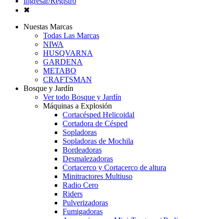
Ingresar/Registro
✖
Nuestas Marcas
Todas Las Marcas
NIWA
HUSQVARNA
GARDENA
METABO
CRAFTSMAN
Bosque y Jardín
Ver todo Bosque y Jardín
Máquinas a Explosión
Cortacésped Helicoidal
Cortadora de Césped
Sopladoras
Sopladoras de Mochila
Bordeadoras
Desmalezadoras
Cortacerco y Cortacerco de altura
Minitractores Multiuso
Radio Cero
Riders
Pulverizadoras
Fumigadoras