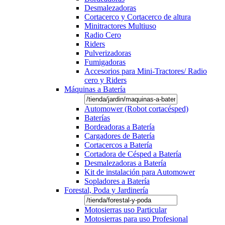
Desmalezadoras
Cortacerco y Cortacerco de altura
Minitractores Multiuso
Radio Cero
Riders
Pulverizadoras
Fumigadoras
Accesorios para Mini-Tractores/ Radio
cero y Riders
Máquinas a Batería
Automower (Robot cortacésped)
Baterías
Bordeadoras a Batería
Cargadores de Batería
Cortacercos a Batería
Cortadora de Césped a Batería
Desmalezadoras a Batería
Kit de instalación para Automower
Sopladores a Batería
Forestal, Poda y Jardinería
Motosierras uso Particular
Motosierras para uso Profesional