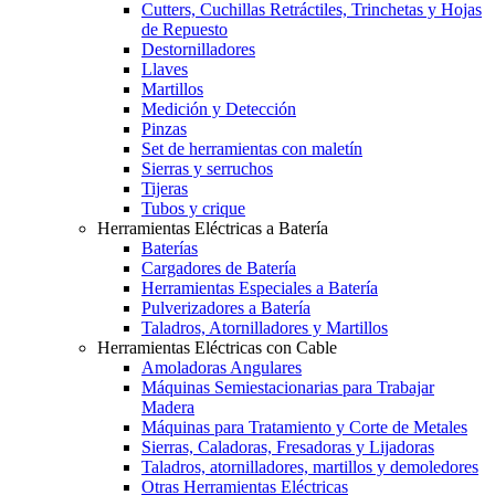
Cutters, Cuchillas Retráctiles, Trinchetas y Hojas
de Repuesto
Destornilladores
Llaves
Martillos
Medición y Detección
Pinzas
Set de herramientas con maletín
Sierras y serruchos
Tijeras
Tubos y crique
Herramientas Eléctricas a Batería
Baterías
Cargadores de Batería
Herramientas Especiales a Batería
Pulverizadores a Batería
Taladros, Atornilladores y Martillos
Herramientas Eléctricas con Cable
Amoladoras Angulares
Máquinas Semiestacionarias para Trabajar
Madera
Máquinas para Tratamiento y Corte de Metales
Sierras, Caladoras, Fresadoras y Lijadoras
Taladros, atornilladores, martillos y demoledores
Otras Herramientas Eléctricas