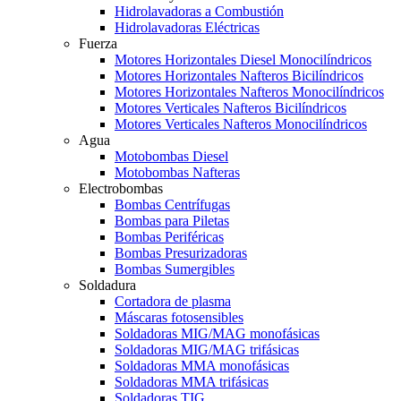
Hidrolavadoras a Combustión
Hidrolavadoras Eléctricas
Fuerza
Motores Horizontales Diesel Monocilíndricos
Motores Horizontales Nafteros Bicilíndricos
Motores Horizontales Nafteros Monocilíndricos
Motores Verticales Nafteros Bicilíndricos
Motores Verticales Nafteros Monocilíndricos
Agua
Motobombas Diesel
Motobombas Nafteras
Electrobombas
Bombas Centrífugas
Bombas para Piletas
Bombas Periféricas
Bombas Presurizadoras
Bombas Sumergibles
Soldadura
Cortadora de plasma
Máscaras fotosensibles
Soldadoras MIG/MAG monofásicas
Soldadoras MIG/MAG trifásicas
Soldadoras MMA monofásicas
Soldadoras MMA trifásicas
Soldadoras TIG