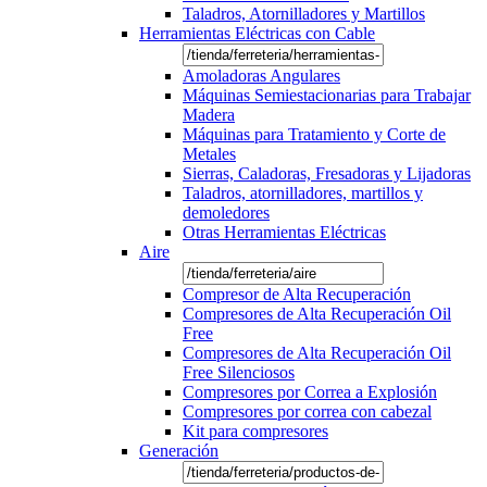
Taladros, Atornilladores y Martillos
Herramientas Eléctricas con Cable
Amoladoras Angulares
Máquinas Semiestacionarias para Trabajar
Madera
Máquinas para Tratamiento y Corte de
Metales
Sierras, Caladoras, Fresadoras y Lijadoras
Taladros, atornilladores, martillos y
demoledores
Otras Herramientas Eléctricas
Aire
Compresor de Alta Recuperación
Compresores de Alta Recuperación Oil
Free
Compresores de Alta Recuperación Oil
Free Silenciosos
Compresores por Correa a Explosión
Compresores por correa con cabezal
Kit para compresores
Generación