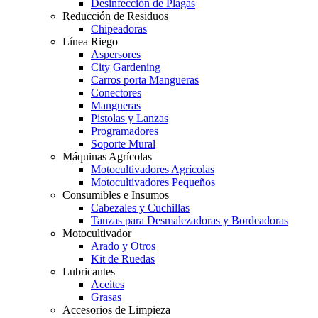
Desinfección de Plagas
Reducción de Residuos
Chipeadoras
Línea Riego
Aspersores
City Gardening
Carros porta Mangueras
Conectores
Mangueras
Pistolas y Lanzas
Programadores
Soporte Mural
Máquinas Agrícolas
Motocultivadores Agrícolas
Motocultivadores Pequeños
Consumibles e Insumos
Cabezales y Cuchillas
Tanzas para Desmalezadoras y Bordeadoras
Motocultivador
Arado y Otros
Kit de Ruedas
Lubricantes
Aceites
Grasas
Accesorios de Limpieza