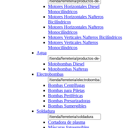
Motores Horizontales Diesel
Monocilíndricos
Motores Horizontales Nafteros
Bicilíndricos
Motores Horizontales Nafteros
Monocilíndricos
Motores Verticales Nafteros Bicilíndricos
Motores Verticales Nafteros
Monocilíndricos
Agua
Motobombas Diesel
Motobombas Nafteras
Electrobombas
Bombas Centrífugas
Bombas para Piletas
Bombas Periféricas
Bombas Presurizadoras
Bombas Sumergibles
Soldadura
Cortadora de plasma
Máscaras fotosensibles