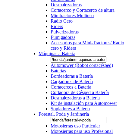
Desmalezadoras
Cortacerco y Cortacerco de altura
Minitractores Multiuso
Radio Cero
Riders
Pulverizadoras
Fumigadoras
Accesorios para Mini-Tractores/ Radio
cero y Riders
Máquinas a Batería
Automower (Robot cortacésped)
Baterías
Bordeadoras a Batería
Cargadores de Batería
Cortacercos a Batería
Cortadora de Césped a Batería
Desmalezadoras a Batería
Kit de instalación para Automower
Sopladores a Batería
Forestal, Poda y Jardinería
Motosierras uso Particular
Motosierras para uso Profesional