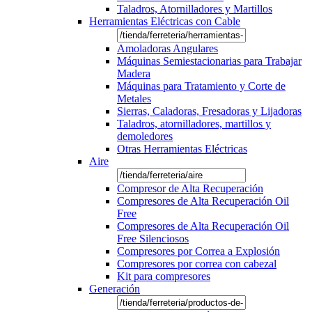
Taladros, Atornilladores y Martillos
Herramientas Eléctricas con Cable
Amoladoras Angulares
Máquinas Semiestacionarias para Trabajar
Madera
Máquinas para Tratamiento y Corte de
Metales
Sierras, Caladoras, Fresadoras y Lijadoras
Taladros, atornilladores, martillos y
demoledores
Otras Herramientas Eléctricas
Aire
Compresor de Alta Recuperación
Compresores de Alta Recuperación Oil
Free
Compresores de Alta Recuperación Oil
Free Silenciosos
Compresores por Correa a Explosión
Compresores por correa con cabezal
Kit para compresores
Generación