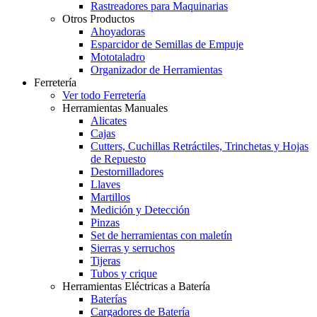
Rastreadores para Maquinarias
Otros Productos
Ahoyadoras
Esparcidor de Semillas de Empuje
Mototaladro
Organizador de Herramientas
Ferretería
Ver todo Ferretería
Herramientas Manuales
Alicates
Cajas
Cutters, Cuchillas Retráctiles, Trinchetas y Hojas
de Repuesto
Destornilladores
Llaves
Martillos
Medición y Detección
Pinzas
Set de herramientas con maletín
Sierras y serruchos
Tijeras
Tubos y crique
Herramientas Eléctricas a Batería
Baterías
Cargadores de Batería