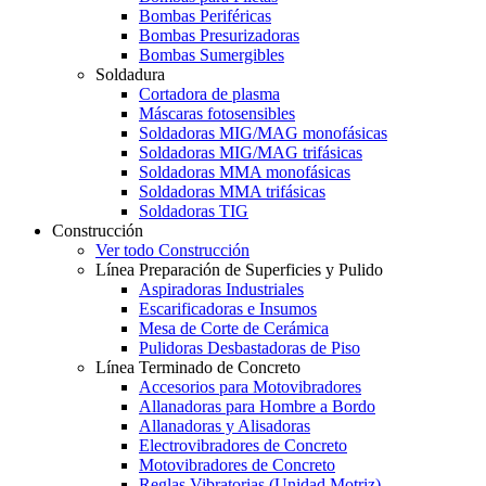
Bombas Periféricas
Bombas Presurizadoras
Bombas Sumergibles
Soldadura
Cortadora de plasma
Máscaras fotosensibles
Soldadoras MIG/MAG monofásicas
Soldadoras MIG/MAG trifásicas
Soldadoras MMA monofásicas
Soldadoras MMA trifásicas
Soldadoras TIG
Construcción
Ver todo Construcción
Línea Preparación de Superficies y Pulido
Aspiradoras Industriales
Escarificadoras e Insumos
Mesa de Corte de Cerámica
Pulidoras Desbastadoras de Piso
Línea Terminado de Concreto
Accesorios para Motovibradores
Allanadoras para Hombre a Bordo
Allanadoras y Alisadoras
Electrovibradores de Concreto
Motovibradores de Concreto
Reglas Vibratorias (Unidad Motriz)