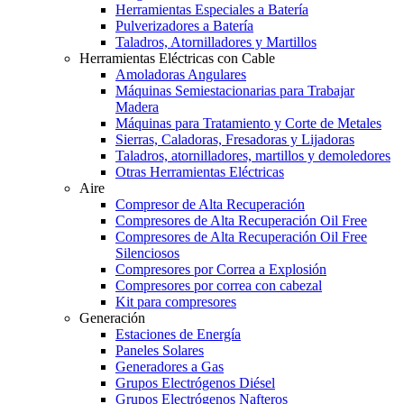
Herramientas Especiales a Batería
Pulverizadores a Batería
Taladros, Atornilladores y Martillos
Herramientas Eléctricas con Cable
Amoladoras Angulares
Máquinas Semiestacionarias para Trabajar
Madera
Máquinas para Tratamiento y Corte de Metales
Sierras, Caladoras, Fresadoras y Lijadoras
Taladros, atornilladores, martillos y demoledores
Otras Herramientas Eléctricas
Aire
Compresor de Alta Recuperación
Compresores de Alta Recuperación Oil Free
Compresores de Alta Recuperación Oil Free
Silenciosos
Compresores por Correa a Explosión
Compresores por correa con cabezal
Kit para compresores
Generación
Estaciones de Energía
Paneles Solares
Generadores a Gas
Grupos Electrógenos Diésel
Grupos Electrógenos Nafteros