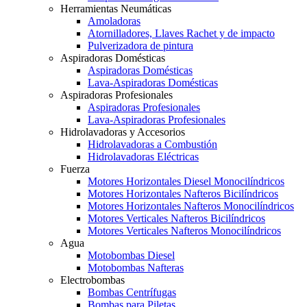
Herramientas Neumáticas
Amoladoras
Atornilladores, Llaves Rachet y de impacto
Pulverizadora de pintura
Aspiradoras Domésticas
Aspiradoras Domésticas
Lava-Aspiradoras Domésticas
Aspiradoras Profesionales
Aspiradoras Profesionales
Lava-Aspiradoras Profesionales
Hidrolavadoras y Accesorios
Hidrolavadoras a Combustión
Hidrolavadoras Eléctricas
Fuerza
Motores Horizontales Diesel Monocilíndricos
Motores Horizontales Nafteros Bicilíndricos
Motores Horizontales Nafteros Monocilíndricos
Motores Verticales Nafteros Bicilíndricos
Motores Verticales Nafteros Monocilíndricos
Agua
Motobombas Diesel
Motobombas Nafteras
Electrobombas
Bombas Centrífugas
Bombas para Piletas