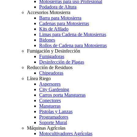
Motosierras para uso Profesional
Podadora de Altura
Accesorios Motosierra
Barra para Motosierra
Cadenas para Motosierras
Kits de Afilado
Limas para Cadena de Motosierras
Bidones
Rollos de Cadena para Motosierras
Fumigación y Desinfección
Fumigadoras
Desinfección de Plagas
Reducción de Residuos
Chipeadoras
Línea Riego
Aspersores
City Gardening
Carros porta Mangueras
Conectores
Mangueras
Pistolas y Lanzas
Programadores
Soporte Mural
Máquinas Agrícolas
Motocultivadores Agrícolas