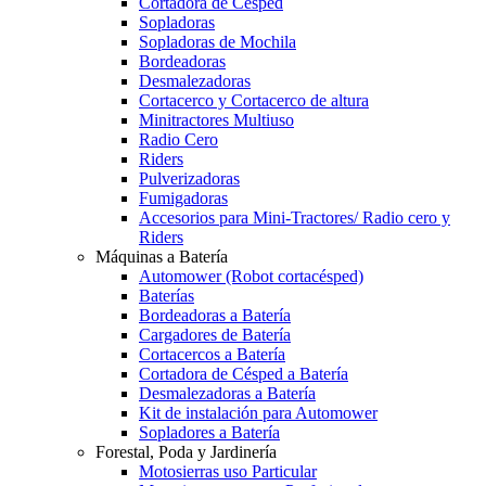
Cortadora de Césped
Sopladoras
Sopladoras de Mochila
Bordeadoras
Desmalezadoras
Cortacerco y Cortacerco de altura
Minitractores Multiuso
Radio Cero
Riders
Pulverizadoras
Fumigadoras
Accesorios para Mini-Tractores/ Radio cero y
Riders
Máquinas a Batería
Automower (Robot cortacésped)
Baterías
Bordeadoras a Batería
Cargadores de Batería
Cortacercos a Batería
Cortadora de Césped a Batería
Desmalezadoras a Batería
Kit de instalación para Automower
Sopladores a Batería
Forestal, Poda y Jardinería
Motosierras uso Particular