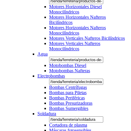
Motores Horizontales Diesel
Monocilíndricos
Motores Horizontales Nafteros
Bicilíndricos
Motores Horizontales Nafteros
Monocilíndricos
Motores Verticales Nafteros Bicilíndricos
Motores Verticales Nafteros
Monocilíndricos
Agua
Motobombas Diesel
Motobombas Nafteras
Electrobombas
Bombas Centrífugas
Bombas para Piletas
Bombas Periféricas
Bombas Presurizadoras
Bombas Sumergibles
Soldadura
Cortadora de plasma
Máscaras fotosensibles