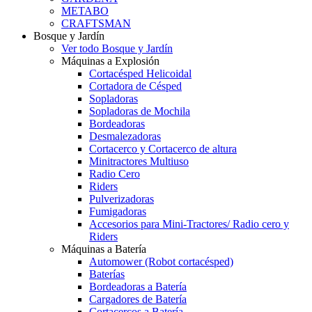
METABO
CRAFTSMAN
Bosque y Jardín
Ver todo Bosque y Jardín
Máquinas a Explosión
Cortacésped Helicoidal
Cortadora de Césped
Sopladoras
Sopladoras de Mochila
Bordeadoras
Desmalezadoras
Cortacerco y Cortacerco de altura
Minitractores Multiuso
Radio Cero
Riders
Pulverizadoras
Fumigadoras
Accesorios para Mini-Tractores/ Radio cero y
Riders
Máquinas a Batería
Automower (Robot cortacésped)
Baterías
Bordeadoras a Batería
Cargadores de Batería
Cortacercos a Batería