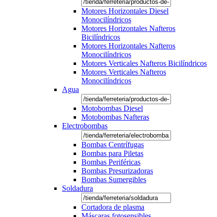
Motores Horizontales Diesel
Monocilíndricos
Motores Horizontales Nafteros
Bicilíndricos
Motores Horizontales Nafteros
Monocilíndricos
Motores Verticales Nafteros Bicilíndricos
Motores Verticales Nafteros
Monocilíndricos
Agua
Motobombas Diesel
Motobombas Nafteras
Electrobombas
Bombas Centrífugas
Bombas para Piletas
Bombas Periféricas
Bombas Presurizadoras
Bombas Sumergibles
Soldadura
Cortadora de plasma
Máscaras fotosensibles