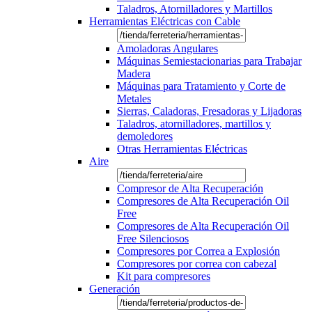
Taladros, Atornilladores y Martillos
Herramientas Eléctricas con Cable
Amoladoras Angulares
Máquinas Semiestacionarias para Trabajar
Madera
Máquinas para Tratamiento y Corte de
Metales
Sierras, Caladoras, Fresadoras y Lijadoras
Taladros, atornilladores, martillos y
demoledores
Otras Herramientas Eléctricas
Aire
Compresor de Alta Recuperación
Compresores de Alta Recuperación Oil
Free
Compresores de Alta Recuperación Oil
Free Silenciosos
Compresores por Correa a Explosión
Compresores por correa con cabezal
Kit para compresores
Generación