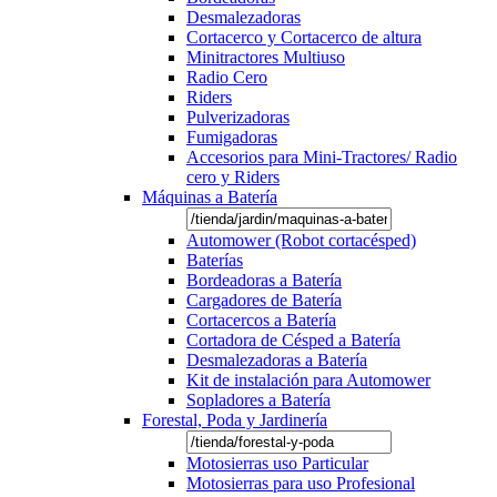
Desmalezadoras
Cortacerco y Cortacerco de altura
Minitractores Multiuso
Radio Cero
Riders
Pulverizadoras
Fumigadoras
Accesorios para Mini-Tractores/ Radio
cero y Riders
Máquinas a Batería
Automower (Robot cortacésped)
Baterías
Bordeadoras a Batería
Cargadores de Batería
Cortacercos a Batería
Cortadora de Césped a Batería
Desmalezadoras a Batería
Kit de instalación para Automower
Sopladores a Batería
Forestal, Poda y Jardinería
Motosierras uso Particular
Motosierras para uso Profesional