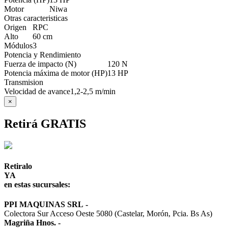
Motor
Niwa
Otras caracteristicas
Origen
RPC
Alto
60 cm
Módulos
3
Potencia y Rendimiento
Fuerza de impacto (N)
120 N
Potencia máxima de motor (HP)
13 HP
Transmision
Velocidad de avance
1,2-2,5 m/min
×
Retirá GRATIS
Retiralo
YA
en estas sucursales:
PPI MAQUINAS SRL
-
Colectora Sur Acceso Oeste 5080 (Castelar, Morón, Pcia. Bs As)
Magriña Hnos.
-