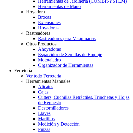
Herramientas de Jardinería (COMBISYSTEM)
Herramientas de Mano
Hoyadora
Brocas
Extensiones
Hoyadoras
Rastreadores
Rastreadores para Maquinarias
Otros Productos
Ahoyadoras
Esparcidor de Semillas de Empuje
Mototaladro
Organizador de Herramientas
Ferretería
Ver todo Ferretería
Herramientas Manuales
Alicates
Cajas
Cutters, Cuchillas Retráctiles, Trinchetas y Hojas
de Repuesto
Destornilladores
Llaves
Martillos
Medición y Detección
Pinzas