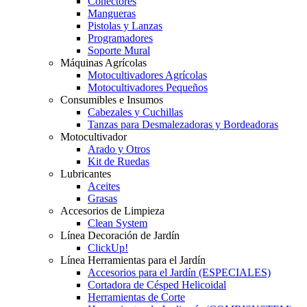
Conectores
Mangueras
Pistolas y Lanzas
Programadores
Soporte Mural
Máquinas Agrícolas
Motocultivadores Agrícolas
Motocultivadores Pequeños
Consumibles e Insumos
Cabezales y Cuchillas
Tanzas para Desmalezadoras y Bordeadoras
Motocultivador
Arado y Otros
Kit de Ruedas
Lubricantes
Aceites
Grasas
Accesorios de Limpieza
Clean System
Línea Decoración de Jardín
ClickUp!
Línea Herramientas para el Jardín
Accesorios para el Jardín (ESPECIALES)
Cortadora de Césped Helicoidal
Herramientas de Corte