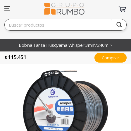
Bobina Tanza Husqvarna Whisper 3mm/240m
115.451
$
Comprar