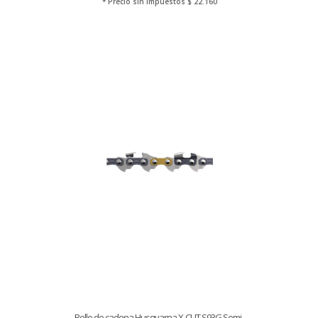
* Precio sin Impuestos
$ 22.160
Rollo de cadena Husqvarna X-CUT S93G Semi...