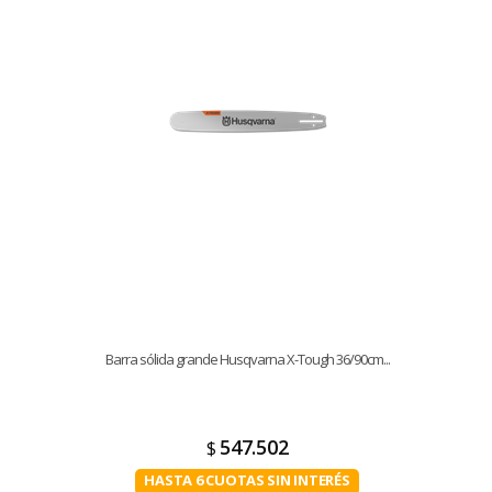
Barra sólida grande Husqvarna X-Tough 36/90cm...
547.502
$
HASTA 6 CUOTAS SIN INTERÉS