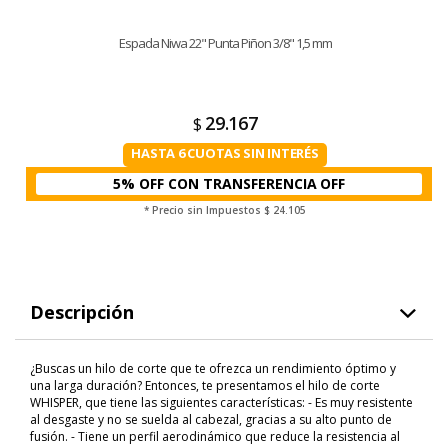
Espada Niwa 22" Punta Piñon 3/8" 1,5 mm
29.167
$
HASTA 6 CUOTAS SIN INTERÉS
5% OFF CON TRANSFERENCIA
* Precio sin Impuestos
$ 24.105
Descripción
¿Buscas un hilo de corte que te ofrezca un rendimiento óptimo y
una larga duración? Entonces, te presentamos el hilo de corte
WHISPER, que tiene las siguientes características: - Es muy resistente
al desgaste y no se suelda al cabezal, gracias a su alto punto de
fusión. - Tiene un perfil aerodinámico que reduce la resistencia al