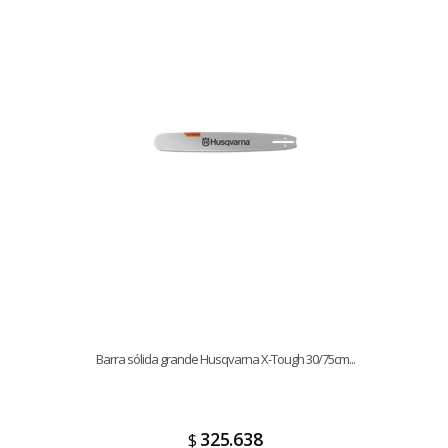
Barra sólida grande Husqvarna X-Tough 30/75cm...
325.638
$