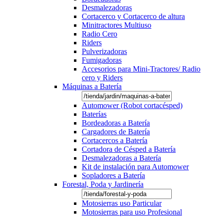
Desmalezadoras
Cortacerco y Cortacerco de altura
Minitractores Multiuso
Radio Cero
Riders
Pulverizadoras
Fumigadoras
Accesorios para Mini-Tractores/ Radio
cero y Riders
Máquinas a Batería
Automower (Robot cortacésped)
Baterías
Bordeadoras a Batería
Cargadores de Batería
Cortacercos a Batería
Cortadora de Césped a Batería
Desmalezadoras a Batería
Kit de instalación para Automower
Sopladores a Batería
Forestal, Poda y Jardinería
Motosierras uso Particular
Motosierras para uso Profesional