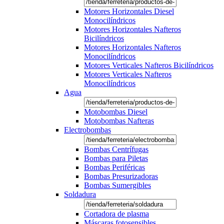
Motores Horizontales Diesel
Monocilíndricos
Motores Horizontales Nafteros
Bicilíndricos
Motores Horizontales Nafteros
Monocilíndricos
Motores Verticales Nafteros Bicilíndricos
Motores Verticales Nafteros
Monocilíndricos
Agua
Motobombas Diesel
Motobombas Nafteras
Electrobombas
Bombas Centrífugas
Bombas para Piletas
Bombas Periféricas
Bombas Presurizadoras
Bombas Sumergibles
Soldadura
Cortadora de plasma
Máscaras fotosensibles