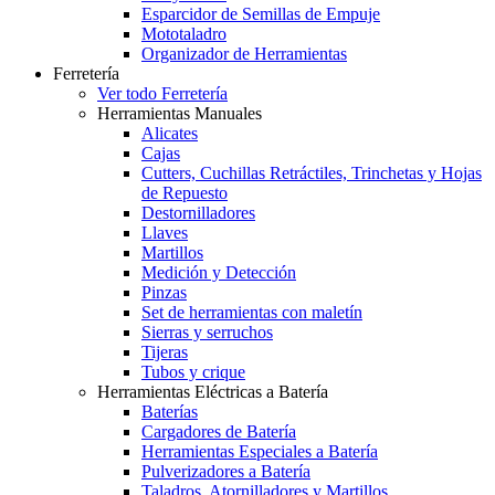
Esparcidor de Semillas de Empuje
Mototaladro
Organizador de Herramientas
Ferretería
Ver todo Ferretería
Herramientas Manuales
Alicates
Cajas
Cutters, Cuchillas Retráctiles, Trinchetas y Hojas
de Repuesto
Destornilladores
Llaves
Martillos
Medición y Detección
Pinzas
Set de herramientas con maletín
Sierras y serruchos
Tijeras
Tubos y crique
Herramientas Eléctricas a Batería
Baterías
Cargadores de Batería
Herramientas Especiales a Batería
Pulverizadores a Batería
Taladros, Atornilladores y Martillos