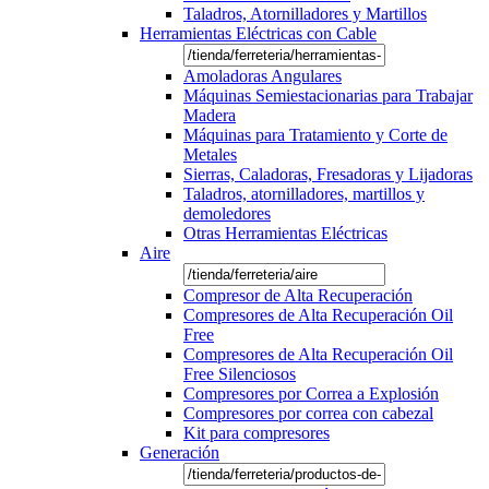
Taladros, Atornilladores y Martillos
Herramientas Eléctricas con Cable
Amoladoras Angulares
Máquinas Semiestacionarias para Trabajar
Madera
Máquinas para Tratamiento y Corte de
Metales
Sierras, Caladoras, Fresadoras y Lijadoras
Taladros, atornilladores, martillos y
demoledores
Otras Herramientas Eléctricas
Aire
Compresor de Alta Recuperación
Compresores de Alta Recuperación Oil
Free
Compresores de Alta Recuperación Oil
Free Silenciosos
Compresores por Correa a Explosión
Compresores por correa con cabezal
Kit para compresores
Generación