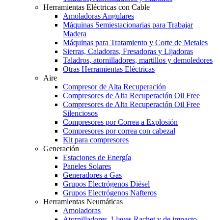
Herramientas Eléctricas con Cable
Amoladoras Angulares
Máquinas Semiestacionarias para Trabajar
Madera
Máquinas para Tratamiento y Corte de Metales
Sierras, Caladoras, Fresadoras y Lijadoras
Taladros, atornilladores, martillos y demoledores
Otras Herramientas Eléctricas
Aire
Compresor de Alta Recuperación
Compresores de Alta Recuperación Oil Free
Compresores de Alta Recuperación Oil Free
Silenciosos
Compresores por Correa a Explosión
Compresores por correa con cabezal
Kit para compresores
Generación
Estaciones de Energía
Paneles Solares
Generadores a Gas
Grupos Electrógenos Diésel
Grupos Electrógenos Nafteros
Herramientas Neumáticas
Amoladoras
Atornilladores, Llaves Rachet y de impacto