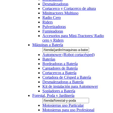
Desmalezadoras
Cortacerco y Cortacerco de altura
Minitractores Multiuso
Radio Cero
Riders
Pulverizadoras
Fumigadoras
Accesorios para Mini-Tractores/ Radio
cero y Riders
Máquinas a Batería
Automower (Robot cortacésped)
Baterías
Bordeadoras a Batería
Cargadores de Batería
Cortacercos a Batería
Cortadora de Césped a Batería
Desmalezadoras a Batería
Kit de instalación para Automower
Sopladores a Batería
Forestal, Poda y Jardinería
Motosierras uso Particular
Motosierras para uso Profesional