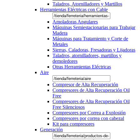
Taladros, Atornilladores y Martillos
Herramientas Eléctricas con Cable
Amoladoras Angulares
Máquinas Semiestacionarias para Trabajar
Madera
Máquinas para Tratamiento y Corte de
Metales
Sierras, Caladoras, Fresadoras y Lijadoras
Taladros, atornilladores, martillos y
demoledores
Otras Herramientas Eléctricas
Aire
Compresor de Alta Recuperación
Compresores de Alta Recuperación Oil
Free
Compresores de Alta Recuperación Oil
Free Silenciosos
Compresores por Correa a Explosión
Compresores por correa con cabezal
Kit para compresores
Generación