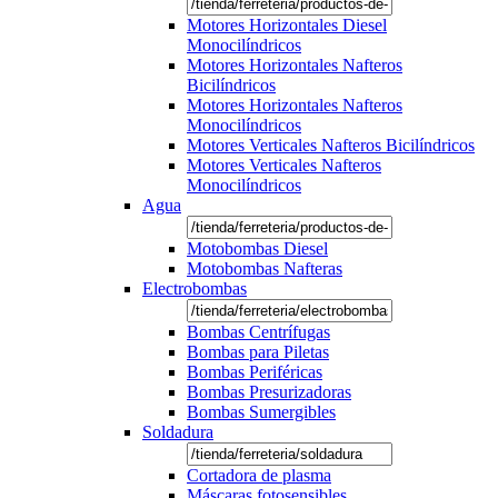
Motores Horizontales Diesel
Monocilíndricos
Motores Horizontales Nafteros
Bicilíndricos
Motores Horizontales Nafteros
Monocilíndricos
Motores Verticales Nafteros Bicilíndricos
Motores Verticales Nafteros
Monocilíndricos
Agua
Motobombas Diesel
Motobombas Nafteras
Electrobombas
Bombas Centrífugas
Bombas para Piletas
Bombas Periféricas
Bombas Presurizadoras
Bombas Sumergibles
Soldadura
Cortadora de plasma
Máscaras fotosensibles