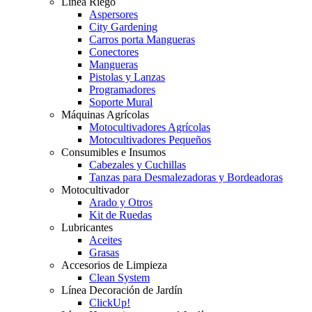
Línea Riego
Aspersores
City Gardening
Carros porta Mangueras
Conectores
Mangueras
Pistolas y Lanzas
Programadores
Soporte Mural
Máquinas Agrícolas
Motocultivadores Agrícolas
Motocultivadores Pequeños
Consumibles e Insumos
Cabezales y Cuchillas
Tanzas para Desmalezadoras y Bordeadoras
Motocultivador
Arado y Otros
Kit de Ruedas
Lubricantes
Aceites
Grasas
Accesorios de Limpieza
Clean System
Línea Decoración de Jardín
ClickUp!