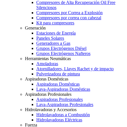
Compresores de Alta Recuperación Oil Free
Silenciosos
Compresores por Correa a Explosión
Compresores por correa con cabezal
Kit para compresores
Generación
Estaciones de Energía
Paneles Solares
Generadores a Gas
Grupos Electrógenos Diésel
Grupos Electrógenos Nafteros
Herramientas Neumáticas
Amoladoras
Atornilladores, Llaves Rachet y de impacto
Pulverizadora de pintura
Aspiradoras Domésticas
Aspiradoras Domésticas
Lava-Aspiradoras Domésticas
Aspiradoras Profesionales
Aspiradoras Profesionales
Lava-Aspiradoras Profesionales
Hidrolavadoras y Accesorios
Hidrolavadoras a Combustión
Hidrolavadoras Eléctricas
Fuerza