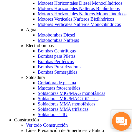
Motores Horizontales Diesel Monocilíndricos
Motores Horizontales Nafteros Bicilíndricos
Motores Horizontales Nafteros Monocilíndricos
Motores Verticales Nafteros Bicilíndricos
Motores Verticales Nafteros Monocilíndricos
Agua
Motobombas Diesel
Motobombas Nafteras
Electrobombas
Bombas Centrífugas
Bombas para Piletas
Bombas Periféricas
Bombas Presurizadoras
Bombas Sumergibles
Soldadura
Cortadora de plasma
Máscaras fotosensibles
Soldadoras MIG/MAG monofásicas
Soldadoras MIG/MAG trifásicas
Soldadoras MMA monofásicas
Soldadoras MMA trifásicas
Soldadoras TIG
Construcción
Ver todo Construcción
Línea Preparación de Superficies y Pulido