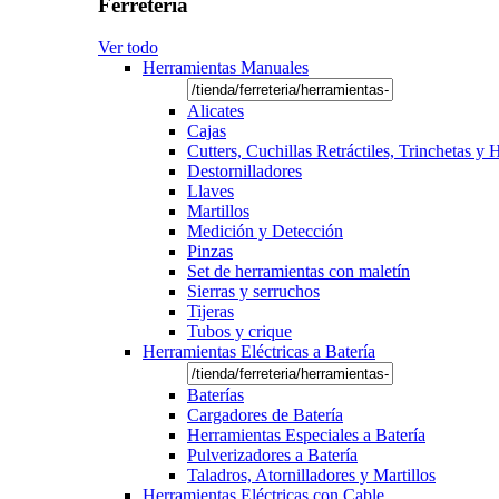
Ferretería
Ver todo
Herramientas Manuales
Alicates
Cajas
Cutters, Cuchillas Retráctiles, Trinchetas y
Destornilladores
Llaves
Martillos
Medición y Detección
Pinzas
Set de herramientas con maletín
Sierras y serruchos
Tijeras
Tubos y crique
Herramientas Eléctricas a Batería
Baterías
Cargadores de Batería
Herramientas Especiales a Batería
Pulverizadores a Batería
Taladros, Atornilladores y Martillos
Herramientas Eléctricas con Cable