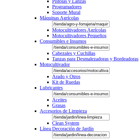
Pistolas y Lanzas
Programadores
Soporte Mural
Máquinas Agrícolas
Motocultivadores Agrícolas
Motocultivadores Pequeños
Consumibles e Insumos
Cabezales y Cuchillas
Tanzas para Desmalezadoras y Bordeadoras
Motocultivador
Arado y Otros
Kit de Ruedas
Lubricantes
Aceites
Grasas
Accesorios de Limpieza
Clean System
Línea Decoración de Jardín