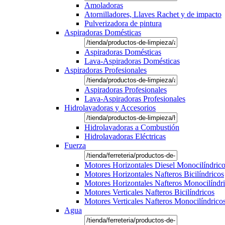
Amoladoras
Atornilladores, Llaves Rachet y de impacto
Pulverizadora de pintura
Aspiradoras Domésticas
Aspiradoras Domésticas
Lava-Aspiradoras Domésticas
Aspiradoras Profesionales
Aspiradoras Profesionales
Lava-Aspiradoras Profesionales
Hidrolavadoras y Accesorios
Hidrolavadoras a Combustión
Hidrolavadoras Eléctricas
Fuerza
Motores Horizontales Diesel Monocilíndric
Motores Horizontales Nafteros Bicilíndricos
Motores Horizontales Nafteros Monocilíndr
Motores Verticales Nafteros Bicilíndricos
Motores Verticales Nafteros Monocilíndrico
Agua