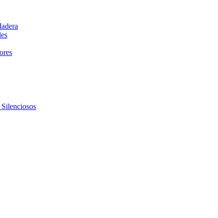
Madera
les
dores
 Silenciosos