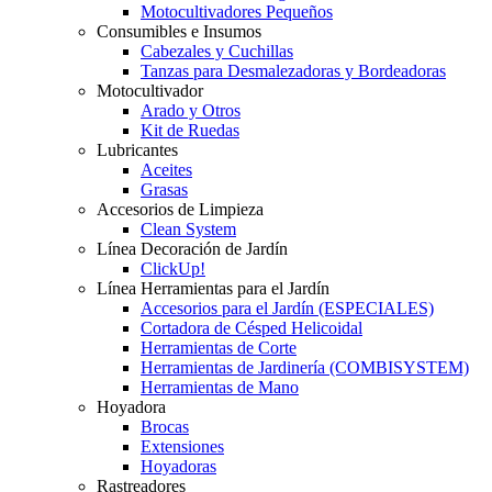
Motocultivadores Pequeños
Consumibles e Insumos
Cabezales y Cuchillas
Tanzas para Desmalezadoras y Bordeadoras
Motocultivador
Arado y Otros
Kit de Ruedas
Lubricantes
Aceites
Grasas
Accesorios de Limpieza
Clean System
Línea Decoración de Jardín
ClickUp!
Línea Herramientas para el Jardín
Accesorios para el Jardín (ESPECIALES)
Cortadora de Césped Helicoidal
Herramientas de Corte
Herramientas de Jardinería (COMBISYSTEM)
Herramientas de Mano
Hoyadora
Brocas
Extensiones
Hoyadoras
Rastreadores