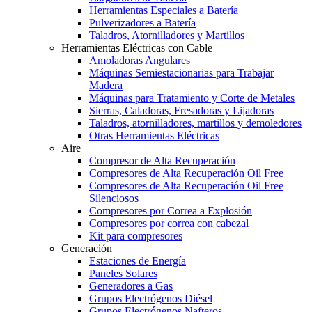
Herramientas Especiales a Batería
Pulverizadores a Batería
Taladros, Atornilladores y Martillos
Herramientas Eléctricas con Cable
Amoladoras Angulares
Máquinas Semiestacionarias para Trabajar
Madera
Máquinas para Tratamiento y Corte de Metales
Sierras, Caladoras, Fresadoras y Lijadoras
Taladros, atornilladores, martillos y demoledores
Otras Herramientas Eléctricas
Aire
Compresor de Alta Recuperación
Compresores de Alta Recuperación Oil Free
Compresores de Alta Recuperación Oil Free
Silenciosos
Compresores por Correa a Explosión
Compresores por correa con cabezal
Kit para compresores
Generación
Estaciones de Energía
Paneles Solares
Generadores a Gas
Grupos Electrógenos Diésel
Grupos Electrógenos Nafteros