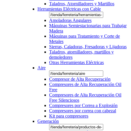
Taladros, Atornilladores y Martillos
Herramientas Eléctricas con Cable
Amoladoras Angulares
Máquinas Semiestacionarias para Trabajar
Madera
Máquinas para Tratamiento y Corte de
Metales
Sierras, Caladoras, Fresadoras y Lijadoras
Taladros, atornilladores, martillos y
demoledores
Otras Herramientas Eléctricas
Aire
Compresor de Alta Recuperación
Compresores de Alta Recuperación Oil
Free
Compresores de Alta Recuperación Oil
Free Silenciosos
Compresores por Correa a Explosión
Compresores por correa con cabezal
Kit para compresores
Generación