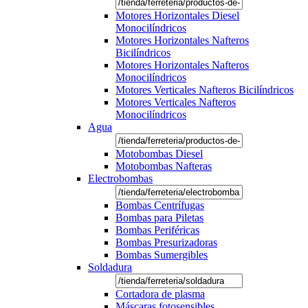
Motores Horizontales Diesel
Monocilíndricos
Motores Horizontales Nafteros
Bicilíndricos
Motores Horizontales Nafteros
Monocilíndricos
Motores Verticales Nafteros Bicilíndricos
Motores Verticales Nafteros
Monocilíndricos
Agua
Motobombas Diesel
Motobombas Nafteras
Electrobombas
Bombas Centrífugas
Bombas para Piletas
Bombas Periféricas
Bombas Presurizadoras
Bombas Sumergibles
Soldadura
Cortadora de plasma
Máscaras fotosensibles