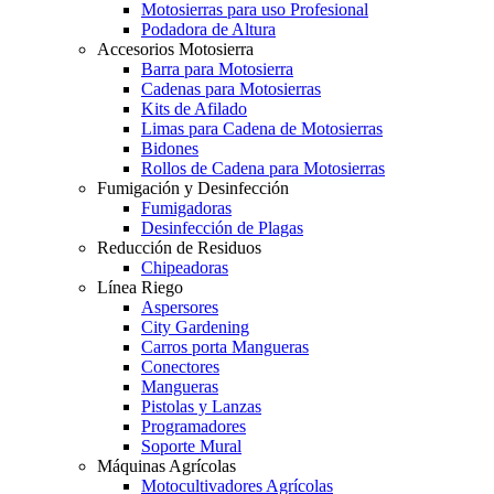
Motosierras para uso Profesional
Podadora de Altura
Accesorios Motosierra
Barra para Motosierra
Cadenas para Motosierras
Kits de Afilado
Limas para Cadena de Motosierras
Bidones
Rollos de Cadena para Motosierras
Fumigación y Desinfección
Fumigadoras
Desinfección de Plagas
Reducción de Residuos
Chipeadoras
Línea Riego
Aspersores
City Gardening
Carros porta Mangueras
Conectores
Mangueras
Pistolas y Lanzas
Programadores
Soporte Mural
Máquinas Agrícolas
Motocultivadores Agrícolas