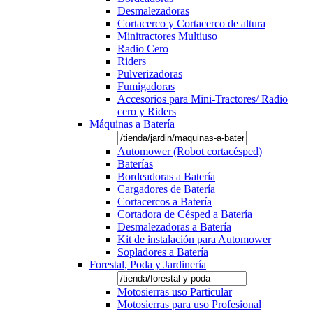
Desmalezadoras
Cortacerco y Cortacerco de altura
Minitractores Multiuso
Radio Cero
Riders
Pulverizadoras
Fumigadoras
Accesorios para Mini-Tractores/ Radio
cero y Riders
Máquinas a Batería
Automower (Robot cortacésped)
Baterías
Bordeadoras a Batería
Cargadores de Batería
Cortacercos a Batería
Cortadora de Césped a Batería
Desmalezadoras a Batería
Kit de instalación para Automower
Sopladores a Batería
Forestal, Poda y Jardinería
Motosierras uso Particular
Motosierras para uso Profesional