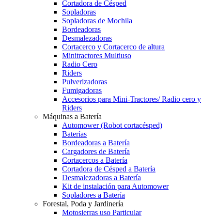
Cortadora de Césped
Sopladoras
Sopladoras de Mochila
Bordeadoras
Desmalezadoras
Cortacerco y Cortacerco de altura
Minitractores Multiuso
Radio Cero
Riders
Pulverizadoras
Fumigadoras
Accesorios para Mini-Tractores/ Radio cero y
Riders
Máquinas a Batería
Automower (Robot cortacésped)
Baterías
Bordeadoras a Batería
Cargadores de Batería
Cortacercos a Batería
Cortadora de Césped a Batería
Desmalezadoras a Batería
Kit de instalación para Automower
Sopladores a Batería
Forestal, Poda y Jardinería
Motosierras uso Particular