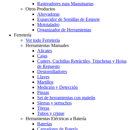
Rastreadores para Maquinarias
Otros Productos
Ahoyadoras
Esparcidor de Semillas de Empuje
Mototaladro
Organizador de Herramientas
Ferretería
Ver todo Ferretería
Herramientas Manuales
Alicates
Cajas
Cutters, Cuchillas Retráctiles, Trinchetas y Hojas
de Repuesto
Destornilladores
Llaves
Martillos
Medición y Detección
Pinzas
Set de herramientas con maletín
Sierras y serruchos
Tijeras
Tubos y crique
Herramientas Eléctricas a Batería
Baterías
Cargadores de Batería