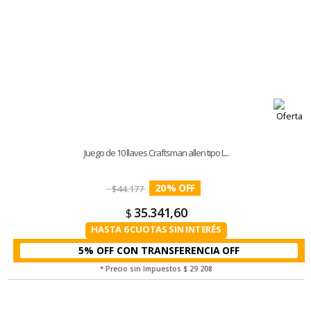
Juego de 10 llaves Craftsman allen tipo L...
20
%
$
44.177
35.341,60
$
HASTA 6 CUOTAS SIN INTERÉS
5% OFF CON TRANSFERENCIA
* Precio sin Impuestos
$ 29.208