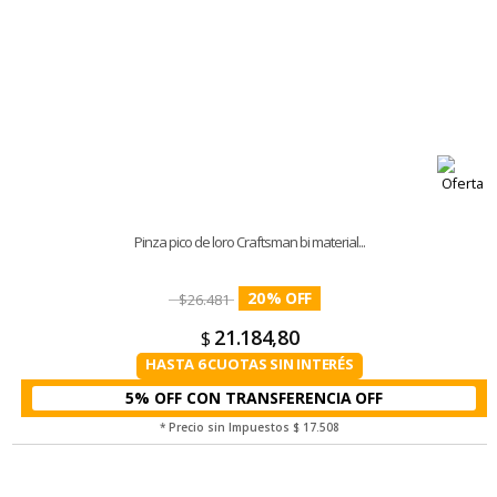
Pinza pico de loro Craftsman bi material...
20
%
$
26.481
21.184,80
$
HASTA 6 CUOTAS SIN INTERÉS
5% OFF CON TRANSFERENCIA
* Precio sin Impuestos
$ 17.508