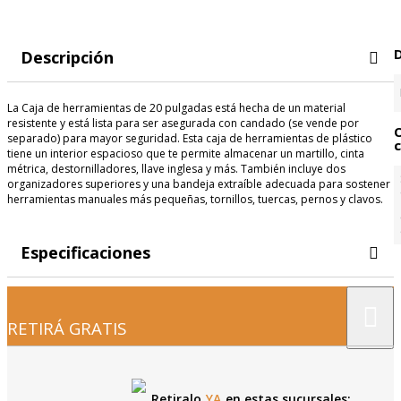
Descripción
La Caja de herramientas de 20 pulgadas está hecha de un material
resistente y está lista para ser asegurada con candado (se vende por
separado) para mayor seguridad. Esta caja de herramientas de plástico
c
tiene un interior espacioso que te permite almacenar un martillo, cinta
métrica, destornilladores, llave inglesa y más. También incluye dos
organizadores superiores y una bandeja extraíble adecuada para sostener
herramientas manuales más pequeñas, tornillos, tuercas, pernos y clavos.
Especificaciones
×
RETIRÁ GRATIS
Retiralo
YA
en estas sucursales: