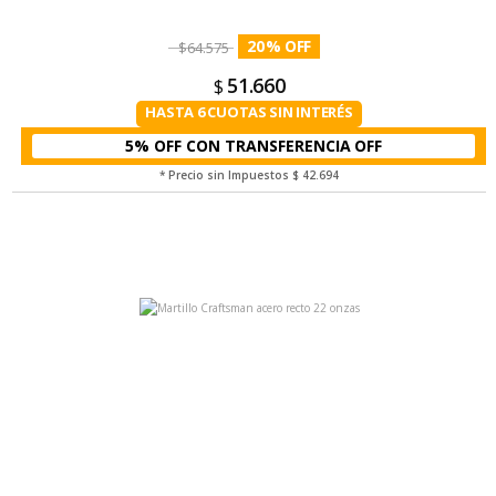
20
%
$
64.575
51.660
$
HASTA 6 CUOTAS SIN INTERÉS
5% OFF CON TRANSFERENCIA
* Precio sin Impuestos
$ 42.694