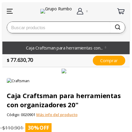
Caja Craftsman para herramientas con...
77.630,70
$
Comprar
Caja Craftsman para herramientas
con organizadores 20"
Código:
0020901
Más info del producto
30
%
$
110.901