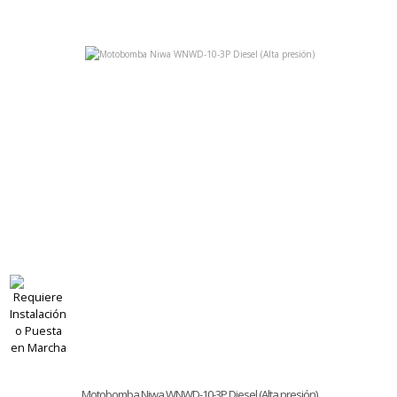
Motobomba Niwa WNWD-10-3P Diesel (Alta presión)