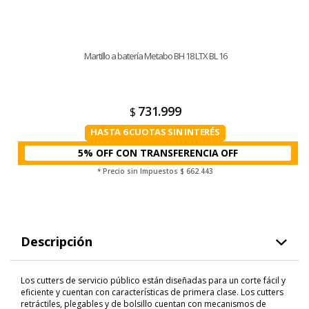
Martillo a batería Metabo BH 18 LTX BL 16
731.999
$
HASTA 6 CUOTAS SIN INTERÉS
5% OFF CON TRANSFERENCIA
* Precio sin Impuestos
$ 662.443
Descripción
Los cutters de servicio público están diseñadas para un corte fácil y
eficiente y cuentan con características de primera clase. Los cutters
retráctiles, plegables y de bolsillo cuentan con mecanismos de