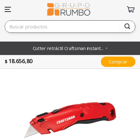
Cutter retráctil Craftsman instant...
18.656,80
$
Comprar