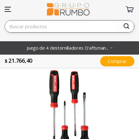
Juego de 4 destornilladores Craftsman...
21.766,40
$
Comprar