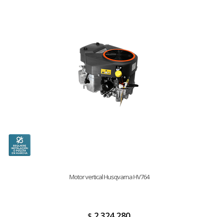
Motor vertical Husqvarna HV764
2.324.280
$