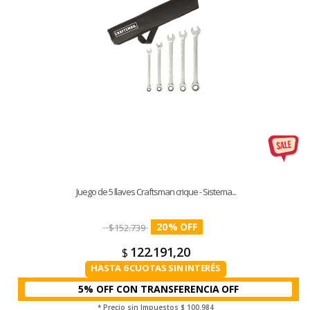
Juego de 5 llaves Craftsman crique - Sistema...
20
%
$
152.739
122.191,20
$
HASTA 6 CUOTAS SIN INTERÉS
5% OFF CON TRANSFERENCIA
* Precio sin Impuestos
$ 100.984