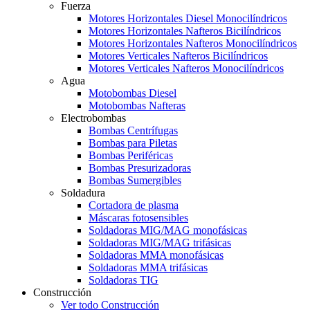
Fuerza
Motores Horizontales Diesel Monocilíndricos
Motores Horizontales Nafteros Bicilíndricos
Motores Horizontales Nafteros Monocilíndricos
Motores Verticales Nafteros Bicilíndricos
Motores Verticales Nafteros Monocilíndricos
Agua
Motobombas Diesel
Motobombas Nafteras
Electrobombas
Bombas Centrífugas
Bombas para Piletas
Bombas Periféricas
Bombas Presurizadoras
Bombas Sumergibles
Soldadura
Cortadora de plasma
Máscaras fotosensibles
Soldadoras MIG/MAG monofásicas
Soldadoras MIG/MAG trifásicas
Soldadoras MMA monofásicas
Soldadoras MMA trifásicas
Soldadoras TIG
Construcción
Ver todo Construcción