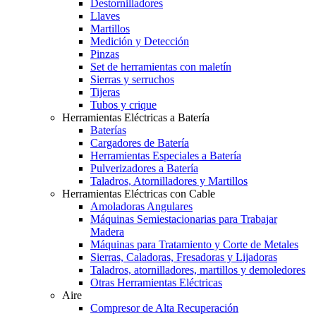
Destornilladores
Llaves
Martillos
Medición y Detección
Pinzas
Set de herramientas con maletín
Sierras y serruchos
Tijeras
Tubos y crique
Herramientas Eléctricas a Batería
Baterías
Cargadores de Batería
Herramientas Especiales a Batería
Pulverizadores a Batería
Taladros, Atornilladores y Martillos
Herramientas Eléctricas con Cable
Amoladoras Angulares
Máquinas Semiestacionarias para Trabajar
Madera
Máquinas para Tratamiento y Corte de Metales
Sierras, Caladoras, Fresadoras y Lijadoras
Taladros, atornilladores, martillos y demoledores
Otras Herramientas Eléctricas
Aire
Compresor de Alta Recuperación