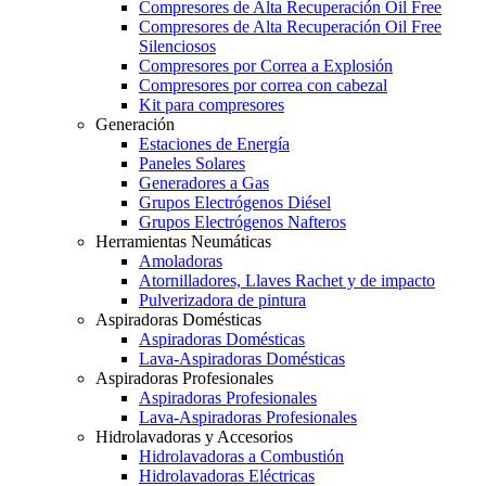
Compresores de Alta Recuperación Oil Free
Compresores de Alta Recuperación Oil Free
Silenciosos
Compresores por Correa a Explosión
Compresores por correa con cabezal
Kit para compresores
Generación
Estaciones de Energía
Paneles Solares
Generadores a Gas
Grupos Electrógenos Diésel
Grupos Electrógenos Nafteros
Herramientas Neumáticas
Amoladoras
Atornilladores, Llaves Rachet y de impacto
Pulverizadora de pintura
Aspiradoras Domésticas
Aspiradoras Domésticas
Lava-Aspiradoras Domésticas
Aspiradoras Profesionales
Aspiradoras Profesionales
Lava-Aspiradoras Profesionales
Hidrolavadoras y Accesorios
Hidrolavadoras a Combustión
Hidrolavadoras Eléctricas