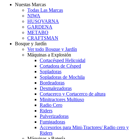
Nuestas Marcas
Todas Las Marcas
NIWA
HUSQVARNA
GARDENA
METABO
CRAFTSMAN
Bosque y Jardín
Ver todo Bosque y Jardín
Máquinas a Explosión
Cortacésped Helicoidal
Cortadora de Césped
Sopladoras
Sopladoras de Mochila
Bordeadoras
Desmalezadoras
Cortacerco y Cortacerco de altura
Minitractores Multiuso
Radio Cero
Riders
Pulverizadoras
Fumigadoras
Accesorios para Mini-Tractores/ Radio cero y
Riders
Máquinas a Batería