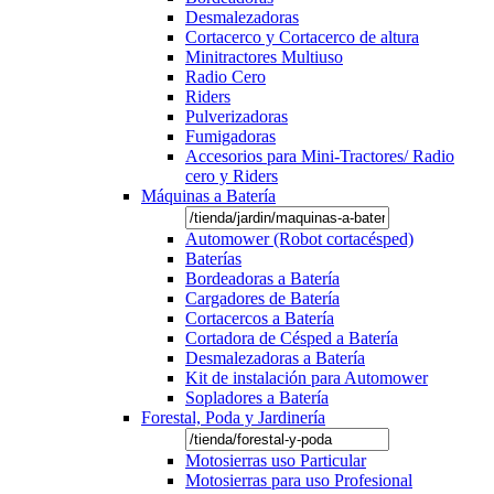
Desmalezadoras
Cortacerco y Cortacerco de altura
Minitractores Multiuso
Radio Cero
Riders
Pulverizadoras
Fumigadoras
Accesorios para Mini-Tractores/ Radio
cero y Riders
Máquinas a Batería
Automower (Robot cortacésped)
Baterías
Bordeadoras a Batería
Cargadores de Batería
Cortacercos a Batería
Cortadora de Césped a Batería
Desmalezadoras a Batería
Kit de instalación para Automower
Sopladores a Batería
Forestal, Poda y Jardinería
Motosierras uso Particular
Motosierras para uso Profesional