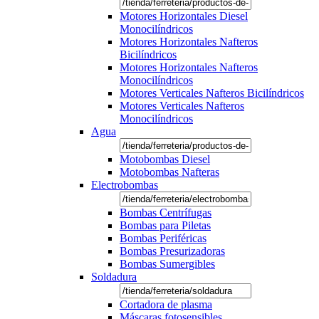
Motores Horizontales Diesel
Monocilíndricos
Motores Horizontales Nafteros
Bicilíndricos
Motores Horizontales Nafteros
Monocilíndricos
Motores Verticales Nafteros Bicilíndricos
Motores Verticales Nafteros
Monocilíndricos
Agua
Motobombas Diesel
Motobombas Nafteras
Electrobombas
Bombas Centrífugas
Bombas para Piletas
Bombas Periféricas
Bombas Presurizadoras
Bombas Sumergibles
Soldadura
Cortadora de plasma
Máscaras fotosensibles