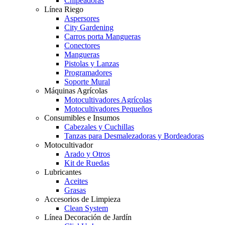
Chipeadoras
Línea Riego
Aspersores
City Gardening
Carros porta Mangueras
Conectores
Mangueras
Pistolas y Lanzas
Programadores
Soporte Mural
Máquinas Agrícolas
Motocultivadores Agrícolas
Motocultivadores Pequeños
Consumibles e Insumos
Cabezales y Cuchillas
Tanzas para Desmalezadoras y Bordeadoras
Motocultivador
Arado y Otros
Kit de Ruedas
Lubricantes
Aceites
Grasas
Accesorios de Limpieza
Clean System
Línea Decoración de Jardín