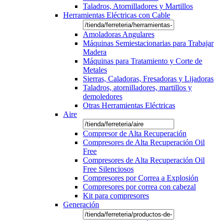
Taladros, Atornilladores y Martillos
Herramientas Eléctricas con Cable
Amoladoras Angulares
Máquinas Semiestacionarias para Trabajar
Madera
Máquinas para Tratamiento y Corte de
Metales
Sierras, Caladoras, Fresadoras y Lijadoras
Taladros, atornilladores, martillos y
demoledores
Otras Herramientas Eléctricas
Aire
Compresor de Alta Recuperación
Compresores de Alta Recuperación Oil
Free
Compresores de Alta Recuperación Oil
Free Silenciosos
Compresores por Correa a Explosión
Compresores por correa con cabezal
Kit para compresores
Generación